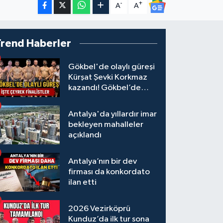
-
+
A
A
Trend Haberler
Gökbel'de olaylı güreşi
Kürşat Şevki Korkmaz
kazandı! Gökbel’de
çeyrek finalistler belli
oldu... Megastar Ali
Antalya'da yıllardır imar
Gürbüz elendi!
bekleyen mahalleler
açıklandı
Antalya’nın bir dev
firması da konkordato
ilan etti
2026 Vezirköprü
Kunduz’da ilk tur sona