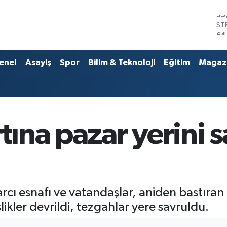
ST
64
GR
66
Bİ
enel
Asayiş
Spor
Bilim & Teknoloji
Eğitim
Magaz
13
BI
64
DO
47
EU
rtına pazar yerini 
55
rcı esnafı ve vatandaşlar, aniden bastıran f
kler devrildi, tezgahlar yere savruldu.