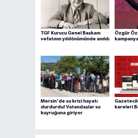
TGF Kurucu Genel Başkanı
Özgür Özel
vefatının yıldönümünde anıldı
kampanyas
Mersin'de su krizi hayatı
Gazetecil
durdurdu! Vatandaşlar su
kareleri B
kuyruğuna giriyor