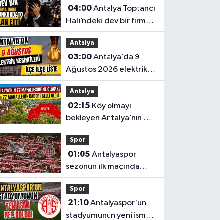
04:00
Antalya Toptancı
Hali’ndeki dev bir firma
daha konkordato ilan
Antalya
etti
03:00
Antalya’da 9
Ağustos 2026 elektrik
kesintilerinin tam listesi
Antalya
02:15
Köy olmayı
bekleyen Antalya’nın 77
mahallesinin kaderi belli
Spor
oldu
01:05
Antalyaspor
sezonun ilk maçında
Keçiörengücü’nü
Spor
ağırlıyor
21:10
Antalyaspor'un
stadyumunun yeni ismi