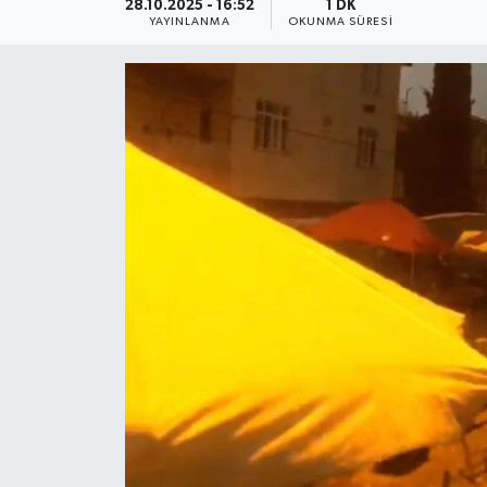
28.10.2025 - 16:52
1 DK
YAYINLANMA
OKUNMA SÜRESI
Güncel
Kültür & Sanat
Magazin
Resmi İlan
Sağlık & Yaşam
Siyaset
Spor