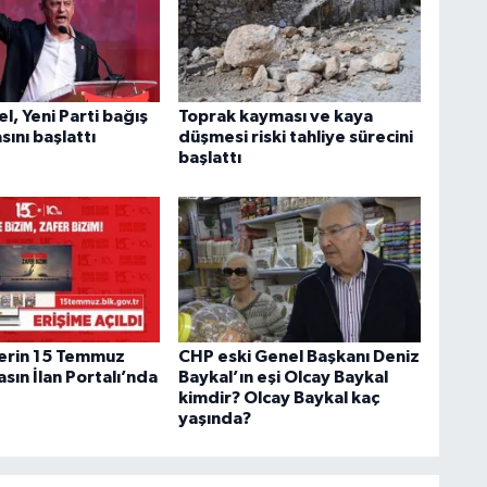
, Yeni Parti bağış
Toprak kayması ve kaya
ını başlattı
düşmesi riski tahliye sürecini
başlattı
erin 15 Temmuz
CHP eski Genel Başkanı Deniz
asın İlan Portalı’nda
Baykal’ın eşi Olcay Baykal
kimdir? Olcay Baykal kaç
yaşında?