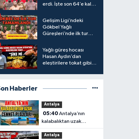
erdi. İşte son 64’e kalan
başpehlivanlar
Gelişim Ligi’ndeki
Gökbel Yağlı
Güreşleri’nde ilk tur
tamamlandı
Yağlı güreş hocası
Hasan Aydın’dan
eleştirilere tokat gibi
yanıt
Son Haberler
Antalya
05:40
Antalya’nın
kalabalıktan uzak
cennet plajları!
Antalya