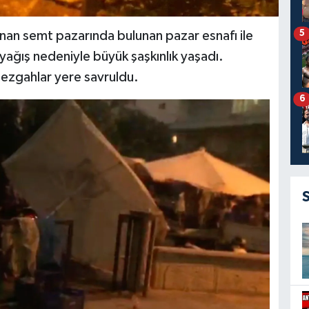
5
unan semt pazarında bulunan pazar esnafı ile
 yağış nedeniyle büyük şaşkınlık yaşadı.
tezgahlar yere savruldu.
6