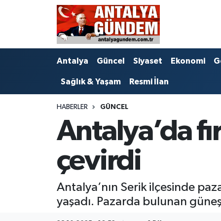
Antalya
Antalya Nöbetçi Eczaneler
Antalya
Güncel
Siyaset
Ekonomi
G
Asayiş
Antalya Hava Durumu
Sağlık & Yaşam
Resmi İlan
Bilim & Teknoloji
Antalya Namaz Vakitleri
HABERLER
GÜNCEL
Bölge
Antalya Trafik Yoğunluk Haritası
Antalya’da fı
EĞİTİM
Süper Lig Puan Durumu ve Fikstür
çevirdi
Ekonomi
Tüm Manşetler
Antalya’nın Serik ilçesinde paza
Genel
Son Dakika Haberleri
yaşadı. Pazarda bulunan güneşli
Görüntülü Haber
Haber Arşivi