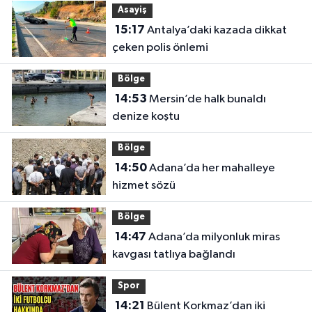
Asayiş
15:17
Antalya’daki kazada dikkat
çeken polis önlemi
Bölge
14:53
Mersin’de halk bunaldı
denize koştu
Bölge
14:50
Adana’da her mahalleye
hizmet sözü
Bölge
14:47
Adana’da milyonluk miras
kavgası tatlıya bağlandı
Spor
14:21
Bülent Korkmaz’dan iki