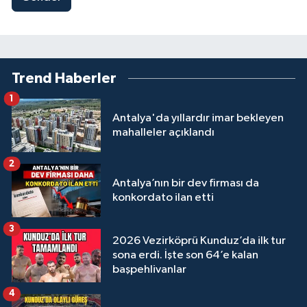
Trend Haberler
1
Antalya'da yıllardır imar bekleyen
mahalleler açıklandı
2
Antalya’nın bir dev firması da
konkordato ilan etti
3
2026 Vezirköprü Kunduz’da ilk tur
sona erdi. İşte son 64’e kalan
başpehlivanlar
4