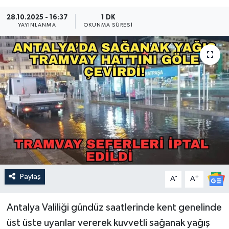
Güncel
28.10.2025 - 16:37
1 DK
YAYINLANMA
OKUNMA SÜRESI
Kültür & Sanat
Magazin
Resmi İlan
Sağlık & Yaşam
Siyaset
Spor
Paylaş
-
+
A
A
Antalya Valiliği gündüz saatlerinde kent genelinde
üst üste uyarılar vererek kuvvetli sağanak yağış