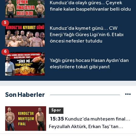
Kunduz’da olaylı güreş... Çeyrek
finale kalan başpehlivanlar belli oldu
5
Kunduz’da kıymet günü… CW
Enerji Yağlı Güreş Ligi’nin 6. Etabı
öncesi nefesler tutuldu
6
Yağlı güreş hocası Hasan Aydın’dan
eleştirilere tokat gibi yanıt
Son Haberler
Spor
15:35
Kunduz’da muhteşem final…
Feyzullah Aktürk, Erkan Taş'tan
Kırkpınar'ın rövanşını aldı