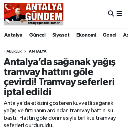
Antalya
Antalya Nöbetçi Eczaneler
Antalya
Güncel
Siyaset
Ekonomi
Genel
A
Asayiş
Antalya Hava Durumu
Bilim & Teknoloji
Antalya Namaz Vakitleri
HABERLER
ANTALYA
Antalya’da sağanak yağış
Bölge
Antalya Trafik Yoğunluk Haritası
tramvay hattını göle
çevirdi! Tramvay seferleri
EĞİTİM
Süper Lig Puan Durumu ve Fikstür
iptal edildi
Ekonomi
Tüm Manşetler
Antalya’da etkisini gösteren kuvvetli sağanak
Genel
Son Dakika Haberleri
yağış ve fırtınanın ardından tramvay hattını su
bastı. Hattın göle dönmesiyle birlikte tramvay
Görüntülü Haber
Haber Arşivi
seferleri durduruldu.