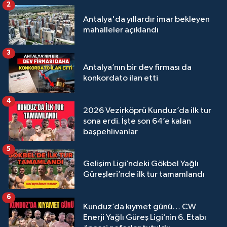
2
Antalya'da yıllardır imar bekleyen
mahalleler açıklandı
3
Antalya’nın bir dev firması da
konkordato ilan etti
4
2026 Vezirköprü Kunduz’da ilk tur
sona erdi. İşte son 64’e kalan
başpehlivanlar
5
Gelişim Ligi’ndeki Gökbel Yağlı
Güreşleri’nde ilk tur tamamlandı
6
Kunduz’da kıymet günü… CW
Enerji Yağlı Güreş Ligi’nin 6. Etabı