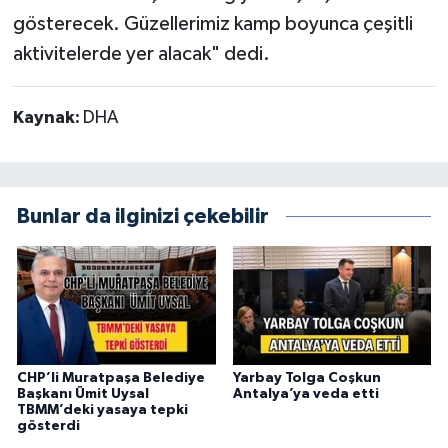
gösterecek. Güzellerimiz kamp boyunca çeşitli
aktivitelerde yer alacak" dedi.
Kaynak:
DHA
Bunlar da ilginizi çekebilir
CHP’li Muratpaşa Belediye
Yarbay Tolga Coşkun
Başkanı Ümit Uysal
Antalya’ya veda etti
TBMM’deki yasaya tepki
gösterdi