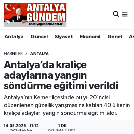
Antalya
Antalya Nöbetçi Eczaneler
Antalya
Güncel
Siyaset
Ekonomi
Genel
A
Asayiş
Antalya Hava Durumu
Bilim & Teknoloji
Antalya Namaz Vakitleri
HABERLER
ANTALYA
Antalya’da kraliçe
Bölge
Antalya Trafik Yoğunluk Haritası
adaylarına yangın
söndürme eğitimi verildi
EĞİTİM
Süper Lig Puan Durumu ve Fikstür
Antalya'nın Kemer ilçesinde bu yıl 20'ncisi
Ekonomi
Tüm Manşetler
düzenlenen güzellik yarışmasına katılan 40 ülkenin
kraliçe adayları yangın söndürme eğitimi aldı.
Genel
Son Dakika Haberleri
14.05.2026 - 11:12
1 DK
Görüntülü Haber
Haber Arşivi
YAYINLANMA
OKUNMA SÜRESI