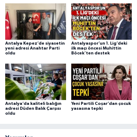
Antalya Kepez’de siyasetin
Antalyaspor’un 1. Lig’deki
yeni adresi Anahtar Parti
ilk maçı öncesi Muhittin
oldu
Böcek’ten destek
Antalya’da kaliteli balığın
Yeni Partili Coşar’dan çocuk
adresi Düden Balık Çarşısı
yasasına tepki
oldu