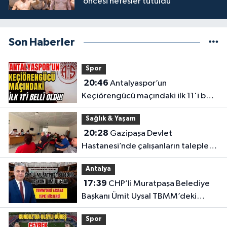
öncesi nefesler tutuldu
Son Haberler
Spor
20:46
Antalyaspor’un
Keçiörengücü maçındaki ilk 11'i belli
oldu!
Sağlık & Yaşam
20:28
Gazipaşa Devlet
Hastanesi’nde çalışanların talepleri
masaya yatırıldı
Antalya
17:39
CHP’li Muratpaşa Belediye
Başkanı Ümit Uysal TBMM’deki
yasaya tepki gösterdi
Spor