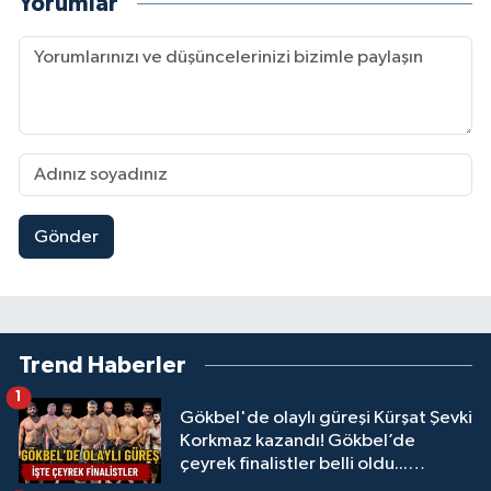
Yorumlar
Gönder
Trend Haberler
1
Gökbel'de olaylı güreşi Kürşat Şevki
Korkmaz kazandı! Gökbel’de
çeyrek finalistler belli oldu...
Megastar Ali Gürbüz elendi!