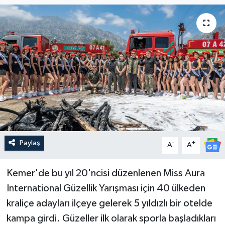
Güncel
Kültür & Sanat
Magazin
Resmi İlan
Sağlık & Yaşam
Paylaş
-
+
A
A
Siyaset
Spor
Kemer'de bu yıl 20'ncisi düzenlenen Miss Aura
International Güzellik Yarışması için 40 ülkeden
kraliçe adayları ilçeye gelerek 5 yıldızlı bir otelde
kampa girdi. Güzeller ilk olarak sporla başladıkları