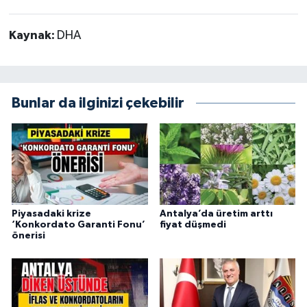
Kaynak:
DHA
Bunlar da ilginizi çekebilir
Piyasadaki krize
Antalya’da üretim arttı
‘Konkordato Garanti Fonu’
fiyat düşmedi
önerisi