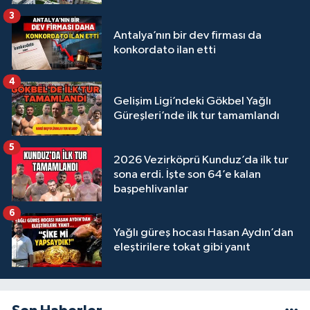
3
Antalya’nın bir dev firması da
konkordato ilan etti
4
Gelişim Ligi’ndeki Gökbel Yağlı
Güreşleri’nde ilk tur tamamlandı
5
2026 Vezirköprü Kunduz’da ilk tur
sona erdi. İşte son 64’e kalan
başpehlivanlar
6
Yağlı güreş hocası Hasan Aydın’dan
eleştirilere tokat gibi yanıt