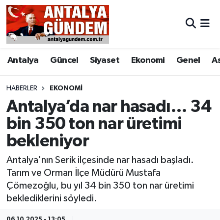
Antalya
Antalya Nöbetçi Eczaneler
Antalya
Güncel
Siyaset
Ekonomi
Genel
A
Asayiş
Antalya Hava Durumu
Bilim & Teknoloji
Antalya Namaz Vakitleri
HABERLER
EKONOMI
Antalya’da nar hasadı… 34
Bölge
Antalya Trafik Yoğunluk Haritası
bin 350 ton nar üretimi
bekleniyor
EĞİTİM
Süper Lig Puan Durumu ve Fikstür
Antalya'nın Serik ilçesinde nar hasadı başladı.
Ekonomi
Tüm Manşetler
Tarım ve Orman İlçe Müdürü Mustafa
Çömezoğlu, bu yıl 34 bin 350 ton nar üretimi
Genel
Son Dakika Haberleri
beklediklerini söyledi.
Görüntülü Haber
Haber Arşivi
06.10.2025 - 13:05