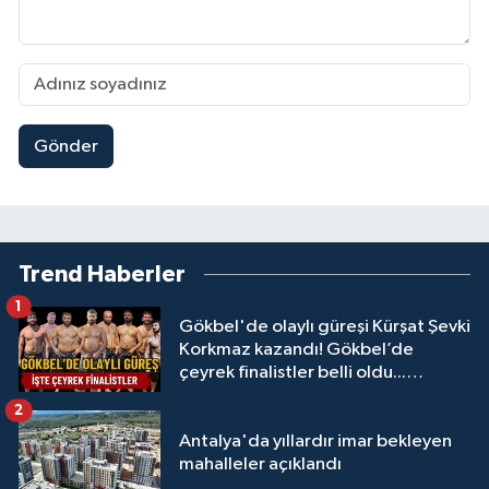
Gönder
Trend Haberler
1
Gökbel'de olaylı güreşi Kürşat Şevki
Korkmaz kazandı! Gökbel’de
çeyrek finalistler belli oldu...
Megastar Ali Gürbüz elendi!
2
Antalya'da yıllardır imar bekleyen
mahalleler açıklandı