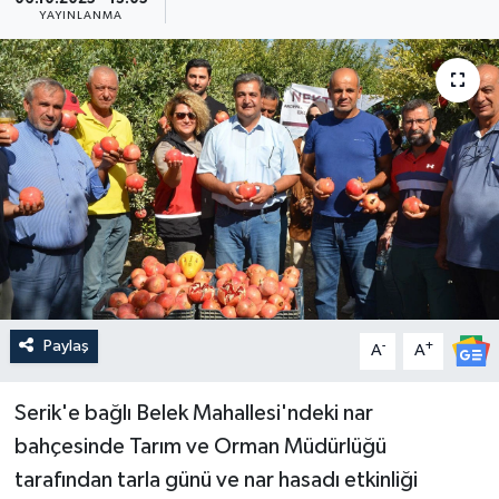
YAYINLANMA
Güncel
Kültür & Sanat
Magazin
Resmi İlan
Sağlık & Yaşam
Siyaset
Paylaş
-
+
A
A
Spor
Serik'e bağlı Belek Mahallesi'ndeki nar
bahçesinde Tarım ve Orman Müdürlüğü
tarafından tarla günü ve nar hasadı etkinliği