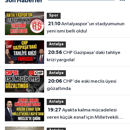
Son Haberler
Spor
21:10
Antalyaspor'un stadyumunun
yeni ismi belli oldu!
Antalya
20:56
CHP Gazipaşa'daki tahliye
krizi yargıda!
Antalya
20:06
CHP'de eski meclis üyesi
gözaltında
Antalya
19:27
Ayakta kalma mücadelesi
veren küçük esnaf için Milletvekili
Kaya'dan Meclis'te çağrı