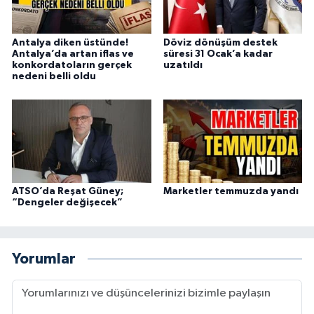
Antalya diken üstünde!
Döviz dönüşüm destek
Antalya’da artan iflas ve
süresi 31 Ocak’a kadar
konkordatoların gerçek
uzatıldı
nedeni belli oldu
ATSO’da Reşat Güney;
Marketler temmuzda yandı
“Dengeler değişecek”
Yorumlar