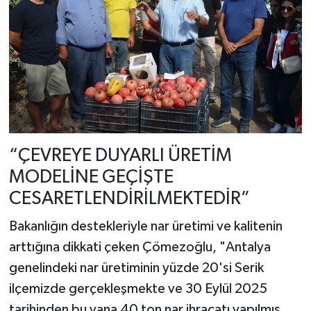
“ÇEVREYE DUYARLI ÜRETİM
MODELİNE GEÇİŞTE
CESARETLENDİRİLMEKTEDİR”
Bakanlığın destekleriyle nar üretimi ve kalitenin
arttığına dikkati çeken Çömezoğlu, "Antalya
genelindeki nar üretiminin yüzde 20'si Serik
ilçemizde gerçekleşmekte ve 30 Eylül 2025
tarihinden bu yana 40 ton nar ihracatı yapılmış