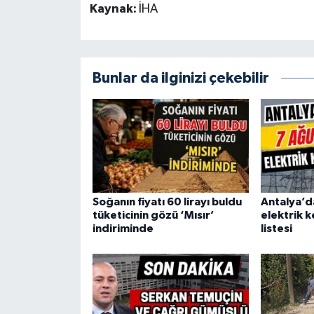
Kaynak:
İHA
Bunlar da ilginizi çekebilir
Soğanın fiyatı 60 lirayı buldu
Antalya’d
tüketicinin gözü ‘Mısır’
elektrik k
indiriminde
listesi