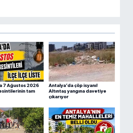
a 7 Ağustos 2026
Antalya’da çöp isyanı!
esintilerinin tam
Altıntaş yangına davetiye
çıkarıyor