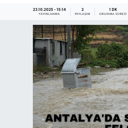
Güncel
23.10.2025 - 15:14
2
1 DK
YAYINLANMA
PAYLAŞIM
OKUNMA SÜRESI
Kültür & Sanat
Magazin
Resmi İlan
Sağlık & Yaşam
Siyaset
Spor