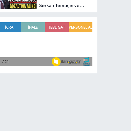
Serkan Temuçin ve
Çağrı Gümüşlü
gözaltına alındı