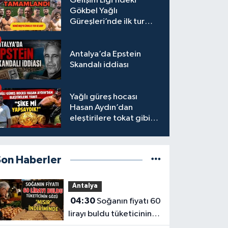
Gelişim Ligi’ndeki
Gökbel Yağlı
Güreşleri’nde ilk tur
tamamlandı
Antalya’da Epstein
Skandalı iddiası
Yağlı güreş hocası
Hasan Aydın’dan
eleştirilere tokat gibi
yanıt
Son Haberler
Antalya
04:30
Soğanın fiyatı 60
lirayı buldu tüketicinin
gözü ‘Mısır’ indiriminde