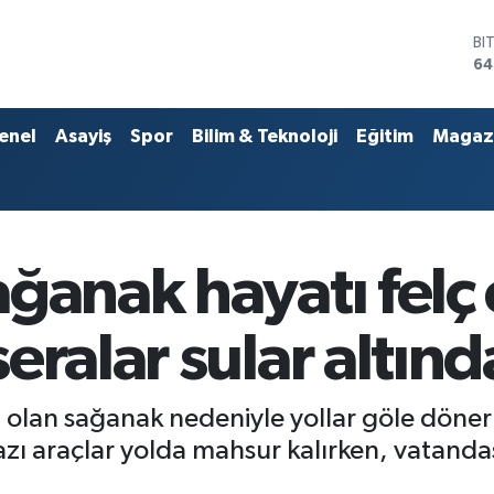
D
47
E
55
ST
enel
Asayiş
Spor
Bilim & Teknoloji
Eğitim
Magaz
64
GR
65
Bİ
13
BI
anak hayatı felç e
64
eralar sular altınd
li olan sağanak nedeniyle yollar göle döne
zı araçlar yolda mahsur kalırken, vatandaş