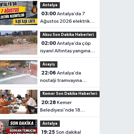
Antalya
03:00
Antalya’da 7
Ağustos 2026 elektrik
kesintilerinin tam listesi
Aksu Son Dakika Haberleri
02:00
Antalya’da çöp
isyanı! Altıntaş yangına
davetiye çıkarıyor
Asayiş
22:06
Antalya’da
nostalji tramvayına
gece yarısı saldırı
Kemer Son Dakika Haberleri
20:28
Kemer
Belediyesi'nde 18
milyonluk araç alımı
Antalya
Meclis'ten geçti
19:25
Son dakika!