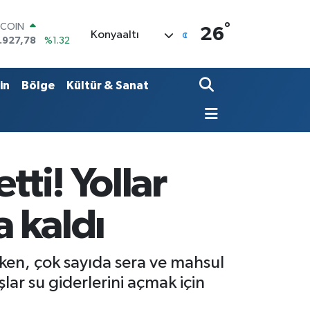
°
OLAR
26
Konyaaltı
,5894
%0.08
URO
,0398
%-0.02
ERLİN
in
Bölge
Kültür & Sanat
,1581
%0.16
AM ALTIN
27.85
%0.54
ST100
.703
%11
TCOIN
tti! Yollar
.927,78
%1.32
a kaldı
rken, çok sayıda sera ve mahsul
lar su giderlerini açmak için