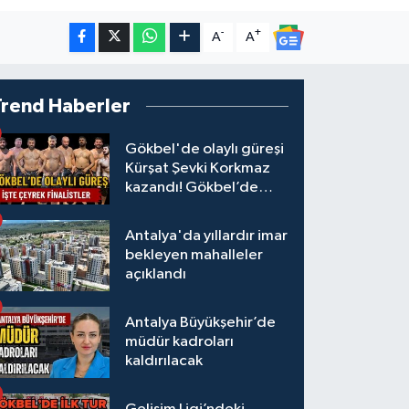
-
+
A
A
Trend Haberler
Gökbel'de olaylı güreşi
Kürşat Şevki Korkmaz
kazandı! Gökbel’de
çeyrek finalistler belli
oldu... Megastar Ali
Antalya'da yıllardır imar
Gürbüz elendi!
bekleyen mahalleler
açıklandı
Antalya Büyükşehir’de
müdür kadroları
kaldırılacak