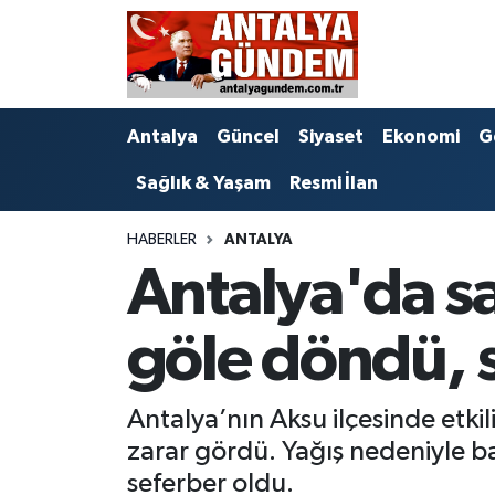
Antalya
Antalya Nöbetçi Eczaneler
Antalya
Güncel
Siyaset
Ekonomi
G
Asayiş
Antalya Hava Durumu
Sağlık & Yaşam
Resmi İlan
Bilim & Teknoloji
Antalya Namaz Vakitleri
HABERLER
ANTALYA
Bölge
Antalya Trafik Yoğunluk Haritası
Antalya'da sağ
EĞİTİM
Süper Lig Puan Durumu ve Fikstür
göle döndü, s
Ekonomi
Tüm Manşetler
Antalya’nın Aksu ilçesinde etki
Genel
Son Dakika Haberleri
zarar gördü. Yağış nedeniyle ba
Görüntülü Haber
Haber Arşivi
seferber oldu.