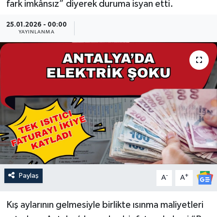
fark imkânsız” diyerek duruma isyan etti.
Güncel
25.01.2026 - 00:00
YAYINLANMA
Kültür & Sanat
Magazin
Resmi İlan
Sağlık & Yaşam
Siyaset
Spor
Paylaş
-
+
A
A
Kış aylarının gelmesiyle birlikte ısınma maliyetleri