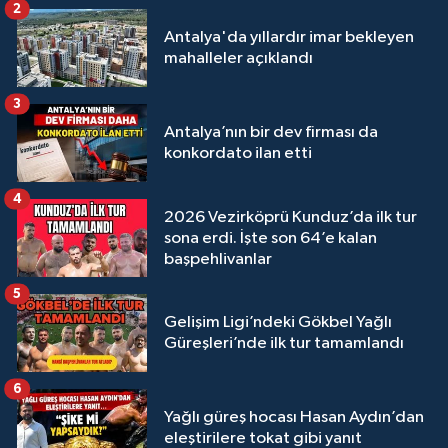
2
Antalya'da yıllardır imar bekleyen
mahalleler açıklandı
3
Antalya’nın bir dev firması da
konkordato ilan etti
4
2026 Vezirköprü Kunduz’da ilk tur
sona erdi. İşte son 64’e kalan
başpehlivanlar
5
Gelişim Ligi’ndeki Gökbel Yağlı
Güreşleri’nde ilk tur tamamlandı
6
Yağlı güreş hocası Hasan Aydın’dan
eleştirilere tokat gibi yanıt