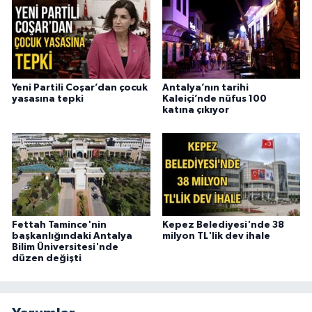
Yeni Partili Coşar’dan çocuk
Antalya’nın tarihi
yasasına tepki
Kaleiçi’nde nüfus 100
katına çıkıyor
Fettah Tamince'nin
Kepez Belediyesi'nde 38
başkanlığındaki Antalya
milyon TL'lik dev ihale
Bilim Üniversitesi'nde
düzen değişti