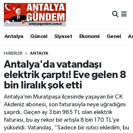
Antalya
Antalya Nöbetçi Eczaneler
Antalya
Güncel
Siyaset
Ekonomi
Genel
A
Asayiş
Antalya Hava Durumu
Bilim & Teknoloji
Antalya Namaz Vakitleri
HABERLER
ANTALYA
Antalya'da vatandaşı
Bölge
Antalya Trafik Yoğunluk Haritası
elektrik çarptı! Eve gelen 8
bin liralık şok etti
EĞİTİM
Süper Lig Puan Durumu ve Fikstür
Antalya’nın Muratpaşa ilçesinde yaşayan bir CK
Ekonomi
Tüm Manşetler
Akdeniz abonesi, son faturasıyla neye uğradığını
şaşırdı. Geçen ay 3 bin 965 TL olan elektrik
Genel
Son Dakika Haberleri
faturası, bu ay rekor bir artışla 8 bin 170 TL’ye
yükseldi. Vatandaş, “Sadece bir ısıtıcı ekledim, bu
Görüntülü Haber
Haber Arşivi