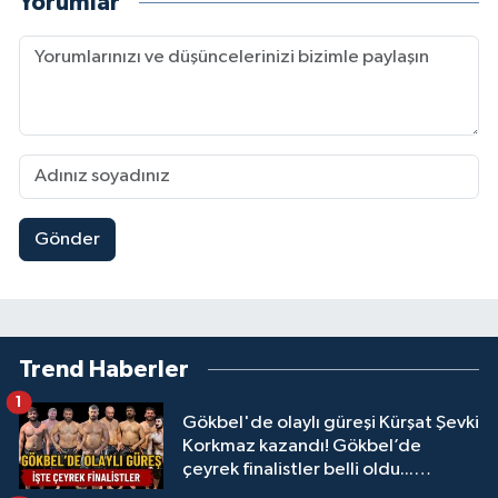
Yorumlar
Gönder
Trend Haberler
1
Gökbel'de olaylı güreşi Kürşat Şevki
Korkmaz kazandı! Gökbel’de
çeyrek finalistler belli oldu...
Megastar Ali Gürbüz elendi!