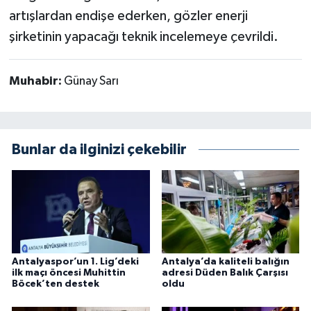
artışlardan endişe ederken, gözler enerji
şirketinin yapacağı teknik incelemeye çevrildi.
Muhabir:
Günay Sarı
Bunlar da ilginizi çekebilir
Antalyaspor’un 1. Lig’deki
Antalya’da kaliteli balığın
ilk maçı öncesi Muhittin
adresi Düden Balık Çarşısı
Böcek’ten destek
oldu