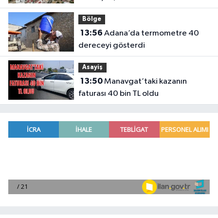
Bölge
13:56
Adana’da termometre 40
dereceyi gösterdi
Asayiş
13:50
Manavgat’taki kazanın
faturası 40 bin TL oldu