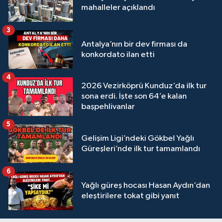
mahalleler açıklandı
3
Antalya’nın bir dev firması da
konkordato ilan etti
4
2026 Vezirköprü Kunduz’da ilk tur
sona erdi. İşte son 64’e kalan
başpehlivanlar
5
Gelişim Ligi’ndeki Gökbel Yağlı
Güreşleri’nde ilk tur tamamlandı
6
Yağlı güreş hocası Hasan Aydın’dan
eleştirilere tokat gibi yanıt