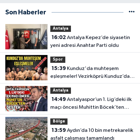
Son Haberler
Antalya
16:02
Antalya Kepez’de siyasetin
yeni adresi Anahtar Parti oldu
Spor
15:39
Kunduz'da muhteşem
eşleşmeler! Vezirköprü Kunduz’da
nefesler tutuldu, son 16 belli oldu
Antalya
14:49
Antalyaspor’un 1. Lig’deki ilk
maçı öncesi Muhittin Böcek’ten
destek
Bölge
13:59
Aydın’da 10 bin metrekarelik
asfalt çalışması tamamlandı