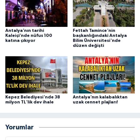
Antalya’nın tarihi
Fettah Tamince'nin
Kaleiçi’nde nüfus 100
başkanlığındaki Antalya
katına çıkıyor
Bilim Üniversitesi'nde
düzen değişti
Kepez Belediyesi'nde 38
Antalya’nın kalabalıktan
milyon TL'lik dev ihale
uzak cennet plajları!
Yorumlar