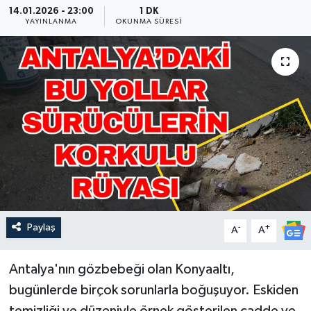
14.01.2026 - 23:00
1 DK
YAYINLANMA
OKUNMA SÜRESI
Güncel
Kültür & Sanat
Magazin
Resmi İlan
Sağlık & Yaşam
Siyaset
Paylaş
-
+
A
A
Spor
Antalya'nın gözbebeği olan Konyaaltı,
bugünlerde birçok sorunlarla boğuşuyor. Eskiden