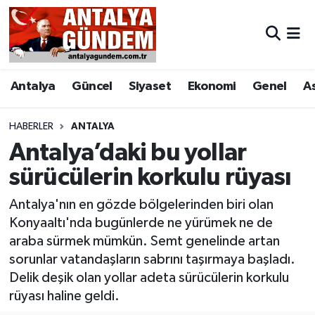
Antalya
Antalya Nöbetçi Eczaneler
Antalya
Güncel
Siyaset
Ekonomi
Genel
A
Asayiş
Antalya Hava Durumu
Bilim & Teknoloji
Antalya Namaz Vakitleri
HABERLER
ANTALYA
Antalya’daki bu yollar
Bölge
Antalya Trafik Yoğunluk Haritası
sürücülerin korkulu rüyası
EĞİTİM
Süper Lig Puan Durumu ve Fikstür
Antalya'nın en gözde bölgelerinden biri olan
Konyaaltı'nda bugünlerde ne yürümek ne de
Ekonomi
Tüm Manşetler
araba sürmek mümkün. Semt genelinde artan
sorunlar vatandaşların sabrını taşırmaya başladı.
Genel
Son Dakika Haberleri
Delik deşik olan yollar adeta sürücülerin korkulu
rüyası haline geldi.
Görüntülü Haber
Haber Arşivi