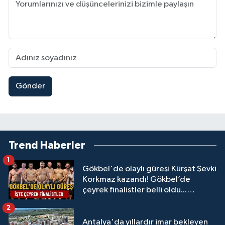
Gönder
Trend Haberler
1
Gökbel'de olaylı güreşi Kürşat Şevki
Korkmaz kazandı! Gökbel’de
çeyrek finalistler belli oldu...
Megastar Ali Gürbüz elendi!
2
Antalya'da yıllardır imar bekleyen