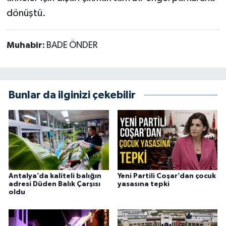
dönüştü.
Muhabir:
BADE ÖNDER
Bunlar da ilginizi çekebilir
Antalya’da kaliteli balığın
Yeni Partili Coşar’dan çocuk
adresi Düden Balık Çarşısı
yasasına tepki
oldu