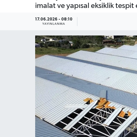
imalat ve yapısal eksiklik tespit e
Güncel
17.06.2026 - 08:10
YAYINLANMA
Kültür & Sanat
Magazin
Resmi İlan
Sağlık & Yaşam
Siyaset
Spor