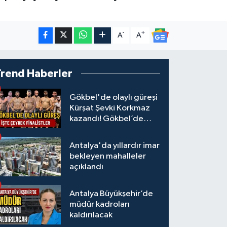
-
+
A
A
Trend Haberler
Gökbel'de olaylı güreşi
Kürşat Şevki Korkmaz
kazandı! Gökbel’de
çeyrek finalistler belli
oldu... Megastar Ali
Antalya'da yıllardır imar
Gürbüz elendi!
bekleyen mahalleler
açıklandı
Antalya Büyükşehir’de
müdür kadroları
kaldırılacak