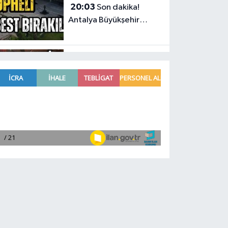
20:03
Son dakika!
Antalya Büyükşehir
Belediyesi
soruşturmasında 2
şüpheli serbest bırakıldı
Antalya
19:05
Davut Çetin’den,
ATSO adaylık ofisine
görkemli açılış
Antalya
17:19
Antalya’nın
kardeş kentinde büyük
tanıtım