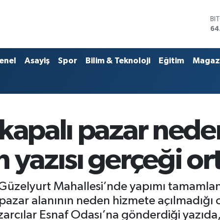
DO
47
EU
55
ST
enel
Asayiş
Spor
Bilim & Teknoloji
Eğitim
Magaz
64
GR
65
Bİ
13
BI
 kapalı pazar nede
64
 yazısı gerçeği or
lı Güzelyurt Mahallesi’nde yapımı tamam
n pazar alanının neden hizmete açılmadığı 
arcılar Esnaf Odası’na gönderdiği yazıda,