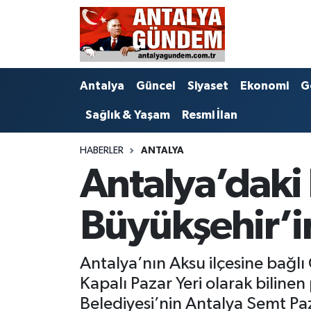
Antalya
Antalya Nöbetçi Eczaneler
Antalya
Güncel
Siyaset
Ekonomi
G
Asayiş
Antalya Hava Durumu
Sağlık & Yaşam
Resmi İlan
Bilim & Teknoloji
Antalya Namaz Vakitleri
HABERLER
ANTALYA
Bölge
Antalya Trafik Yoğunluk Haritası
Antalya’daki
EĞİTİM
Süper Lig Puan Durumu ve Fikstür
Büyükşehir’in
Ekonomi
Tüm Manşetler
Antalya’nın Aksu ilçesine bağ
Genel
Son Dakika Haberleri
Kapalı Pazar Yeri olarak biline
Görüntülü Haber
Haber Arşivi
Belediyesi’nin Antalya Semt Paz