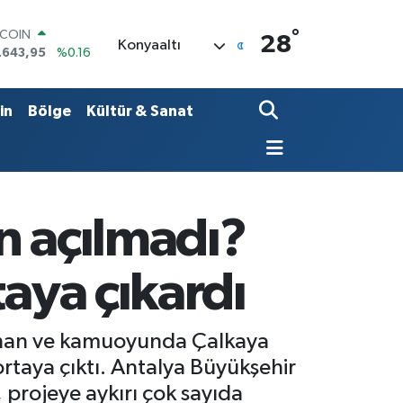
°
LAR
28
Konyaaltı
,6704
%0
RO
,0406
%-0.08
ERLİN
in
Bölge
Kültür & Sanat
,2143
%0
AM ALTIN
00.87
%0.12
ST100
.799
%70
TCOIN
n açılmadı?
.643,95
%0.16
taya çıkardı
lanan ve kamuoyunda Çalkaya
ortaya çıktı. Antalya Büyükşehir
 projeye aykırı çok sayıda