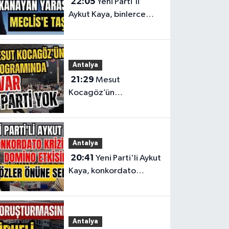
22:05
Yeni Parti'li
Aykut Kaya, binlerce
işletmenin kanayan
yarasını Meclis'e taşıdı
Antalya
21:29
Mesut
Kocagöz’ün
programında CHP var
Yeni Parti yok
Antalya
20:41
Yeni Parti'li Aykut
Kaya, konkordato
krizindeki domino
etkisini gözler önüne
serdi
Antalya