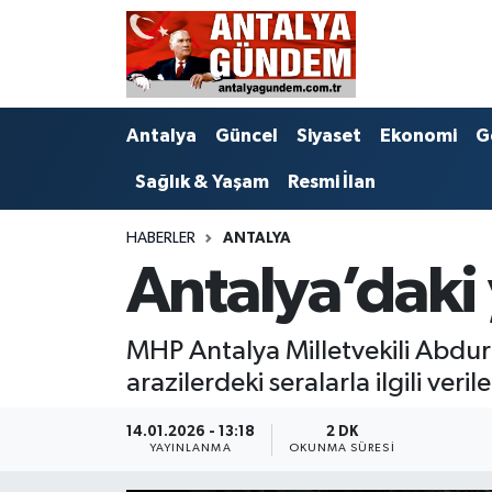
Antalya
Antalya Nöbetçi Eczaneler
Antalya
Güncel
Siyaset
Ekonomi
G
Asayiş
Antalya Hava Durumu
Sağlık & Yaşam
Resmi İlan
Bilim & Teknoloji
Antalya Namaz Vakitleri
HABERLER
ANTALYA
Bölge
Antalya Trafik Yoğunluk Haritası
Antalya’daki 
EĞİTİM
Süper Lig Puan Durumu ve Fikstür
MHP Antalya Milletvekili Abdu
Ekonomi
Tüm Manşetler
arazilerdeki seralarla ilgili ver
Genel
Son Dakika Haberleri
14.01.2026 - 13:18
2 DK
YAYINLANMA
OKUNMA SÜRESI
Görüntülü Haber
Haber Arşivi