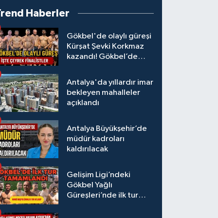
Trend Haberler
Gökbel'de olaylı güreşi
Kürşat Şevki Korkmaz
kazandı! Gökbel’de
çeyrek finalistler belli
oldu... Megastar Ali
Antalya'da yıllardır imar
Gürbüz elendi!
bekleyen mahalleler
açıklandı
Antalya Büyükşehir’de
müdür kadroları
kaldırılacak
Gelişim Ligi’ndeki
Gökbel Yağlı
Güreşleri’nde ilk tur
tamamlandı