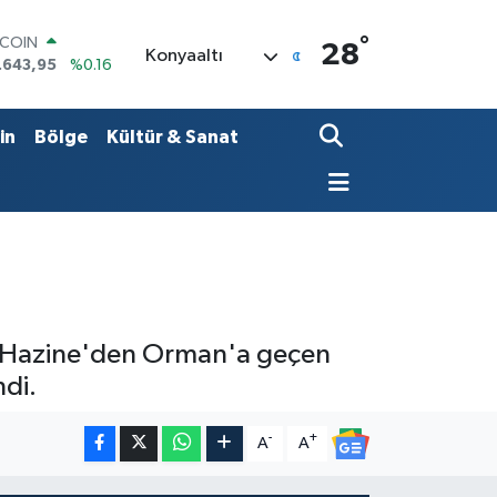
°
LAR
28
Konyaaltı
,6006
%0.06
RO
,0250
%0.02
ERLİN
in
Bölge
Kültür & Sanat
,2398
%0.2
AM ALTIN
00.87
%0.12
ST100
.799
%70
TCOIN
.643,95
%0.16
de Hazine'den Orman'a geçen
ndi.
-
+
A
A