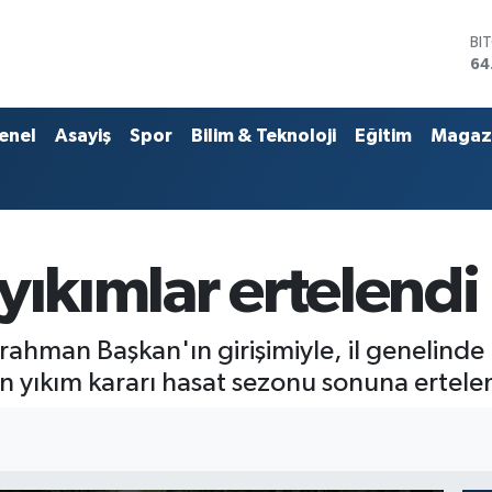
DO
47
EU
55
ST
enel
Asayiş
Spor
Bilim & Teknoloji
Eğitim
Magaz
64
GR
65
Bİ
13
BI
yıkımlar ertelendi
64
rrahman Başkan'ın girişimiyle, il genelin
ilen yıkım kararı hasat sezonu sonuna ertele