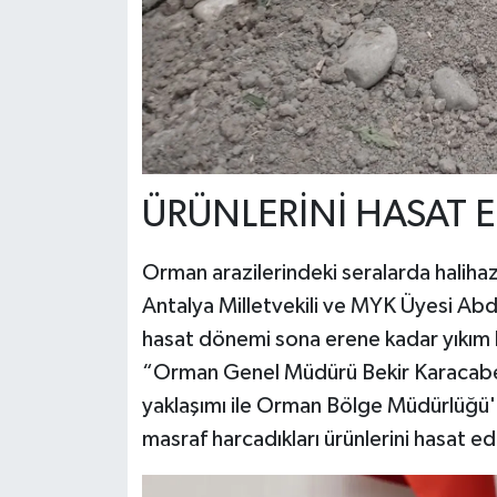
ÜRÜNLERİNİ HASAT E
Orman arazilerindeki seralarda haliha
Antalya Milletvekili ve MYK Üyesi Abdu
hasat dönemi sona erene kadar yıkım ka
“Orman Genel Müdürü Bekir Karacabey'i
yaklaşımı ile Orman Bölge Müdürlüğü'n
masraf harcadıkları ürünlerini hasat ed