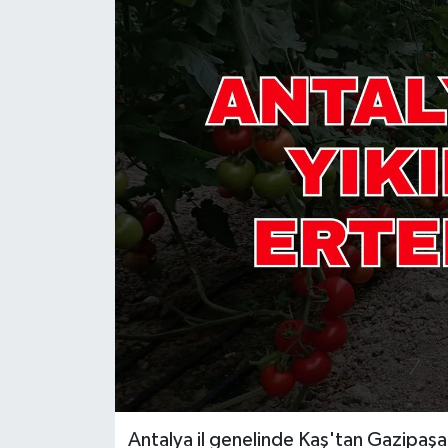
Güncel
Kültür & Sanat
Magazin
Resmi İlan
Sağlık & Yaşam
Siyaset
Spor
Antalya il genelinde Kaş'tan Gazipaşa