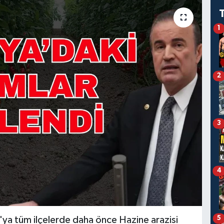
1
2
3
4
5
'ya tüm ilçelerde daha önce Hazine arazisi