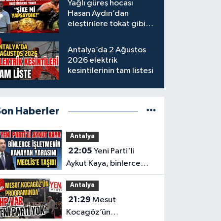
Yağlı güreş hocası
Hasan Aydın’dan
eleştirilere tokat gibi
yanıt
Antalya’da 2 Ağustos
2026 elektrik
kesintilerinin tam listesi
Son Haberler
Antalya
22:05
Yeni Parti'li
Aykut Kaya, binlerce
işletmenin kanayan
Antalya
yarasını Meclis'e taşıdı
21:29
Mesut
Kocagöz’ün