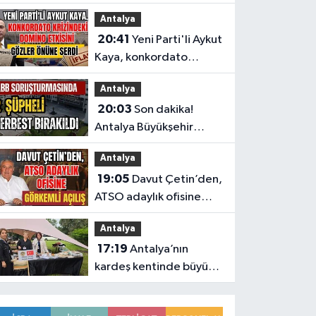
programında CHP var
Antalya
Yeni Parti yok
20:41
Yeni Parti'li Aykut
Kaya, konkordato
krizindeki domino
Antalya
etkisini gözler önüne
20:03
Son dakika!
serdi
Antalya Büyükşehir
Belediyesi
Antalya
soruşturmasında 2
19:05
Davut Çetin’den,
şüpheli serbest bırakıldı
ATSO adaylık ofisine
görkemli açılış
Antalya
17:19
Antalya’nın
kardeş kentinde büyük
tanıtım