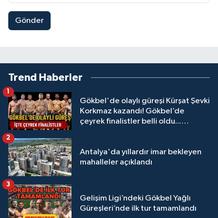
Gönder
Trend Haberler
1
Gökbel'de olaylı güreşi Kürşat Şevki
Korkmaz kazandı! Gökbel’de
çeyrek finalistler belli oldu...
Megastar Ali Gürbüz elendi!
2
Antalya'da yıllardır imar bekleyen
mahalleler açıklandı
3
Gelişim Ligi’ndeki Gökbel Yağlı
Güreşleri’nde ilk tur tamamlandı