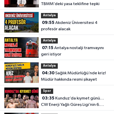
TBMM’deki yasa teklifine tepki
Antalya
09:55
Akdeniz Üniversitesi 4
profesör alacak
Antalya
07:15
Antalya nostalji tramvayını
geri istiyor
Antalya
04:30
Sağlık Müdürlüğü’nde kriz!
Müdür hakkında resmi şikayet
Spor
03:35
Kunduz’da kıymet günü…
CW Enerji Yağlı Güreş Ligi’nin 6.
Etabı öncesi nefesler tutuldu