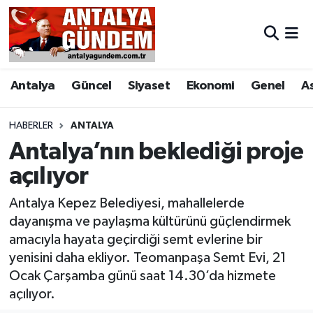
Antalya
Antalya Nöbetçi Eczaneler
Antalya
Güncel
Siyaset
Ekonomi
Genel
A
Asayiş
Antalya Hava Durumu
Bilim & Teknoloji
Antalya Namaz Vakitleri
HABERLER
ANTALYA
Antalya’nın beklediği proje
Bölge
Antalya Trafik Yoğunluk Haritası
açılıyor
EĞİTİM
Süper Lig Puan Durumu ve Fikstür
Antalya Kepez Belediyesi, mahallelerde
dayanışma ve paylaşma kültürünü güçlendirmek
Ekonomi
Tüm Manşetler
amacıyla hayata geçirdiği semt evlerine bir
yenisini daha ekliyor. Teomanpaşa Semt Evi, 21
Genel
Son Dakika Haberleri
Ocak Çarşamba günü saat 14.30’da hizmete
açılıyor.
Görüntülü Haber
Haber Arşivi