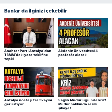
Bunlar da ilginizi çekebilir
Anahtar Parti Antalya’dan
Akdeniz Üniversitesi 4
TBMM’deki yasa teklifine
profesör alacak
tepki
Antalya nostalji tramvayını
Sağlık Müdürlüğü’nde kriz!
geri istiyor
Müdür hakkında resmi
şikayet