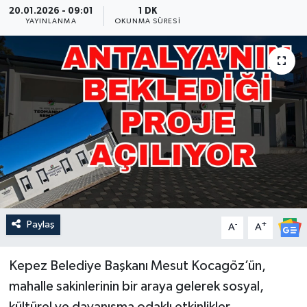
20.01.2026 - 09:01
1 DK
YAYINLANMA
OKUNMA SÜRESI
Güncel
Kültür & Sanat
Magazin
Resmi İlan
Sağlık & Yaşam
Siyaset
Paylaş
-
+
A
A
Spor
Kepez Belediye Başkanı Mesut Kocagöz’ün,
mahalle sakinlerinin bir araya gelerek sosyal,