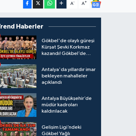
-
+
A
A
Trend Haberler
Gökbel'de olaylı güreşi
Kürşat Şevki Korkmaz
kazandı! Gökbel’de
çeyrek finalistler belli
oldu... Megastar Ali
Antalya'da yıllardır imar
Gürbüz elendi!
bekleyen mahalleler
açıklandı
Antalya Büyükşehir’de
müdür kadroları
kaldırılacak
Gelişim Ligi’ndeki
Gökbel Yağlı