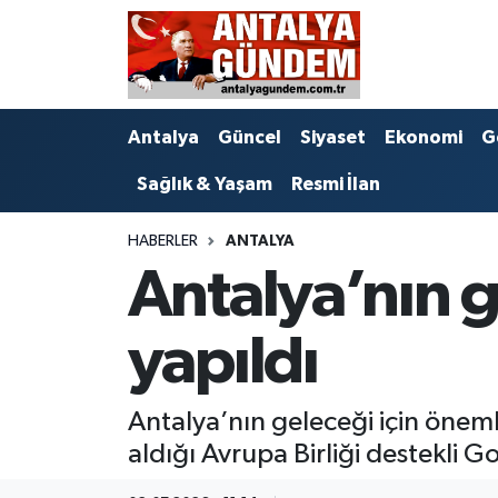
Antalya
Antalya Nöbetçi Eczaneler
Antalya
Güncel
Siyaset
Ekonomi
G
Asayiş
Antalya Hava Durumu
Sağlık & Yaşam
Resmi İlan
Bilim & Teknoloji
Antalya Namaz Vakitleri
HABERLER
ANTALYA
Bölge
Antalya Trafik Yoğunluk Haritası
Antalya’nın ge
EĞİTİM
Süper Lig Puan Durumu ve Fikstür
yapıldı
Ekonomi
Tüm Manşetler
Antalya’nın geleceği için önemli
Genel
Son Dakika Haberleri
aldığı Avrupa Birliği destekli 
Görüntülü Haber
Haber Arşivi