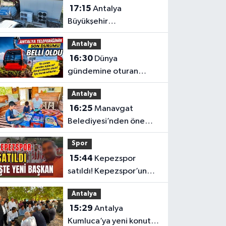
17:15
Antalya
Büyükşehir
Belediyesi’nden
Antalya
üreticilere ücretsiz
16:30
Dünya
destek
gündemine oturan
Antalya teleferiğinin
Antalya
son durumu belli oldu
16:25
Manavgat
Belediyesi’nden önemli
eğitim
Spor
15:44
Kepezspor
satıldı! Kepezspor’un
yeni başkanı kim? İşte
Antalya
yeni başkan
15:29
Antalya
Kumluca’ya yeni konut