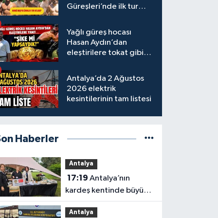
Güreşleri’nde ilk tur
tamamlandı
Yağlı güreş hocası
Hasan Aydın’dan
eleştirilere tokat gibi
yanıt
Antalya’da 2 Ağustos
2026 elektrik
kesintilerinin tam listesi
Son Haberler
Antalya
17:19
Antalya’nın
kardeş kentinde büyük
tanıtım
Antalya