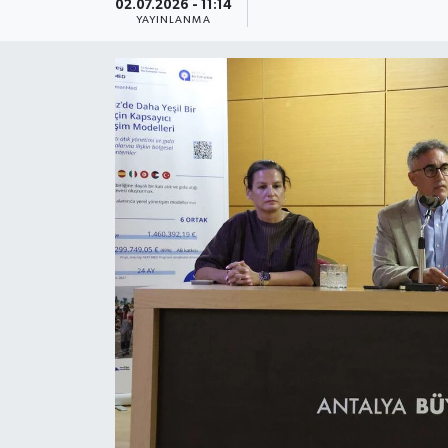
02.07.2026 - 11:14
YAYINLANMA
Güncel
Kültür & Sanat
Magazin
Resmi İlan
Sağlık & Yaşam
Siyaset
Spor