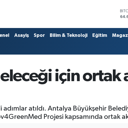
DO
47,
EU
55,
STE
enel
Asayiş
Spor
Bilim & Teknoloji
Eğitim
Magaz
64,
GRA
651
BİS
13.
BIT
leceği için ortak ak
64.
 adımlar atıldı. Antalya Büyükşehir Belediy
Gov4GreenMed Projesi kapsamında ortak akıl 