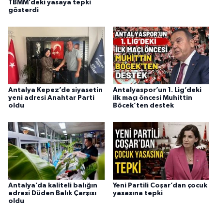
TBMM’deki yasaya tepki
gösterdi
Antalya Kepez’de siyasetin
Antalyaspor’un 1. Lig’deki
yeni adresi Anahtar Parti
ilk maçı öncesi Muhittin
oldu
Böcek’ten destek
Antalya’da kaliteli balığın
Yeni Partili Coşar’dan çocuk
adresi Düden Balık Çarşısı
yasasına tepki
oldu