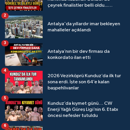
çeyrek finalistler belli oldu...
Megastar Ali Gürbüz elendi!
2
Antalya'da yıllardır imar bekleyen
mahalleler açıklandı
3
Antalya’nın bir dev firması da
konkordato ilan etti
4
2026 Vezirköprü Kunduz’da ilk tur
sona erdi. İşte son 64’e kalan
başpehlivanlar
5
Kunduz’da kıymet günü… CW
Enerji Yağlı Güreş Ligi’nin 6. Etabı
öncesi nefesler tutuldu
6