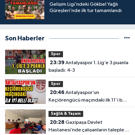
Gelişim Ligi’ndeki Gökbel Yağlı
Güreşleri’nde ilk tur tamamlandı
Son Haberler
Spor
23:39
Antalyaspor 1. Lig’e 3 puanla
başladı: 4-3
Spor
20:46
Antalyaspor’un
Keçiörengücü maçındaki ilk 11'i belli
oldu!
Sağlık & Yaşam
20:28
Gazipaşa Devlet
Hastanesi’nde çalışanların talepleri