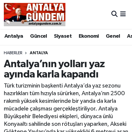
Antalya
Antalya Nöbetçi Eczaneler
Antalya
Güncel
Siyaset
Ekonomi
Genel
A
Asayiş
Antalya Hava Durumu
Bilim & Teknoloji
Antalya Namaz Vakitleri
HABERLER
ANTALYA
Antalya’nın yolları yaz
Bölge
Antalya Trafik Yoğunluk Haritası
ayında karla kapandı
EĞİTİM
Süper Lig Puan Durumu ve Fikstür
Türk turizminin başkenti Antalya’da yaz sezonu
hazırlıkları tüm hızıyla sürürken, Antalya’nın 2500
Ekonomi
Tüm Manşetler
rakımlı yüksek kesimlerinde bir yanda da karla
mücadele çalışması gerçekleştiriliyor. Antalya
Genel
Son Dakika Haberleri
Büyükşehir Belediyesi ekipleri, dünyaca ünlü
Konyaaltı sahilinde son rötuşları yaparken, Akseki
Görüntülü Haber
Haber Arşivi
Göktepe Yaylası’nda kar yüksekliği 6 metreyi aşan