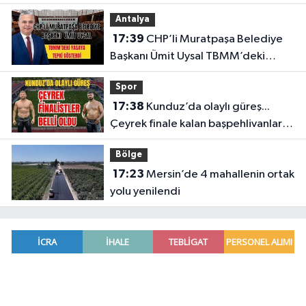
masaya yatırıldı
Antalya
17:39
CHP’li Muratpaşa Belediye
Başkanı Ümit Uysal TBMM’deki
yasaya tepki gösterdi
Spor
17:38
Kunduz’da olaylı güreş...
Çeyrek finale kalan başpehlivanlar
belli oldu
Bölge
17:23
Mersin’de 4 mahallenin ortak
yolu yenilendi