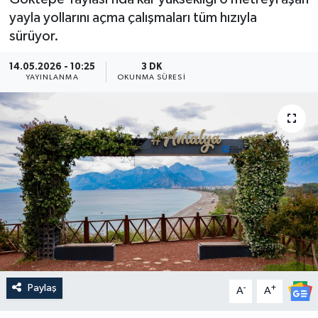
yayla yollarını açma çalışmaları tüm hızıyla
Güncel
sürüyor.
Kültür & Sanat
14.05.2026 - 10:25
3 DK
YAYINLANMA
OKUNMA SÜRESI
Magazin
Resmi İlan
Sağlık & Yaşam
Siyaset
Spor
Paylaş
-
+
A
A