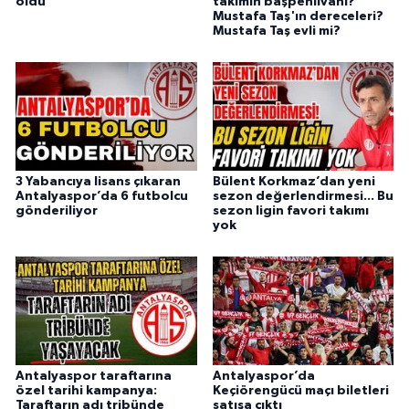
oldu
takımın başpehlivanı?
Mustafa Taş'ın dereceleri?
Mustafa Taş evli mi?
3 Yabancıya lisans çıkaran
Bülent Korkmaz’dan yeni
Antalyaspor’da 6 futbolcu
sezon değerlendirmesi... Bu
gönderiliyor
sezon ligin favori takımı
yok
Antalyaspor taraftarına
Antalyaspor’da
özel tarihi kampanya:
Keçiörengücü maçı biletleri
Taraftarın adı tribünde
satışa çıktı