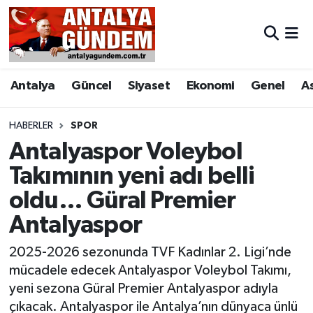
Antalya
Antalya Nöbetçi Eczaneler
Antalya
Güncel
Siyaset
Ekonomi
Genel
A
Asayiş
Antalya Hava Durumu
Bilim & Teknoloji
Antalya Namaz Vakitleri
HABERLER
SPOR
Antalyaspor Voleybol
Bölge
Antalya Trafik Yoğunluk Haritası
Takımının yeni adı belli
oldu… Güral Premier
EĞİTİM
Süper Lig Puan Durumu ve Fikstür
Antalyaspor
Ekonomi
Tüm Manşetler
2025-2026 sezonunda TVF Kadınlar 2. Ligi’nde
Genel
Son Dakika Haberleri
mücadele edecek Antalyaspor Voleybol Takımı,
yeni sezona Güral Premier Antalyaspor adıyla
Görüntülü Haber
Haber Arşivi
çıkacak. Antalyaspor ile Antalya’nın dünyaca ünlü