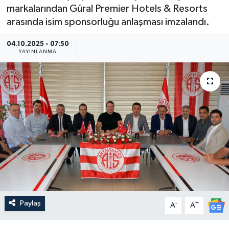
markalarından Güral Premier Hotels & Resorts
Güncel
arasında isim sponsorluğu anlaşması imzalandı.
Kültür & Sanat
04.10.2025 - 07:50
YAYINLANMA
Magazin
Resmi İlan
Sağlık & Yaşam
Siyaset
Spor
Paylaş
-
+
A
A