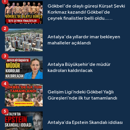
1
Gökbel'de olaylı güreşi Kürşat Şevki
Korkmaz kazandı! Gökbel’de
çeyrek finalistler belli oldu...
Megastar Ali Gürbüz elendi!
2
Antalya'da yıllardır imar bekleyen
mahalleler açıklandı
3
Antalya Büyükşehir’de müdür
kadroları kaldırılacak
4
Gelişim Ligi’ndeki Gökbel Yağlı
Güreşleri’nde ilk tur tamamlandı
5
Antalya’da Epstein Skandalı iddiası