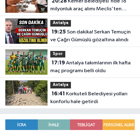
20:28
Kemer Belediyesi'nde 18
milyonluk araç alımı Meclis'ten
geçti
Antalya
19:25
Son dakika! Serkan Temuçin
ve Çağrı Gümüşlü gözaltına alındı
Spor
17:19
Antalya takımlarının ilk hafta
maç programı belli oldu
Antalya
16:41
Korkuteli Belediyesi yolları
konforlu hale getirdi