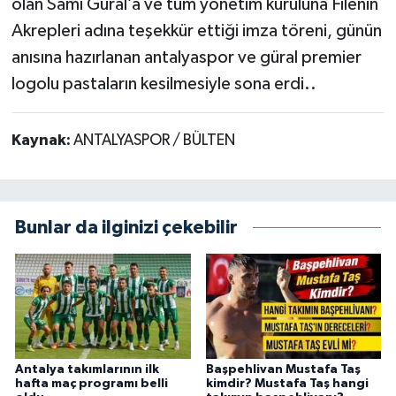
olan Sami Güral’a ve tüm yönetim kuruluna Filenin
Akrepleri adına teşekkür ettiği imza töreni, günün
anısına hazırlanan antalyaspor ve güral premier
logolu pastaların kesilmesiyle sona erdi..
Kaynak:
ANTALYASPOR / BÜLTEN
Bunlar da ilginizi çekebilir
Antalya takımlarının ilk
Başpehlivan Mustafa Taş
hafta maç programı belli
kimdir? Mustafa Taş hangi