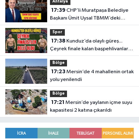
Antalya
17:39
CHP’li Muratpaşa Belediye
Başkanı Ümit Uysal TBMM’deki
yasaya tepki gösterdi
Spor
17:38
Kunduz’da olaylı güreş...
Çeyrek finale kalan başpehlivanlar
belli oldu
Bölge
17:23
Mersin’de 4 mahallenin ortak
yolu yenilendi
Bölge
17:21
Mersin’de yaylanın içme suyu
kapasitesi 2 katına çıkarıldı