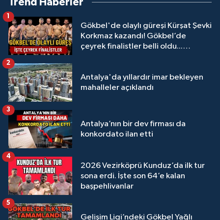
Trend Haberler
1
Gökbel'de olaylı güreşi Kürşat Şevki
Korkmaz kazandı! Gökbel’de
çeyrek finalistler belli oldu...
Megastar Ali Gürbüz elendi!
2
Antalya'da yıllardır imar bekleyen
mahalleler açıklandı
3
Antalya’nın bir dev firması da
konkordato ilan etti
4
2026 Vezirköprü Kunduz’da ilk tur
sona erdi. İşte son 64’e kalan
başpehlivanlar
5
Gelişim Ligi’ndeki Gökbel Yağlı