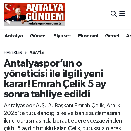
Antalya
Antalya Nöbetçi Eczaneler
Antalya
Güncel
Siyaset
Ekonomi
Genel
A
Asayiş
Antalya Hava Durumu
Bilim & Teknoloji
Antalya Namaz Vakitleri
HABERLER
ASAYIŞ
Antalyaspor’un o
Bölge
Antalya Trafik Yoğunluk Haritası
yöneticisi ile ilgili yeni
karar! Emrah Çelik 5 ay
EĞİTİM
Süper Lig Puan Durumu ve Fikstür
sonra tahliye edildi
Ekonomi
Tüm Manşetler
Antalyaspor A.Ş. 2. Başkanı Emrah Çelik, Aralık
Genel
Son Dakika Haberleri
2025’te tutuklandığı şike ve bahis suçlamasının
ikinci duruşmasında beraat ederek cezaevinden
Görüntülü Haber
Haber Arşivi
çıktı. 5 aydır tutuklu kalan Çelik, tutuksuz olarak