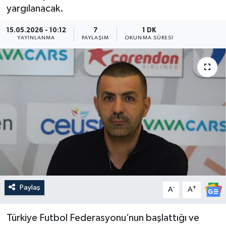
yargılanacak.
Güncel
15.05.2026 - 10:12
7
1 DK
YAYINLANMA
PAYLAŞIM
OKUNMA SÜRESI
Kültür & Sanat
Magazin
Resmi İlan
Sağlık & Yaşam
Siyaset
Spor
Paylaş
-
+
A
A
Türkiye Futbol Federasyonu’nun başlattığı ve