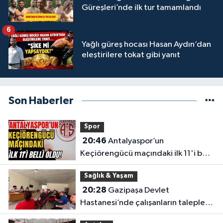
Güreşleri’nde ilk tur tamamlandı
6
Yağlı güreş hocası Hasan Aydın’dan
eleştirilere tokat gibi yanıt
Son Haberler
Spor
20:46
Antalyaspor’un
Keçiörengücü maçındaki ilk 11'i belli
oldu!
Sağlık & Yaşam
20:28
Gazipaşa Devlet
Hastanesi’nde çalışanların talepleri
masaya yatırıldı