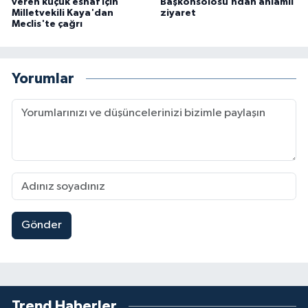
veren küçük esnaf için
Başkonsolosu’ndan anlamlı
Milletvekili Kaya'dan
ziyaret
Meclis'te çağrı
Yorumlar
Gönder
Trend Haberler