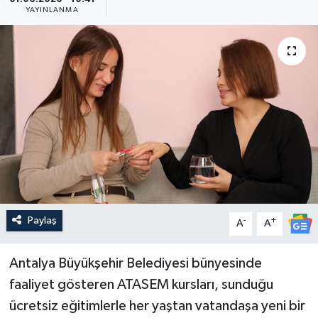
YAYINLANMA
Güncel
Kültür & Sanat
Magazin
Resmi İlan
Sağlık & Yaşam
Siyaset
Paylaş
-
+
A
A
Spor
Antalya Büyükşehir Belediyesi bünyesinde
faaliyet gösteren ATASEM kursları, sunduğu
ücretsiz eğitimlerle her yaştan vatandaşa yeni bir