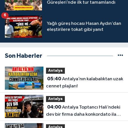
Güreşleri’nde ilk tur tamamlandı
6
Yağlı güreş hocası Hasan Aydın’dan
eleştirilere tokat gibi yanıt
Son Haberler
Antalya
05:40
Antalya’nın kalabalıktan uzak
cennet plajları!
Antalya
04:00
Antalya Toptancı Hali’ndeki
dev bir firma daha konkordato ilan
etti
Antalya