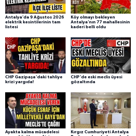
Antalya’da 9 Ağustos 2026
Köy olmayı bekleyen
elektrik kesintilerinin tam
Antalya’nın 77 mahallesinin
listesi
kaderi belli oldu
CHP Gazipaşa'daki tahliye
CHP'de eski meclis üyesi
krizi yargıda!
gözaltında
Ayakta kalma mücadelesi
Kırgız Cumhuriyeti Antalya