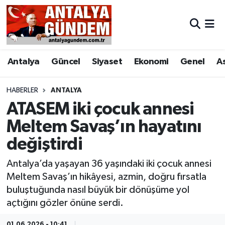
Antalya
Antalya Nöbetçi Eczaneler
Antalya
Güncel
Siyaset
Ekonomi
Genel
A
Asayiş
Antalya Hava Durumu
Bilim & Teknoloji
Antalya Namaz Vakitleri
HABERLER
ANTALYA
ATASEM iki çocuk annesi
Bölge
Antalya Trafik Yoğunluk Haritası
Meltem Savaş’ın hayatını
değiştirdi
EĞİTİM
Süper Lig Puan Durumu ve Fikstür
Antalya’da yaşayan 36 yaşındaki iki çocuk annesi
Ekonomi
Tüm Manşetler
Meltem Savaş’ın hikâyesi, azmin, doğru fırsatla
buluştuğunda nasıl büyük bir dönüşüme yol
Genel
Son Dakika Haberleri
açtığını gözler önüne serdi.
Görüntülü Haber
Haber Arşivi
01.06.2026 - 10:41