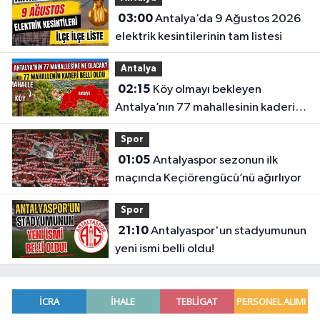
03:00
Antalya’da 9 Ağustos 2026
elektrik kesintilerinin tam listesi
Antalya
02:15
Köy olmayı bekleyen
Antalya’nın 77 mahallesinin kaderi
belli oldu
Spor
01:05
Antalyaspor sezonun ilk
maçında Keçiörengücü’nü ağırlıyor
Spor
21:10
Antalyaspor'un stadyumunun
yeni ismi belli oldu!