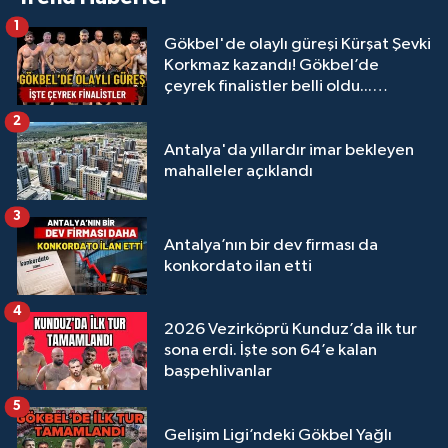
1
Gökbel'de olaylı güreşi Kürşat Şevki
Korkmaz kazandı! Gökbel’de
çeyrek finalistler belli oldu...
Megastar Ali Gürbüz elendi!
2
Antalya'da yıllardır imar bekleyen
mahalleler açıklandı
3
Antalya’nın bir dev firması da
konkordato ilan etti
4
2026 Vezirköprü Kunduz’da ilk tur
sona erdi. İşte son 64’e kalan
başpehlivanlar
5
Gelişim Ligi’ndeki Gökbel Yağlı