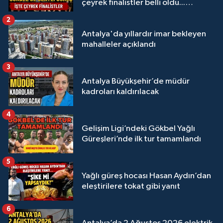
çeyrek finalistler belli oldu...
Megastar Ali Gürbüz elendi!
2
Antalya'da yıllardır imar bekleyen
mahalleler açıklandı
3
Antalya Büyükşehir’de müdür
kadroları kaldırılacak
4
Gelişim Ligi’ndeki Gökbel Yağlı
Güreşleri’nde ilk tur tamamlandı
5
Yağlı güreş hocası Hasan Aydın’dan
eleştirilere tokat gibi yanıt
6