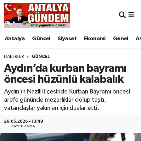
Antalya
Antalya Nöbetçi Eczaneler
Antalya
Güncel
Siyaset
Ekonomi
Genel
A
Asayiş
Antalya Hava Durumu
Bilim & Teknoloji
Antalya Namaz Vakitleri
HABERLER
GÜNCEL
Aydın’da kurban bayramı
Bölge
Antalya Trafik Yoğunluk Haritası
öncesi hüzünlü kalabalık
EĞİTİM
Süper Lig Puan Durumu ve Fikstür
Aydın'ın Nazilli ilçesinde Kurban Bayramı öncesi
arefe gününde mezarlıklar dolup taştı,
Ekonomi
Tüm Manşetler
vatandaşlar yakınları için dualar etti.
Genel
Son Dakika Haberleri
26.05.2026 - 13:48
YAYINLANMA
Görüntülü Haber
Haber Arşivi