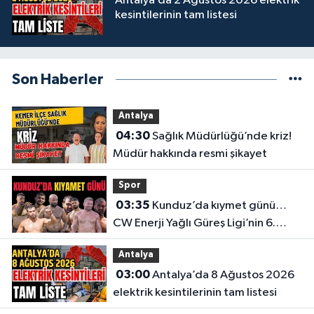
Antalya’da 2 Ağustos 2026 elektrik
kesintilerinin tam listesi
Son Haberler
Antalya
04:30
Sağlık Müdürlüğü’nde kriz!
Müdür hakkında resmi şikayet
Spor
03:35
Kunduz’da kıymet günü…
CW Enerji Yağlı Güreş Ligi’nin 6.
Etabı öncesi nefesler tutuldu
Antalya
03:00
Antalya’da 8 Ağustos 2026
elektrik kesintilerinin tam listesi