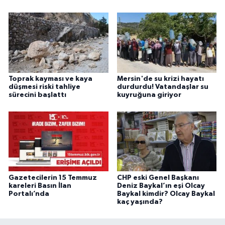
Toprak kayması ve kaya
Mersin'de su krizi hayatı
düşmesi riski tahliye
durdurdu! Vatandaşlar su
sürecini başlattı
kuyruğuna giriyor
Gazetecilerin 15 Temmuz
CHP eski Genel Başkanı
kareleri Basın İlan
Deniz Baykal’ın eşi Olcay
Portalı’nda
Baykal kimdir? Olcay Baykal
kaç yaşında?