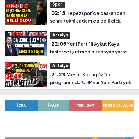
Spor
02:15
Kepezspor’da başkandan
sonra teknik adam da belli oldu
Antalya
22:05
Yeni Parti'li Aykut Kaya,
binlerce işletmenin kanayan yarasını
Meclis'e taşıdı
Antalya
21:29
Mesut Kocagöz’ün
programında CHP var Yeni Parti yok