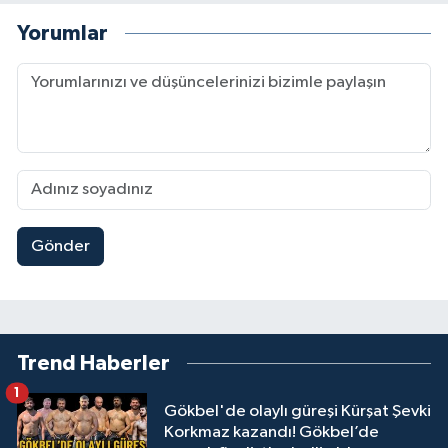
Yorumlar
Gönder
Trend Haberler
1
Gökbel'de olaylı güreşi Kürşat Şevki
Korkmaz kazandı! Gökbel’de