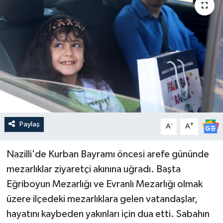
Güncel
Kültür & Sanat
Magazin
Resmi İlan
Sağlık & Yaşam
Paylaş
-
+
A
A
Siyaset
Nazilli'de Kurban Bayramı öncesi arefe gününde
mezarlıklar ziyaretçi akınına uğradı. Başta
Spor
Eğriboyun Mezarlığı ve Evranlı Mezarlığı olmak
üzere ilçedeki mezarlıklara gelen vatandaşlar,
hayatını kaybeden yakınları için dua etti. Sabahın