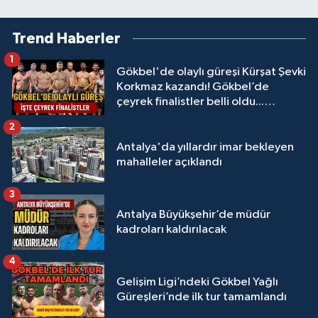
Trend Haberler
1
Gökbel'de olaylı güreşi Kürşat Şevki
Korkmaz kazandı! Gökbel’de
çeyrek finalistler belli oldu...
Megastar Ali Gürbüz elendi!
2
Antalya'da yıllardır imar bekleyen
mahalleler açıklandı
3
Antalya Büyükşehir’de müdür
kadroları kaldırılacak
4
Gelişim Ligi’ndeki Gökbel Yağlı
Güreşleri’nde ilk tur tamamlandı