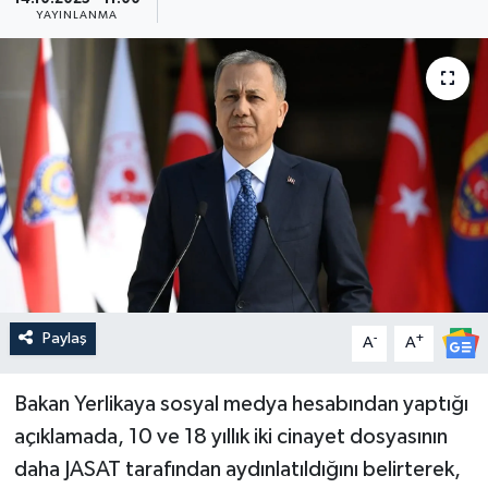
YAYINLANMA
Güncel
Kültür & Sanat
Magazin
Resmi İlan
Sağlık & Yaşam
Siyaset
Paylaş
-
+
A
A
Spor
Bakan Yerlikaya sosyal medya hesabından yaptığı
açıklamada, 10 ve 18 yıllık iki cinayet dosyasının
daha JASAT tarafından aydınlatıldığını belirterek,