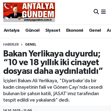
Antalya
Antalya Nöbetçi Eczaneler
Antalya
Güncel
Siyaset
Ekonomi
Genel
A
Asayiş
Antalya Hava Durumu
Bilim & Teknoloji
Antalya Namaz Vakitleri
HABERLER
GENEL
Bakan Yerlikaya duyurdu;
Bölge
Antalya Trafik Yoğunluk Haritası
“10 ve 18 yıllık iki cinayet
dosyası daha aydınlatıldı”
EĞİTİM
Süper Lig Puan Durumu ve Fikstür
İçişleri Bakanı Ali Yerlikaya, "Diyarbakır’da bir
Ekonomi
Tüm Manşetler
kadın cinayetinin faili ve Gönen Çayı'nda cesedi
bulunan bir şahsın katili, JASAT’ımız tarafından
Genel
Son Dakika Haberleri
tespit edildi ve yakalandı" dedi.
Görüntülü Haber
Haber Arşivi
14.10.2025 - 11:00