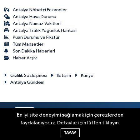
Antalya Nöbetçi Eczaneler
Antalya Hava Durumu
Antalya Namaz Vakitleri
Antalya Trafik Yoğunluk Haritası
Puan Durumu ve Fikstür
Tüm Manşetler
Son Dakika Haberleri
Haber Arşivi
Gizlilik Sözleşmesi
İletişim
Künye
Antalya Gündem
RSS
Copyright © 2024. Her hakkı saklıdır.
En iyi site deneyimi sağlamak için çerezlerden
faydalanıyoruz. Detaylar için lütfen tıklayın.
Haber Yazılımı:
TE Bilişim
TAMAM