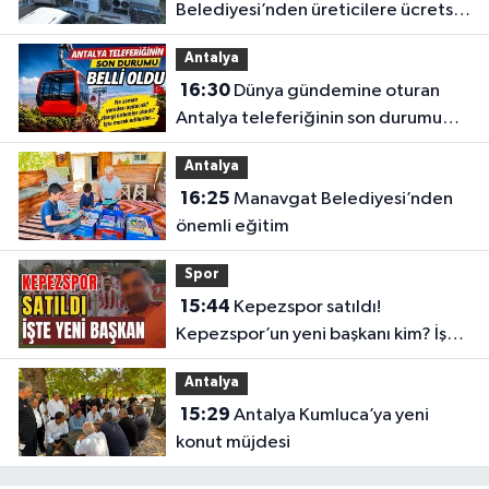
Belediyesi’nden üreticilere ücretsiz
destek
Antalya
16:30
Dünya gündemine oturan
Antalya teleferiğinin son durumu
belli oldu
Antalya
16:25
Manavgat Belediyesi’nden
önemli eğitim
Spor
15:44
Kepezspor satıldı!
Kepezspor’un yeni başkanı kim? İşte
yeni başkan
Antalya
15:29
Antalya Kumluca’ya yeni
konut müjdesi