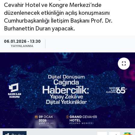
Cevahir Hotel ve Kongre Merkezi’nde
Güncel
düzenlenecek etkinliğin açılış konuşmasını
Cumhurbaşkanlığı İletişim Başkanı Prof. Dr.
Kültür & Sanat
Burhanettin Duran yapacak.
Magazin
06.01.2026 - 13:30
YAYINLANMA
Resmi İlan
Sağlık & Yaşam
Siyaset
Spor