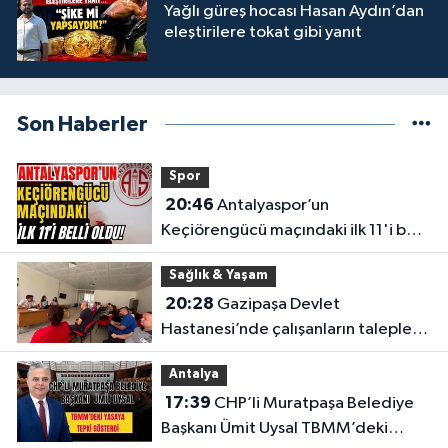
Yağlı güreş hocası Hasan Aydın’dan
eleştirilere tokat gibi yanıt
Son Haberler
Spor
20:46
Antalyaspor’un
Keçiörengücü maçındaki ilk 11'i belli
oldu!
Sağlık & Yaşam
20:28
Gazipaşa Devlet
Hastanesi’nde çalışanların talepleri
masaya yatırıldı
Antalya
17:39
CHP’li Muratpaşa Belediye
Başkanı Ümit Uysal TBMM’deki