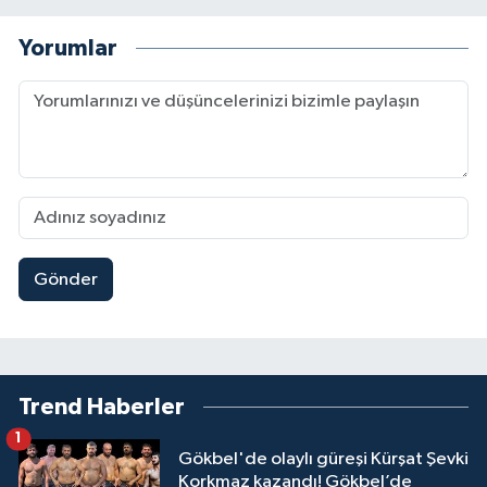
Yorumlar
Gönder
Trend Haberler
1
Gökbel'de olaylı güreşi Kürşat Şevki
Korkmaz kazandı! Gökbel’de