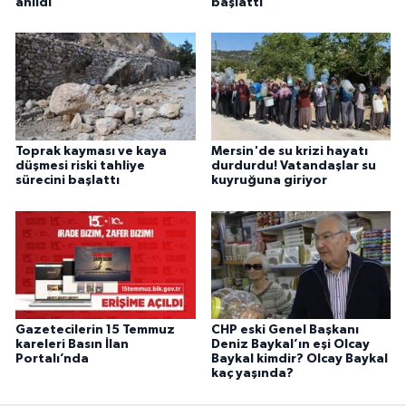
anıldı
başlattı
Toprak kayması ve kaya
Mersin'de su krizi hayatı
düşmesi riski tahliye
durdurdu! Vatandaşlar su
sürecini başlattı
kuyruğuna giriyor
Gazetecilerin 15 Temmuz
CHP eski Genel Başkanı
kareleri Basın İlan
Deniz Baykal’ın eşi Olcay
Portalı’nda
Baykal kimdir? Olcay Baykal
kaç yaşında?