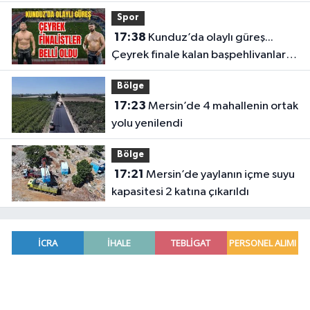
yasaya tepki gösterdi
Spor
17:38
Kunduz’da olaylı güreş...
Çeyrek finale kalan başpehlivanlar
belli oldu
Bölge
17:23
Mersin’de 4 mahallenin ortak
yolu yenilendi
Bölge
17:21
Mersin’de yaylanın içme suyu
kapasitesi 2 katına çıkarıldı