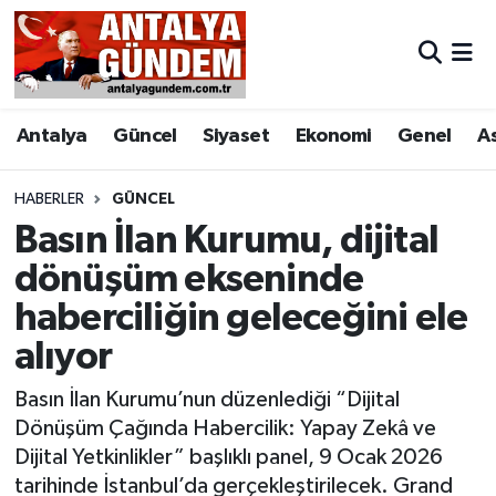
Antalya
Antalya Nöbetçi Eczaneler
Antalya
Güncel
Siyaset
Ekonomi
Genel
A
Asayiş
Antalya Hava Durumu
Bilim & Teknoloji
Antalya Namaz Vakitleri
HABERLER
GÜNCEL
Basın İlan Kurumu, dijital
Bölge
Antalya Trafik Yoğunluk Haritası
dönüşüm ekseninde
haberciliğin geleceğini ele
EĞİTİM
Süper Lig Puan Durumu ve Fikstür
alıyor
Ekonomi
Tüm Manşetler
Basın İlan Kurumu’nun düzenlediği “Dijital
Genel
Son Dakika Haberleri
Dönüşüm Çağında Habercilik: Yapay Zekâ ve
Dijital Yetkinlikler” başlıklı panel, 9 Ocak 2026
Görüntülü Haber
Haber Arşivi
tarihinde İstanbul’da gerçekleştirilecek. Grand