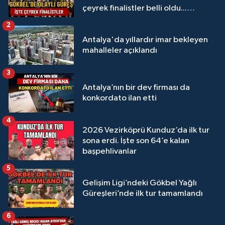
çeyrek finalistler belli oldu...
Megastar Ali Gürbüz elendi!
2
Antalya'da yıllardır imar bekleyen
mahalleler açıklandı
3
Antalya’nın bir dev firması da
konkordato ilan etti
4
2026 Vezirköprü Kunduz’da ilk tur
sona erdi. İşte son 64’e kalan
başpehlivanlar
5
Gelişim Ligi’ndeki Gökbel Yağlı
Güreşleri’nde ilk tur tamamlandı
6