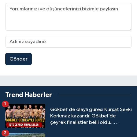
Gönder
Trend Haberler
1
Gökbel'de olaylı güreşi Kürşat Şevki
Korkmaz kazandı! Gökbel’de
çeyrek finalistler belli oldu...
Megastar Ali Gürbüz elendi!
2