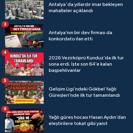
Antalya'da yıllardır imar bekleyen
mahalleler açıklandı
3
Antalya’nın bir dev firması da
konkordato ilan etti
4
2026 Vezirköprü Kunduz’da ilk tur
sona erdi. İşte son 64’e kalan
başpehlivanlar
5
Gelişim Ligi’ndeki Gökbel Yağlı
Güreşleri’nde ilk tur tamamlandı
6
Yağlı güreş hocası Hasan Aydın’dan
eleştirilere tokat gibi yanıt