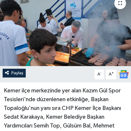
Güncel
Kültür & Sanat
Magazin
Resmi İlan
Sağlık & Yaşam
Paylaş
-
+
A
A
Siyaset
Kemer ilçe merkezinde yer alan Kazım Gül Spor
Tesisleri'nde düzenlenen etkinliğe, Başkan
Spor
Topaloğlu'nun yanı sıra CHP Kemer İlçe Başkanı
Sedat Karakaya, Kemer Belediye Başkan
Yardımcıları Semih Top, Gülsüm Bal, Mehmet