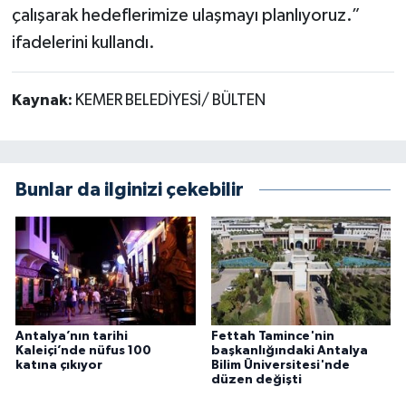
çalışarak hedeflerimize ulaşmayı planlıyoruz.”
ifadelerini kullandı.
Kaynak:
KEMER BELEDİYESİ/ BÜLTEN
Bunlar da ilginizi çekebilir
Antalya’nın tarihi
Fettah Tamince'nin
Kaleiçi’nde nüfus 100
başkanlığındaki Antalya
katına çıkıyor
Bilim Üniversitesi'nde
düzen değişti