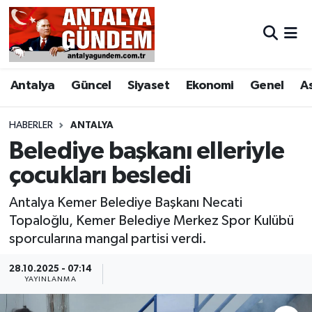
Antalya
Antalya Nöbetçi Eczaneler
Antalya
Güncel
Siyaset
Ekonomi
Genel
A
Asayiş
Antalya Hava Durumu
Bilim & Teknoloji
Antalya Namaz Vakitleri
HABERLER
ANTALYA
Belediye başkanı elleriyle
Bölge
Antalya Trafik Yoğunluk Haritası
çocukları besledi
EĞİTİM
Süper Lig Puan Durumu ve Fikstür
Antalya Kemer Belediye Başkanı Necati
Topaloğlu, Kemer Belediye Merkez Spor Kulübü
Ekonomi
Tüm Manşetler
sporcularına mangal partisi verdi.
Genel
Son Dakika Haberleri
28.10.2025 - 07:14
YAYINLANMA
Görüntülü Haber
Haber Arşivi