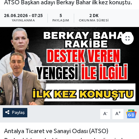
ATSO Başkan adayı Berkay Bahar ilk kez konuştu.
Güncel
26.06.2026 - 07:25
5
2 DK
YAYINLANMA
PAYLAŞIM
OKUNMA SÜRESI
Kültür & Sanat
Magazin
Resmi İlan
Sağlık & Yaşam
Siyaset
Spor
Paylaş
-
+
A
A
Antalya Ticaret ve Sanayi Odası (ATSO)