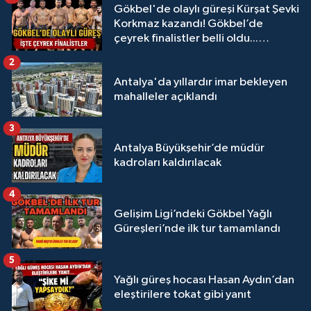
Gökbel'de olaylı güreşi Kürşat Şevki
Korkmaz kazandı! Gökbel’de
çeyrek finalistler belli oldu...
Megastar Ali Gürbüz elendi!
2
Antalya'da yıllardır imar bekleyen
mahalleler açıklandı
3
Antalya Büyükşehir’de müdür
kadroları kaldırılacak
4
Gelişim Ligi’ndeki Gökbel Yağlı
Güreşleri’nde ilk tur tamamlandı
5
Yağlı güreş hocası Hasan Aydın’dan
eleştirilere tokat gibi yanıt