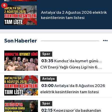
6
Antalya’da 2 Ağustos 2026 elektrik
kesintilerinin tam listesi
Son Haberler
Spor
03:35
Kunduz’da kıymet günü…
CW Enerji Yağlı Güreş Ligi’nin 6.
Etabı öncesi nefesler tutuldu
Antalya
03:00
Antalya’da 8 Ağustos 2026
elektrik kesintilerinin tam listesi
Spor
02:15
Kepezspor’da başkandan