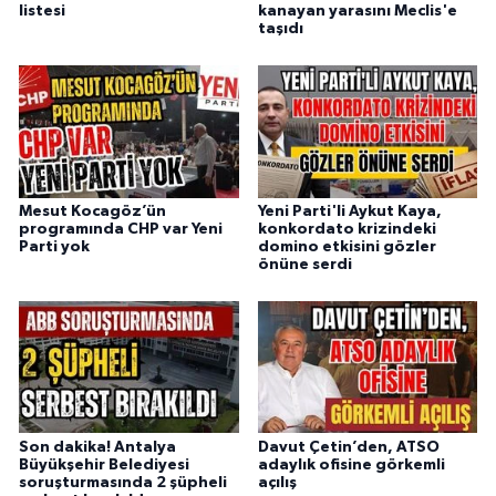
listesi
kanayan yarasını Meclis'e
taşıdı
Mesut Kocagöz’ün
Yeni Parti'li Aykut Kaya,
programında CHP var Yeni
konkordato krizindeki
Parti yok
domino etkisini gözler
önüne serdi
Son dakika! Antalya
Davut Çetin’den, ATSO
Büyükşehir Belediyesi
adaylık ofisine görkemli
soruşturmasında 2 şüpheli
açılış