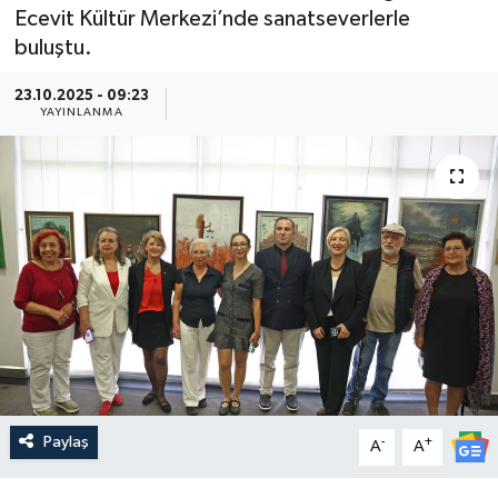
Ecevit Kültür Merkezi’nde sanatseverlerle
Güncel
buluştu.
Kültür & Sanat
23.10.2025 - 09:23
YAYINLANMA
Magazin
Resmi İlan
Sağlık & Yaşam
Siyaset
Spor
Paylaş
-
+
A
A