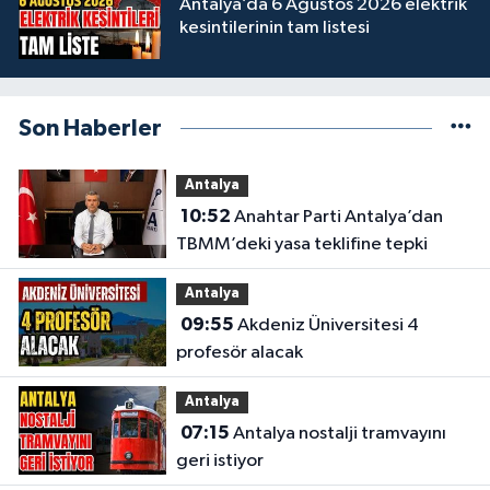
Antalya’da 6 Ağustos 2026 elektrik
kesintilerinin tam listesi
Son Haberler
Antalya
10:52
Anahtar Parti Antalya’dan
TBMM’deki yasa teklifine tepki
Antalya
09:55
Akdeniz Üniversitesi 4
profesör alacak
Antalya
07:15
Antalya nostalji tramvayını
geri istiyor