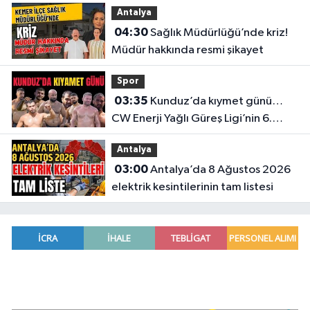
Antalya
04:30
Sağlık Müdürlüğü’nde kriz!
Müdür hakkında resmi şikayet
Spor
03:35
Kunduz’da kıymet günü…
CW Enerji Yağlı Güreş Ligi’nin 6.
Etabı öncesi nefesler tutuldu
Antalya
03:00
Antalya’da 8 Ağustos 2026
elektrik kesintilerinin tam listesi