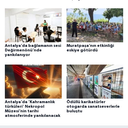
Antalya’da bağlamanın sesi
Muratpaşa’nın etkinliği
Değirmenönü’nde
eskiye götürdü
yankılanıyor
Antalya’da ‘Kahramanlık
Ödüllü karikatürler
türküleri’ Nekropol
otogarda sanatseverlerle
Müzesi’nin tarihi
buluştu
atmosferinde yankılanacak