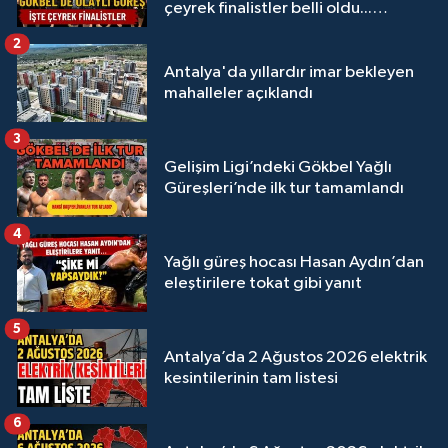
çeyrek finalistler belli oldu...
Megastar Ali Gürbüz elendi!
2
Antalya'da yıllardır imar bekleyen
mahalleler açıklandı
3
Gelişim Ligi’ndeki Gökbel Yağlı
Güreşleri’nde ilk tur tamamlandı
4
Yağlı güreş hocası Hasan Aydın’dan
eleştirilere tokat gibi yanıt
5
Antalya’da 2 Ağustos 2026 elektrik
kesintilerinin tam listesi
6