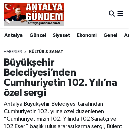
Antalya
Antalya Nöbetçi Eczaneler
Antalya
Güncel
Siyaset
Ekonomi
Genel
A
Asayiş
Antalya Hava Durumu
Bilim & Teknoloji
Antalya Namaz Vakitleri
HABERLER
KÜLTÜR & SANAT
Büyükşehir
Bölge
Antalya Trafik Yoğunluk Haritası
Belediyesi’nden
Cumhuriyetin 102. Yılı’na
EĞİTİM
Süper Lig Puan Durumu ve Fikstür
özel sergi
Ekonomi
Tüm Manşetler
Antalya Büyükşehir Belediyesi tarafından
Genel
Son Dakika Haberleri
Cumhuriyetin 102. yılına özel düzenlenen
“Cumhuriyetimizin 102. Yılında 102 Sanatçı ve
Görüntülü Haber
Haber Arşivi
102 Eser” başlıklı uluslararası karma sergi, Bülent