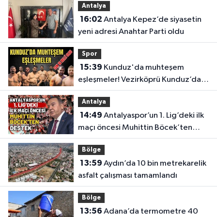
Antalya
16:02
Antalya Kepez’de siyasetin
yeni adresi Anahtar Parti oldu
Spor
15:39
Kunduz'da muhteşem
eşleşmeler! Vezirköprü Kunduz’da
nefesler tutuldu, son 16 belli oldu
Antalya
14:49
Antalyaspor’un 1. Lig’deki ilk
maçı öncesi Muhittin Böcek’ten
destek
Bölge
13:59
Aydın’da 10 bin metrekarelik
asfalt çalışması tamamlandı
Bölge
13:56
Adana’da termometre 40