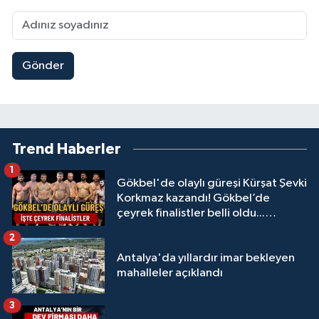
Gönder
Trend Haberler
1
Gökbel'de olaylı güreşi Kürşat Şevki
Korkmaz kazandı! Gökbel’de
çeyrek finalistler belli oldu...
Megastar Ali Gürbüz elendi!
2
Antalya'da yıllardır imar bekleyen
mahalleler açıklandı
3