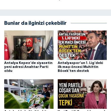
Bunlar da ilginizi çekebilir
Antalya Kepez’de siyasetin
Antalyaspor’un 1. Lig’deki
yeni adresi Anahtar Parti
ilk maçı öncesi Muhittin
oldu
Böcek’ten destek