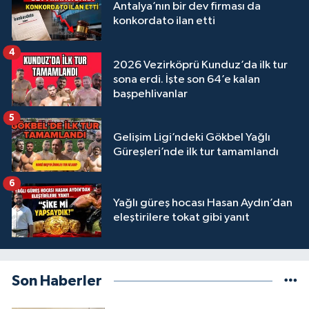
Antalya’nın bir dev firması da
konkordato ilan etti
4
2026 Vezirköprü Kunduz’da ilk tur
sona erdi. İşte son 64’e kalan
başpehlivanlar
5
Gelişim Ligi’ndeki Gökbel Yağlı
Güreşleri’nde ilk tur tamamlandı
6
Yağlı güreş hocası Hasan Aydın’dan
eleştirilere tokat gibi yanıt
Son Haberler