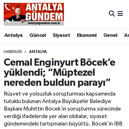
Antalya
Antalya Nöbetçi Eczaneler
Antalya
Güncel
Siyaset
Ekonomi
Genel
A
Asayiş
Antalya Hava Durumu
Bilim & Teknoloji
Antalya Namaz Vakitleri
HABERLER
ANTALYA
Cemal Enginyurt Böcek’e
Bölge
Antalya Trafik Yoğunluk Haritası
yüklendi; “Müptezel
nereden buldun parayı”
EĞİTİM
Süper Lig Puan Durumu ve Fikstür
Rüşvet ve yolsuzluk soruşturması kapsamında
Ekonomi
Tüm Manşetler
tutuklu bulunan Antalya Büyükşehir Belediye
Başkanı Muhittin Böcek'in soruşturma sürecinde
Genel
Son Dakika Haberleri
verdiği ifadelerde yer alan iddialar, siyaset
gündemindeki tartışmaları büyüttü. Böcek’in İBB
Görüntülü Haber
Haber Arşivi