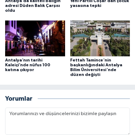
Antalya’da kaliteli balığın
Yeni Partili Coşar’dan çocuk
adresi Düden Balık Çarşısı
yasasına tepki
oldu
Antalya’nın tarihi
Fettah Tamince'nin
Kaleiçi’nde nüfus 100
başkanlığındaki Antalya
katına çıkıyor
Bilim Üniversitesi'nde
düzen değişti
Yorumlar