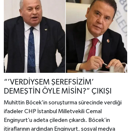
“’VERDİYSEM ŞEREFSİZİM’
DEMEŞTİN ÖYLE MİSİN?” ÇIKIŞI
Muhittin Böcek'in soruşturma sürecinde verdiği
ifadeler CHP İstanbul Milletvekili Cemal
Enginyurt’u adeta çileden çıkardı. Böcek’in
itiraflarının ardından Enginyurt, sosyal medya