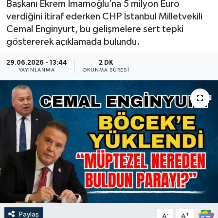
Başkanı Ekrem İmamoğlu’na 5 milyon Euro
verdiğini itiraf ederken CHP İstanbul Milletvekili
Güncel
Cemal Enginyurt, bu gelişmelere sert tepki
göstererek açıklamada bulundu.
Kültür & Sanat
29.06.2026 - 13:44
2 DK
Magazin
YAYINLANMA
OKUNMA SÜRESI
Resmi İlan
Sağlık & Yaşam
Siyaset
Spor
Paylaş
-
+
A
A