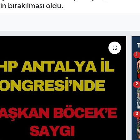
nin bırakılması oldu.
1
2
3