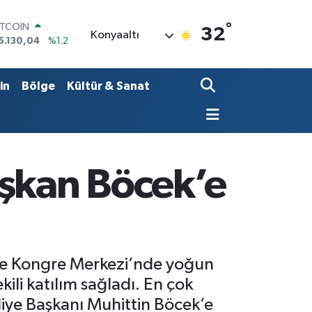
°
OLAR
32
Konyaaltı
7,7106
%0.17
URO
5,1652
%0.27
TERLİN
in
Bölge
Kültür & Sanat
4,4046
%0.35
RAM ALTIN
618.49
%2.12
İST100
3.773
%-19
ITCOIN
aşkan Böcek’e
5.130,04
%1.2
 ve Kongre Merkezi’nde yoğun
ili katılım sağladı. En çok
iye Başkanı Muhittin Böcek’e