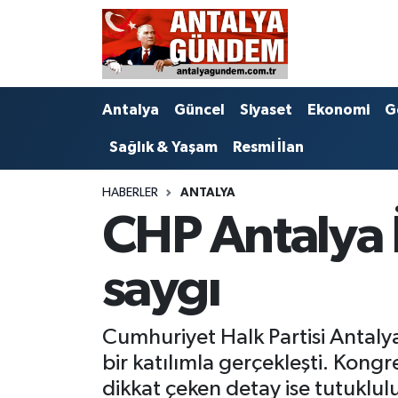
Antalya
Antalya Nöbetçi Eczaneler
Antalya
Güncel
Siyaset
Ekonomi
G
Asayiş
Antalya Hava Durumu
Sağlık & Yaşam
Resmi İlan
Bilim & Teknoloji
Antalya Namaz Vakitleri
HABERLER
ANTALYA
Bölge
Antalya Trafik Yoğunluk Haritası
CHP Antalya 
EĞİTİM
Süper Lig Puan Durumu ve Fikstür
saygı
Ekonomi
Tüm Manşetler
Cumhuriyet Halk Partisi Antal
Genel
Son Dakika Haberleri
bir katılımla gerçekleşti. Kongr
Görüntülü Haber
Haber Arşivi
dikkat çeken detay ise tutuklu