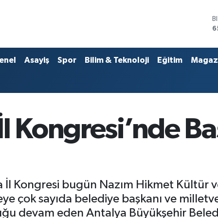
D
4
E
5
S
enel
Asayiş
Spor
Bilim & Teknoloji
Eğitim
Magaz
6
G
6
B
1
B
İl Kongresi’nde B
6
ya İl Kongresi bugün Nazım Hikmet Kültür
eye çok sayıda belediye başkanı ve milletvek
luğu devam eden Antalya Büyükşehir Beled