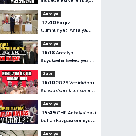
mücadelesi veren küçük
esnaf için Milletvekili
Antalya
Kaya'dan Meclis'te
17:40
Kırgız
çağrı
Cumhuriyeti Antalya
Başkonsolosu’ndan
Antalya
anlamlı ziyaret
16:18
Antalya
Büyükşehir Belediyesi
soruşturmasında yeni
Spor
gelişme
16:10
2026 Vezirköprü
Kunduz’da ilk tur sona
erdi. İşte son 64’e kalan
Antalya
başpehlivanlar
15:49
CHP Antalya’daki
butlan kavgası emniyete
taşındı
Antalya