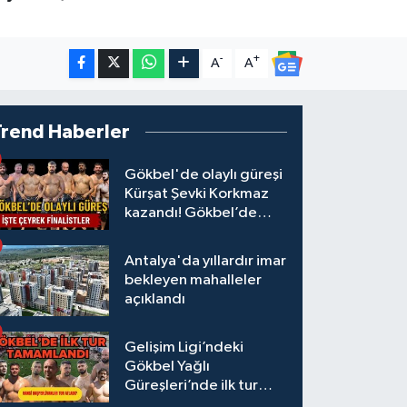
-
+
A
A
Trend Haberler
Gökbel'de olaylı güreşi
Kürşat Şevki Korkmaz
kazandı! Gökbel’de
çeyrek finalistler belli
oldu... Megastar Ali
Antalya'da yıllardır imar
Gürbüz elendi!
bekleyen mahalleler
açıklandı
Gelişim Ligi’ndeki
Gökbel Yağlı
Güreşleri’nde ilk tur
tamamlandı