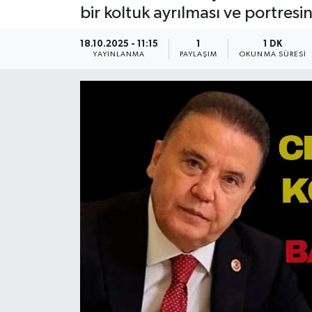
bir koltuk ayrılması ve portresi
Güncel
18.10.2025 - 11:15
1
1 DK
YAYINLANMA
PAYLAŞIM
OKUNMA SÜRESI
Kültür & Sanat
Magazin
Resmi İlan
Sağlık & Yaşam
Siyaset
Spor