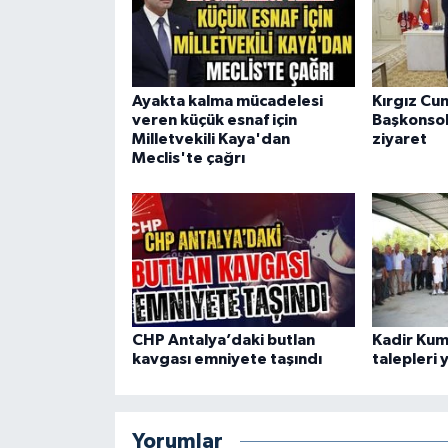
Ayakta kalma mücadelesi
Kırgız Cu
veren küçük esnaf için
Başkonsol
Milletvekili Kaya'dan
ziyaret
Meclis'te çağrı
CHP Antalya’daki butlan
Kadir Kum
kavgası emniyete taşındı
talepleri 
Yorumlar