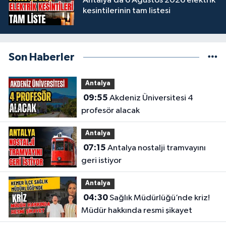
Antalya’da 6 Ağustos 2026 elektrik
kesintilerinin tam listesi
Son Haberler
Antalya
09:55
Akdeniz Üniversitesi 4
profesör alacak
Antalya
07:15
Antalya nostalji tramvayını
geri istiyor
Antalya
04:30
Sağlık Müdürlüğü’nde kriz!
Müdür hakkında resmi şikayet