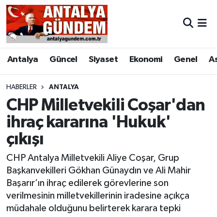
Antalya
Antalya Nöbetçi Eczaneler
Antalya
Güncel
Siyaset
Ekonomi
Genel
A
Asayiş
Antalya Hava Durumu
Bilim & Teknoloji
Antalya Namaz Vakitleri
HABERLER
ANTALYA
CHP Milletvekili Coşar'dan
Bölge
Antalya Trafik Yoğunluk Haritası
ihraç kararına 'Hukuk'
çıkışı
EĞİTİM
Süper Lig Puan Durumu ve Fikstür
CHP Antalya Milletvekili Aliye Coşar, Grup
Ekonomi
Tüm Manşetler
Başkanvekilleri Gökhan Günaydın ve Ali Mahir
Başarır’ın ihraç edilerek görevlerine son
Genel
Son Dakika Haberleri
verilmesinin milletvekillerinin iradesine açıkça
müdahale olduğunu belirterek karara tepki
Görüntülü Haber
Haber Arşivi