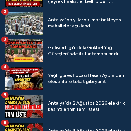
çeyrek finalistler belli oldu...
Megastar Ali Gürbüz elendi!
2
Antalya'da yıllardır imar bekleyen
mahalleler açıklandı
3
Gelişim Ligi’ndeki Gökbel Yağlı
Güreşleri’nde ilk tur tamamlandı
4
Yağlı güreş hocası Hasan Aydın’dan
eleştirilere tokat gibi yanıt
5
Antalya’da 2 Ağustos 2026 elektrik
kesintilerinin tam listesi
6