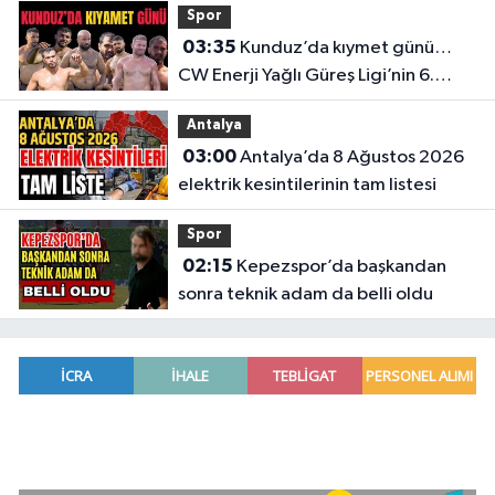
Spor
03:35
Kunduz’da kıymet günü…
CW Enerji Yağlı Güreş Ligi’nin 6.
Etabı öncesi nefesler tutuldu
Antalya
03:00
Antalya’da 8 Ağustos 2026
elektrik kesintilerinin tam listesi
Spor
02:15
Kepezspor’da başkandan
sonra teknik adam da belli oldu