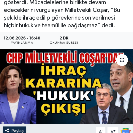
gösterdi. Mücadelelerine birlikte devam
edeceklerini vurgulayan Milletvekili Coşar, “Bu
Güncel
şekilde ihraç edilip görevlerine son verilmesi
hiçbir hukuk ve teamül ile bağdaşmaz” dedi.
Kültür & Sanat
12.06.2026 - 16:40
2 DK
Magazin
YAYINLANMA
OKUNMA SÜRESI
Resmi İlan
Sağlık & Yaşam
Siyaset
Spor
Paylaş
-
+
A
A