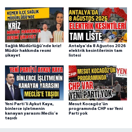
Sağlık Müdürlüğü’nde kriz!
Antalya’da 8 Ağustos 2026
Müdür hakkında resmi
elektrik kesintilerinin tam
şikayet
listesi
Yeni Parti'li Aykut Kaya,
Mesut Kocagöz’ün
binlerce işletmenin
programında CHP var Yeni
kanayan yarasını Meclis'e
Parti yok
taşıdı