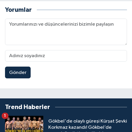
Yorumlar
Gönder
Trend Haberler
1
Gökbel'de olaylı güreşi Kürşat Şevki
Korkmaz kazandı! Gökbel’de