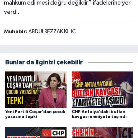
mahkum edilmesi doğru değildir” ifadelerine yer
verdi.
Muhabir:
ABDULREZZAK KILIÇ
Bunlar da ilginizi çekebilir
Yeni Partili Coşar’dan çocuk
CHP Antalya’daki butlan
yasasına tepki
kavgası emniyete taşındı