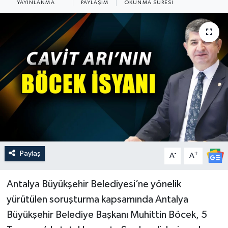
YAYINLANMA
PAYLAŞIM
OKUNMA SÜRESI
Güncel
Kültür & Sanat
Magazin
Resmi İlan
Sağlık & Yaşam
Siyaset
Paylaş
-
+
A
A
Spor
Antalya Büyükşehir Belediyesi’ne yönelik
yürütülen soruşturma kapsamında Antalya
Büyükşehir Belediye Başkanı Muhittin Böcek, 5