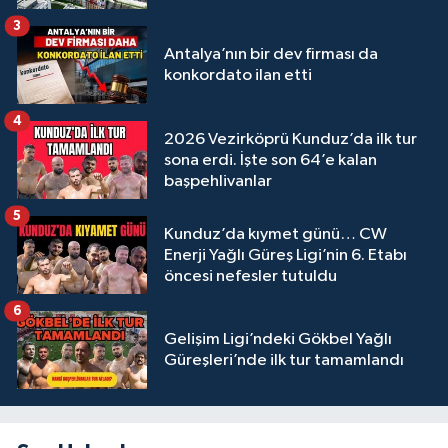
3
Antalya’nın bir dev firması da
konkordato ilan etti
4
2026 Vezirköprü Kunduz’da ilk tur
sona erdi. İşte son 64’e kalan
başpehlivanlar
5
Kunduz’da kıymet günü… CW
Enerji Yağlı Güreş Ligi’nin 6. Etabı
öncesi nefesler tutuldu
6
Gelişim Ligi’ndeki Gökbel Yağlı
Güreşleri’nde ilk tur tamamlandı