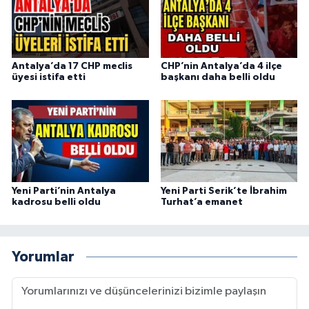
Antalya’da 17 CHP meclis
CHP’nin Antalya’da 4 ilçe
üyesi istifa etti
başkanı daha belli oldu
Yeni Parti’nin Antalya
Yeni Parti Serik’te İbrahim
kadrosu belli oldu
Turhat’a emanet
Yorumlar