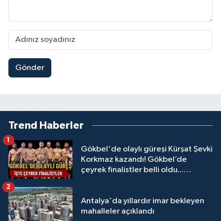
Gönder
Trend Haberler
1
Gökbel'de olaylı güreşi Kürşat Şevki
Korkmaz kazandı! Gökbel’de
çeyrek finalistler belli oldu...
Megastar Ali Gürbüz elendi!
2
Antalya'da yıllardır imar bekleyen
mahalleler açıklandı