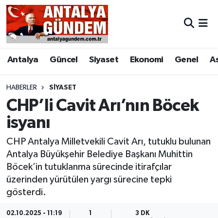
Antalya
Antalya Nöbetçi Eczaneler
Antalya
Güncel
Siyaset
Ekonomi
Genel
A
Asayiş
Antalya Hava Durumu
Bilim & Teknoloji
Antalya Namaz Vakitleri
HABERLER
SIYASET
CHP’li Cavit Arı’nın Böcek
Bölge
Antalya Trafik Yoğunluk Haritası
isyanı
EĞİTİM
Süper Lig Puan Durumu ve Fikstür
CHP Antalya Milletvekili Cavit Arı, tutuklu bulunan
Antalya Büyükşehir Belediye Başkanı Muhittin
Ekonomi
Tüm Manşetler
Böcek’in tutuklanma sürecinde itirafçılar
üzerinden yürütülen yargı sürecine tepki
Genel
Son Dakika Haberleri
gösterdi.
Görüntülü Haber
Haber Arşivi
02.10.2025 - 11:19
1
3 DK