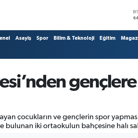
D
4
E
5
ST
enel
Asayiş
Spor
Bilim & Teknoloji
Eğitim
Magaz
64
G
6
Bİ
13
B
yesi’nden gençler
6
 yaşayan çocukların ve gençlerin spor yapm
e bulunan iki ortaokulun bahçesine halı sa