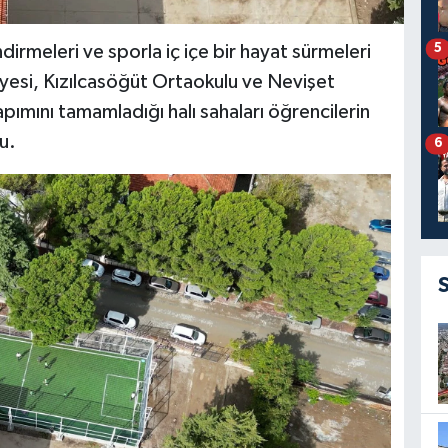
5
dirmeleri ve sporla iç içe bir hayat sürmeleri
diyesi, Kızılcasöğüt Ortaokulu ve Nevişet
mını tamamladığı halı sahaları öğrencilerin
u.
6