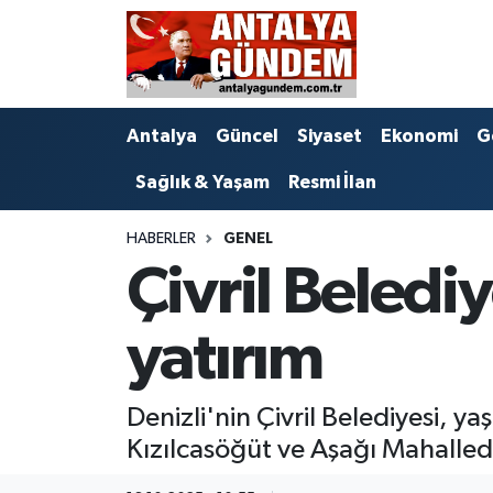
Antalya
Antalya Nöbetçi Eczaneler
Antalya
Güncel
Siyaset
Ekonomi
G
Asayiş
Antalya Hava Durumu
Sağlık & Yaşam
Resmi İlan
Bilim & Teknoloji
Antalya Namaz Vakitleri
HABERLER
GENEL
Bölge
Antalya Trafik Yoğunluk Haritası
Çivril Beledi
EĞİTİM
Süper Lig Puan Durumu ve Fikstür
yatırım
Ekonomi
Tüm Manşetler
Denizli'nin Çivril Belediyesi,
Genel
Son Dakika Haberleri
Kızılcasöğüt ve Aşağı Mahalled
Görüntülü Haber
Haber Arşivi