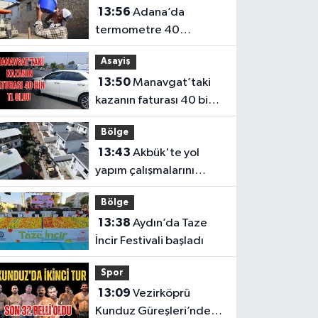
13:56
Adana’da
termometre 40
dereceyi gösterdi
Asayiş
13:50
Manavgat’taki
kazanın faturası 40 bin
TL oldu
Bölge
13:43
Akbük'te yol
yapım çalışmalarını
genişletildi
Bölge
13:38
Aydın’da Taze
İncir Festivali başladı
Spor
13:09
Vezirköprü
Kunduz Güreşleri’nde