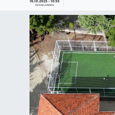
16.10.2025 - 10:55
YAYINLANMA
Güncel
Kültür & Sanat
Magazin
Resmi İlan
Sağlık & Yaşam
Siyaset
Spor