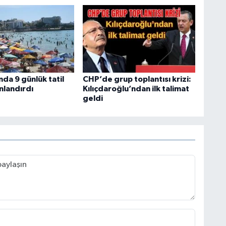
da 9 günlük tatil
CHP’de grup toplantısı krizi:
nlandırdı
Kılıçdaroğlu’ndan ilk talimat
geldi