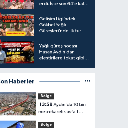
erdi. İşte son 64’e kalan
başpehlivanlar
Gelişim Ligi’ndeki
Gökbel Yağlı
Güreşleri’nde ilk tur
tamamlandı
Yağlı güreş hocası
Hasan Aydın’dan
eleştirilere tokat gibi
yanıt
Son Haberler
Bölge
13:59
Aydın’da 10 bin
metrekarelik asfalt
çalışması tamamlandı
Bölge