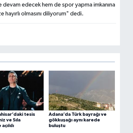
ine devam edecek hem de spor yapma imkanına
ze hayırlı olmasını diliyorum" dedi.
hisar’daki tesis
Adana’da Türk bayrağı ve
iz ve Sıla
gökkuşağı aynı karede
 açıldı
buluştu