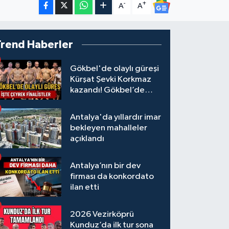
-
+
A
A
Trend Haberler
Gökbel'de olaylı güreşi
Kürşat Şevki Korkmaz
kazandı! Gökbel’de
çeyrek finalistler belli
oldu... Megastar Ali
Antalya'da yıllardır imar
Gürbüz elendi!
bekleyen mahalleler
açıklandı
Antalya’nın bir dev
firması da konkordato
ilan etti
2026 Vezirköprü
Kunduz’da ilk tur sona