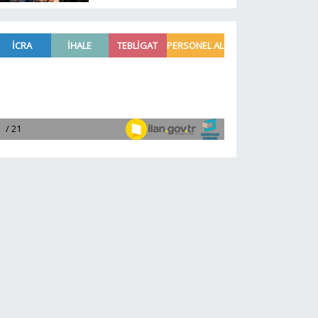
ikinci tur tamamlandı.
İşte tur atlayan 32
başpehlivan