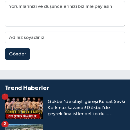
Gönder
Trend Haberler
1
Gökbel'de olaylı güreşi Kürşat Şevki
Korkmaz kazandı! Gökbel’de
çeyrek finalistler belli oldu...
Megastar Ali Gürbüz elendi!
2