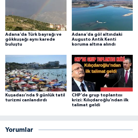
Adana’da Türk bayrağı ve
Adana’da göl altındaki
gökkuşağı aynı karede
Augusto Antik Kenti
buluştu
koruma altına alındı
Kuşadası’nda 9 günlük tatil
CHP’de grup toplantısı
turizmi canlandırdı
krizi: Kılıçdaroğlu’ndan ilk
talimat geldi
Yorumlar