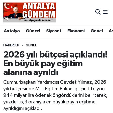
Antalya
Antalya Nöbetçi Eczaneler
Antalya
Güncel
Siyaset
Ekonomi
Genel
A
Asayiş
Antalya Hava Durumu
Bilim & Teknoloji
Antalya Namaz Vakitleri
HABERLER
GENEL
2026 yılı bütçesi açıklandı!
Bölge
Antalya Trafik Yoğunluk Haritası
En büyük pay eğitim
alanına ayrıldı
EĞİTİM
Süper Lig Puan Durumu ve Fikstür
Cumhurbaşkanı Yardımcısı Cevdet Yılmaz, 2026
Ekonomi
Tüm Manşetler
yılı bütçesinde Milli Eğitim Bakanlığı için 1 trilyon
944 milyar lira ödenek öngördüklerini belirterek,
Genel
Son Dakika Haberleri
yüzde 15,3 oranıyla en büyük payın eğitime
ayrıldığını açıkladı.
Görüntülü Haber
Haber Arşivi