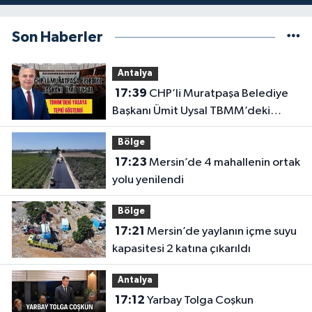
Son Haberler
Antalya
17:39
CHP’li Muratpaşa Belediye
Başkanı Ümit Uysal TBMM’deki
yasaya tepki gösterdi
Bölge
17:23
Mersin’de 4 mahallenin ortak
yolu yenilendi
Bölge
17:21
Mersin’de yaylanın içme suyu
kapasitesi 2 katına çıkarıldı
Antalya
17:12
Yarbay Tolga Coşkun