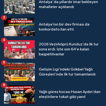
Antalya'da yıllardır imar bekleyen
mahalleler açıklandı
3
Antalya’nın bir dev firması da
konkordato ilan etti
4
2026 Vezirköprü Kunduz’da ilk tur
sona erdi. İşte son 64’e kalan
başpehlivanlar
5
Gelişim Ligi’ndeki Gökbel Yağlı
Güreşleri’nde ilk tur tamamlandı
6
Yağlı güreş hocası Hasan Aydın’dan
eleştirilere tokat gibi yanıt