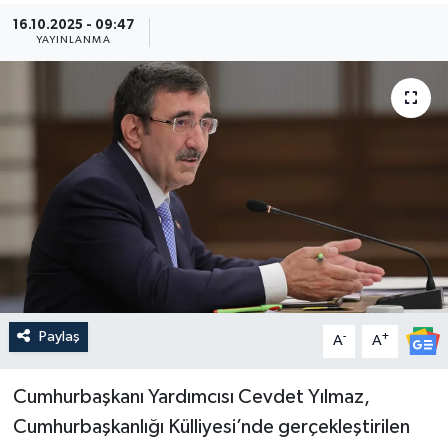
16.10.2025 - 09:47
Güncel
YAYINLANMA
Kültür & Sanat
Magazin
Resmi İlan
Sağlık & Yaşam
Siyaset
Paylaş
-
+
Spor
A
A
Cumhurbaşkanı Yardımcısı Cevdet Yılmaz,
Cumhurbaşkanlığı Külliyesi’nde gerçekleştirilen