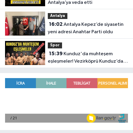
Antalya’ya veda etti
Antalya
16:02
Antalya Kepez’de siyasetin
yeni adresi Anahtar Parti oldu
Spor
15:39
Kunduz'da muhteşem
eşleşmeler! Vezirköprü Kunduz’da
nefesler tutuldu, son 16 belli oldu