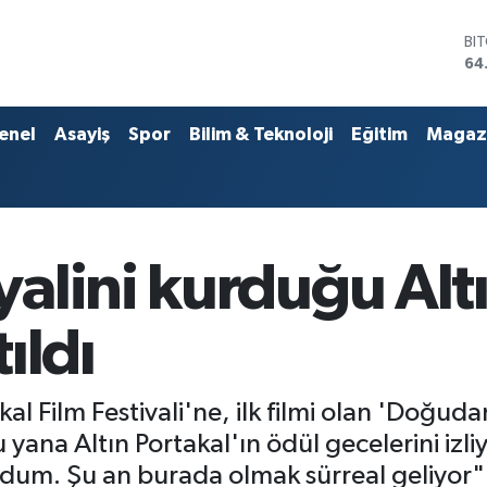
DO
47
EU
55
ST
enel
Asayiş
Spor
Bilim & Teknoloji
Eğitim
Magaz
64
GR
65
Bİ
13
BI
alini kurduğu Altı
64
tıldı
kal Film Festivali'ne, ilk filmi olan 'Doğuda
ana Altın Portakal'ın ödül gecelerini izl
rdum. Şu an burada olmak sürreal geliyor"