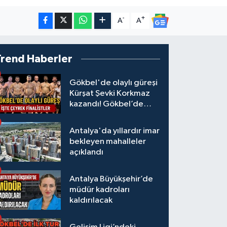
-
+
A
A
Trend Haberler
Gökbel'de olaylı güreşi
Kürşat Şevki Korkmaz
kazandı! Gökbel’de
çeyrek finalistler belli
oldu... Megastar Ali
Antalya'da yıllardır imar
Gürbüz elendi!
bekleyen mahalleler
açıklandı
Antalya Büyükşehir’de
müdür kadroları
kaldırılacak