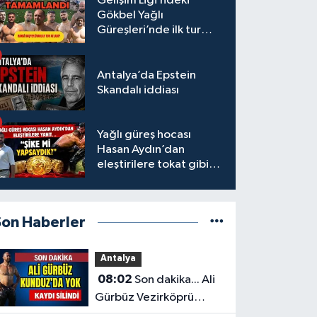
Gelişim Ligi’ndeki
Gökbel Yağlı
Güreşleri’nde ilk tur
tamamlandı
Antalya’da Epstein
Skandalı iddiası
Yağlı güreş hocası
Hasan Aydın’dan
eleştirilere tokat gibi
yanıt
Son Haberler
Antalya
08:02
Son dakika... Ali
Gürbüz Vezirköprü
Kunduz'da yok...