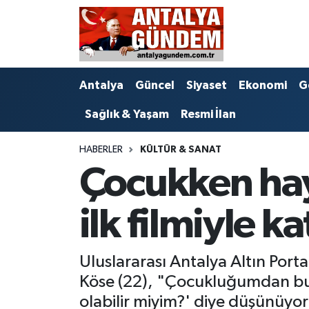
Antalya
Antalya Nöbetçi Eczaneler
Antalya
Güncel
Siyaset
Ekonomi
G
Asayiş
Antalya Hava Durumu
Sağlık & Yaşam
Resmi İlan
Bilim & Teknoloji
Antalya Namaz Vakitleri
HABERLER
KÜLTÜR & SANAT
Bölge
Antalya Trafik Yoğunluk Haritası
Çocukken hay
EĞİTİM
Süper Lig Puan Durumu ve Fikstür
ilk filmiyle ka
Ekonomi
Tüm Manşetler
Uluslararası Antalya Altın Porta
Genel
Son Dakika Haberleri
Köse (22), "Çocukluğumdan bu y
Görüntülü Haber
Haber Arşivi
olabilir miyim?' diye düşünüyo