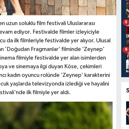
5
n uzun soluklu film festivali Uluslararası
evam ediyor. Festivalde filmler izleyiciyle
a ilk filmleriyle festivalde yer alıyor. Ulusal
lan 'Doğudan Fragmanlar' filminde 'Zeynep'
6
sinema filmiyle festivalde yer alan isimlerden
roya ve sinemaya ilgi duyan Köse, çekimleri
ı kadın oyuncu rolünde 'Zeynep' karakterini
çocuk yaşlarda televizyonda izlediği ve hayalini
ivali'nde ilk filmiyle yer aldı.