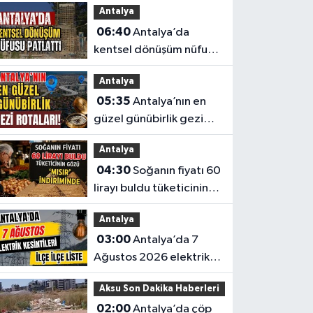
Antalya
Antalyalı başpehlivanın
06:40
Antalya’da
ismi sistemden silindi
kentsel dönüşüm nüfusu
patlattı
Antalya
05:35
Antalya’nın en
güzel günübirlik gezi
rotaları!
Antalya
04:30
Soğanın fiyatı 60
lirayı buldu tüketicinin
gözü ‘Mısır’ indiriminde
Antalya
03:00
Antalya’da 7
Ağustos 2026 elektrik
kesintilerinin tam listesi
Aksu Son Dakika Haberleri
02:00
Antalya’da çöp