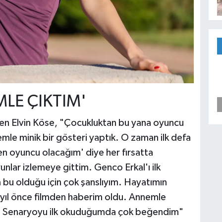
LE ÇIKTIM'
eyen Elvin Köse, "Çocukluktan bu yana oyuncu
le minik bir gösteri yaptık. O zaman ilk defa
n oyuncu olacağım' diye her fırsatta
nlar izlemeye gittim. Genco Erkal'ı ilk
 bu olduğu için çok şanslıyım. Hayatımın
yıl önce filmden haberim oldu. Annemle
m. Senaryoyu ilk okuduğumda çok beğendim"