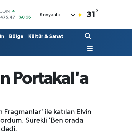
°
LAR
31
Konyaaltı
,5971
%0.05
RO
,1336
%0.18
ERLİN
in
Bölge
Kültür & Sanat
,2534
%0.22
AM ALTIN
27.85
%0.54
ST100
.703
%0
TCOIN
n Portakal'a
.475,47
%0.66
n Fragmanlar' ile katılan Elvin
iyordum. Sürekli 'Ben orada
 dedi.