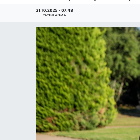
Güncel
31.10.2025 - 07:48
YAYINLANMA
Kültür & Sanat
Magazin
Resmi İlan
Sağlık & Yaşam
Siyaset
Spor