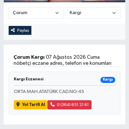
Güncel
Kültür & Sanat
Paylaş
Magazin
Resmi İlan
Çorum
Kargı
07 Ağustos 2026 Cuma
nöbetçi eczane adres, telefon ve konumları
Sağlık & Yaşam
Kargı Eczanesi
Kargı
Siyaset
ORTA MAH.ATATÜRK CAD.NO:45
Spor
Yol Tarifi Al
0 (364) 651 21 81