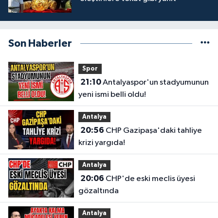
Son Haberler
Spor
21:10
Antalyaspor'un stadyumunun
yeni ismi belli oldu!
Antalya
20:56
CHP Gazipaşa'daki tahliye
krizi yargıda!
Antalya
20:06
CHP'de eski meclis üyesi
gözaltında
Antalya