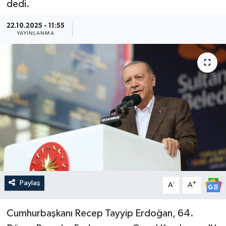
dedi.
Güncel
22.10.2025 - 11:55
YAYINLANMA
Kültür & Sanat
Magazin
Resmi İlan
Sağlık & Yaşam
Siyaset
Spor
Paylaş
-
+
A
A
Cumhurbaşkanı Recep Tayyip Erdoğan, 64.