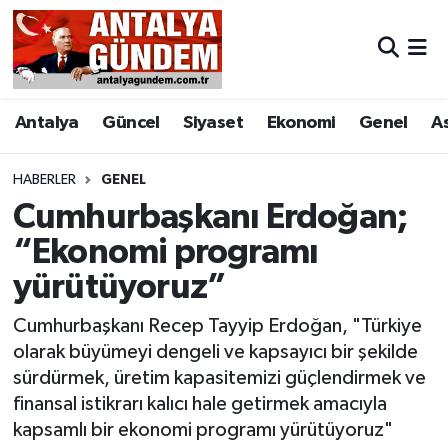
Antalya
Antalya Nöbetçi Eczaneler
Antalya
Güncel
Siyaset
Ekonomi
Genel
A
Asayiş
Antalya Hava Durumu
Bilim & Teknoloji
Antalya Namaz Vakitleri
HABERLER
GENEL
Cumhurbaşkanı Erdoğan;
Bölge
Antalya Trafik Yoğunluk Haritası
“Ekonomi programı
yürütüyoruz”
EĞİTİM
Süper Lig Puan Durumu ve Fikstür
Cumhurbaşkanı Recep Tayyip Erdoğan, "Türkiye
Ekonomi
Tüm Manşetler
olarak büyümeyi dengeli ve kapsayıcı bir şekilde
sürdürmek, üretim kapasitemizi güçlendirmek ve
Genel
Son Dakika Haberleri
finansal istikrarı kalıcı hale getirmek amacıyla
kapsamlı bir ekonomi programı yürütüyoruz"
Görüntülü Haber
Haber Arşivi