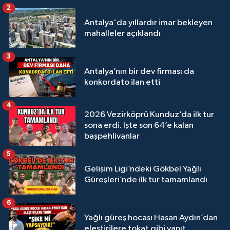
Megastar Ali Gürbüz elendi!
2
Antalya'da yıllardır imar bekleyen
mahalleler açıklandı
3
Antalya’nın bir dev firması da
konkordato ilan etti
4
2026 Vezirköprü Kunduz’da ilk tur
sona erdi. İşte son 64’e kalan
başpehlivanlar
5
Gelişim Ligi’ndeki Gökbel Yağlı
Güreşleri’nde ilk tur tamamlandı
6
Yağlı güreş hocası Hasan Aydın’dan
eleştirilere tokat gibi yanıt