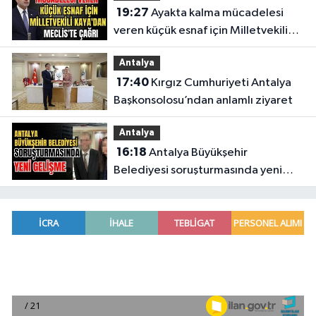
19:27
Ayakta kalma mücadelesi
veren küçük esnaf için Milletvekili
Kaya'dan Meclis'te çağrı
Antalya
17:40
Kırgız Cumhuriyeti Antalya
Başkonsolosu’ndan anlamlı ziyaret
Antalya
16:18
Antalya Büyükşehir
Belediyesi soruşturmasında yeni
gelişme