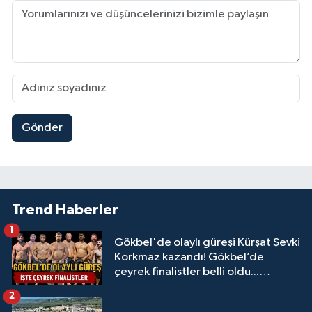
Gönder
Trend Haberler
1
Gökbel'de olaylı güreşi Kürşat Şevki
Korkmaz kazandı! Gökbel’de
çeyrek finalistler belli oldu...
Megastar Ali Gürbüz elendi!
2