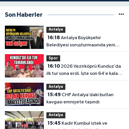
Son Haberler
Antalya
16:18
Antalya Büyükşehir
Belediyesi soruşturmasında yeni
gelişme
Spor
16:10
2026 Vezirköprü Kunduz’da
ilk tur sona erdi. İşte son 64’e kalan
başpehlivanlar
Antalya
15:49
CHP Antalya’daki butlan
kavgası emniyete taşındı
Antalya
15:45
Kadir Kumbul istek ve