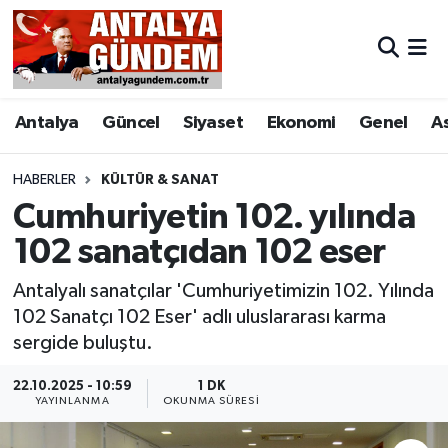
Antalya
Antalya Nöbetçi Eczaneler
Antalya
Güncel
Siyaset
Ekonomi
Genel
A
Asayiş
Antalya Hava Durumu
Bilim & Teknoloji
Antalya Namaz Vakitleri
HABERLER
KÜLTÜR & SANAT
Cumhuriyetin 102. yılında
Bölge
Antalya Trafik Yoğunluk Haritası
102 sanatçıdan 102 eser
EĞİTİM
Süper Lig Puan Durumu ve Fikstür
Antalyalı sanatçılar 'Cumhuriyetimizin 102. Yılında
102 Sanatçı 102 Eser' adlı uluslararası karma
Ekonomi
Tüm Manşetler
sergide buluştu.
Genel
Son Dakika Haberleri
22.10.2025 - 10:59
1 DK
YAYINLANMA
OKUNMA SÜRESI
Görüntülü Haber
Haber Arşivi