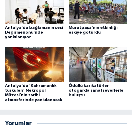
Antalya’da bağlamanın sesi
Muratpaşa’nın etkinliği
Değirmenönü’nde
eskiye götürdü
yankılanıyor
Antalya’da ‘Kahramanlık
Ödüllü karikatürler
türküleri’ Nekropol
otogarda sanatseverlerle
Müzesi’nin tarihi
buluştu
atmosferinde yankılanacak
Yorumlar