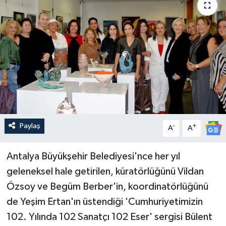
Güncel
Kültür & Sanat
Magazin
Resmi İlan
Sağlık & Yaşam
Paylaş
-
+
A
A
Siyaset
Antalya Büyükşehir Belediyesi'nce her yıl
geleneksel hale getirilen, küratörlüğünü Vildan
Spor
Özsoy ve Begüm Berber'in, koordinatörlüğünü
de Yeşim Ertan'ın üstendiği 'Cumhuriyetimizin
102. Yılında 102 Sanatçı 102 Eser' sergisi Bülent