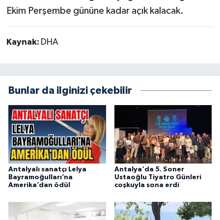
Ekim Perşembe gününe kadar açık kalacak.
Kaynak:
DHA
Bunlar da ilginizi çekebilir
Antalyalı sanatçı Lelya
Antalya'da 5. Soner
Bayramoğulları’na
Ustaoğlu Tiyatro Günleri
Amerika’dan ödül
coşkuyla sona erdi