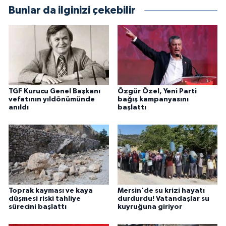
Bunlar da ilginizi çekebilir
TGF Kurucu Genel Başkanı
Özgür Özel, Yeni Parti
vefatının yıldönümünde
bağış kampanyasını
anıldı
başlattı
Toprak kayması ve kaya
Mersin'de su krizi hayatı
düşmesi riski tahliye
durdurdu! Vatandaşlar su
sürecini başlattı
kuyruğuna giriyor