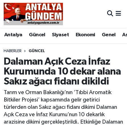
Antalya
Antalya Nöbetçi Eczaneler
Antalya
Güncel
Siyaset
Ekonomi
Genel
A
Asayiş
Antalya Hava Durumu
Bilim & Teknoloji
Antalya Namaz Vakitleri
HABERLER
GÜNCEL
Dalaman Açık Ceza İnfaz
Bölge
Antalya Trafik Yoğunluk Haritası
Kurumunda 10 dekar alana
Sakız ağacı fidanı dikildi
EĞİTİM
Süper Lig Puan Durumu ve Fikstür
Tarım ve Orman Bakanlığı’nın ‘Tıbbi Aromatik
Ekonomi
Tüm Manşetler
Bitkiler Projesi’ kapsamında gelir getirici
türlerden olan Sakız ağacı fidanı dikimi Dalaman
Genel
Son Dakika Haberleri
Açık Ceza ve İnfaz Kurumu’nun 10 dekarlık
arazisine dikimi gerçekleştirildi. Etkinliğe Dalaman
Görüntülü Haber
Haber Arşivi