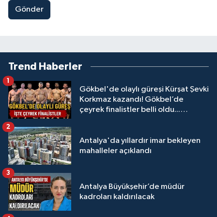
Gönder
Trend Haberler
1
Gökbel'de olaylı güreşi Kürşat Şevki
Korkmaz kazandı! Gökbel’de
çeyrek finalistler belli oldu...
Megastar Ali Gürbüz elendi!
2
Antalya'da yıllardır imar bekleyen
mahalleler açıklandı
3
Antalya Büyükşehir’de müdür
kadroları kaldırılacak