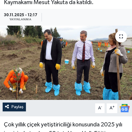
Kaymakamı Mesut Yakuta da katıldı.
Güncel
30.11.2025 - 12:17
YAYINLANMA
Kültür & Sanat
Magazin
Resmi İlan
Sağlık & Yaşam
Siyaset
Spor
Paylaş
-
+
A
A
Çok yıllık çiçek yetiştiriciliği konusunda 2025 yılı