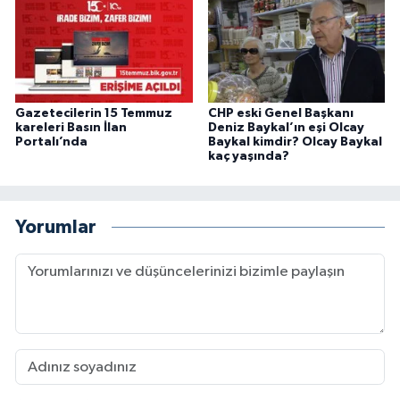
Gazetecilerin 15 Temmuz
CHP eski Genel Başkanı
kareleri Basın İlan
Deniz Baykal’ın eşi Olcay
Portalı’nda
Baykal kimdir? Olcay Baykal
kaç yaşında?
Yorumlar