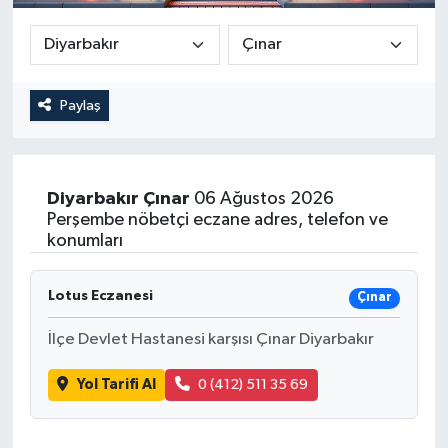
Güncel
Kültür & Sanat
Paylaş
Magazin
Resmi İlan
Diyarbakır
Çınar
06 Ağustos 2026
Perşembe nöbetçi eczane adres, telefon ve
Sağlık & Yaşam
konumları
Siyaset
Lotus Eczanesi
Çınar
İlçe Devlet Hastanesi karşısı Çınar Diyarbakır
Spor
Yol Tarifi Al
0 (412) 511 35 69