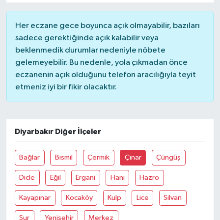
Her eczane gece boyunca açık olmayabilir, bazıları
sadece gerektiğinde açık kalabilir veya
beklenmedik durumlar nedeniyle nöbete
gelemeyebilir. Bu nedenle, yola çıkmadan önce
eczanenin açık olduğunu telefon aracılığıyla teyit
etmeniz iyi bir fikir olacaktır.
Diyarbakır Diğer İlçeler
Bağlar
Bismil
Çermik
Çınar
Çüngüş
Dicle
Eğil
Ergani
Hani
Hazro
Kayapınar
Kocaköy
Kulp
Lice
Silvan
Sur
Yenişehir
Merkez