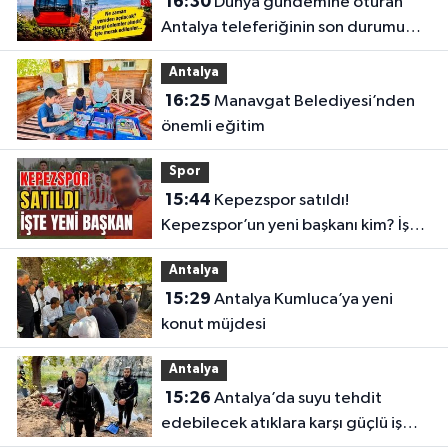
16:30
Dünya gündemine oturan
Antalya teleferiğinin son durumu
belli oldu
Antalya
16:25
Manavgat Belediyesi’nden
önemli eğitim
Spor
15:44
Kepezspor satıldı!
Kepezspor’un yeni başkanı kim? İşte
yeni başkan
Antalya
15:29
Antalya Kumluca’ya yeni
konut müjdesi
Antalya
15:26
Antalya’da suyu tehdit
edebilecek atıklara karşı güçlü iş