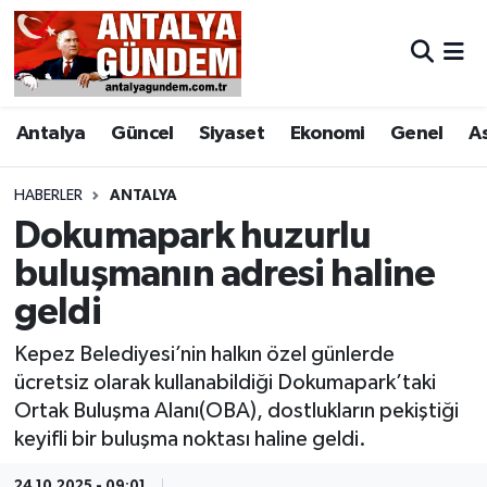
Antalya
Antalya Nöbetçi Eczaneler
Antalya
Güncel
Siyaset
Ekonomi
Genel
A
Asayiş
Antalya Hava Durumu
Bilim & Teknoloji
Antalya Namaz Vakitleri
HABERLER
ANTALYA
Dokumapark huzurlu
Bölge
Antalya Trafik Yoğunluk Haritası
buluşmanın adresi haline
geldi
EĞİTİM
Süper Lig Puan Durumu ve Fikstür
Kepez Belediyesi’nin halkın özel günlerde
Ekonomi
Tüm Manşetler
ücretsiz olarak kullanabildiği Dokumapark’taki
Ortak Buluşma Alanı(OBA), dostlukların pekiştiği
Genel
Son Dakika Haberleri
keyifli bir buluşma noktası haline geldi.
Görüntülü Haber
Haber Arşivi
24.10.2025 - 09:01