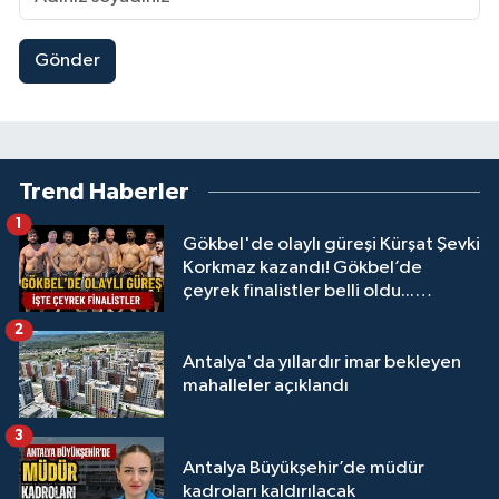
Gönder
Trend Haberler
1
Gökbel'de olaylı güreşi Kürşat Şevki
Korkmaz kazandı! Gökbel’de
çeyrek finalistler belli oldu...
Megastar Ali Gürbüz elendi!
2
Antalya'da yıllardır imar bekleyen
mahalleler açıklandı
3
Antalya Büyükşehir’de müdür
kadroları kaldırılacak