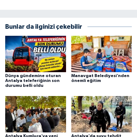
Bunlar da ilginizi çekebilir
Dünya gündemine oturan
Manavgat Belediyesi’nden
Antalya teleferiğinin son
önemli eğitim
durumu belli oldu
Antalya Kumluca’ya yeni
Antalya’da suyu tehdit