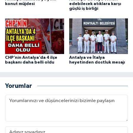
konut müjdesi
edebilecek atıklara karşı
güçlü iş birliği
CHP’nin Antalya’da 4 ilçe
Antalya ve İtalya
başkanı daha belli oldu
heyetinden dostluk mesajı
Yorumlar