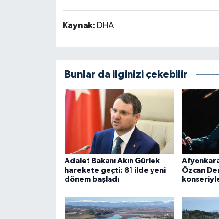
Kaynak:
DHA
Bunlar da ilginizi çekebilir
Adalet Bakanı Akın Gürlek
Afyonkara
harekete geçti: 81 ilde yeni
Özcan Den
dönem başladı
konseriyle