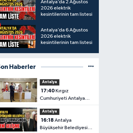
Antalya’da 2 Ağustos
2026 elektrik
kesintilerinin tam listesi
Antalya’da 6 Ağustos
2026 elektrik
kesintilerinin tam listesi
Son Haberler
Antalya
17:40
Kırgız
Cumhuriyeti Antalya
Başkonsolosu’ndan
Antalya
anlamlı ziyaret
16:18
Antalya
Büyükşehir Belediyesi