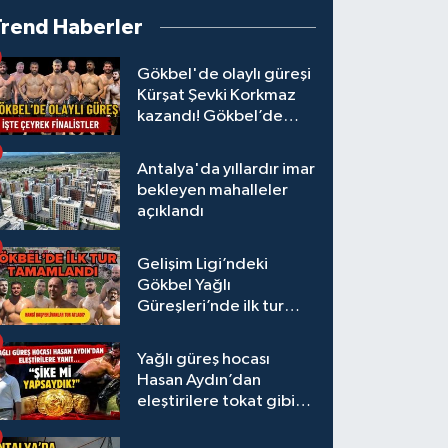
Trend Haberler
Gökbel'de olaylı güreşi
Kürşat Şevki Korkmaz
kazandı! Gökbel’de
çeyrek finalistler belli
oldu... Megastar Ali
Antalya'da yıllardır imar
Gürbüz elendi!
bekleyen mahalleler
açıklandı
Gelişim Ligi’ndeki
Gökbel Yağlı
Güreşleri’nde ilk tur
tamamlandı
Yağlı güreş hocası
Hasan Aydın’dan
eleştirilere tokat gibi
yanıt