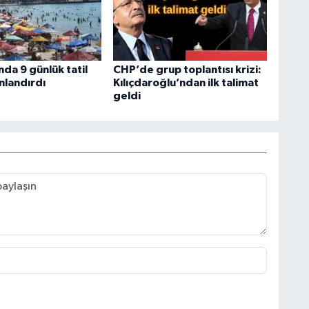
da 9 günlük tatil
CHP’de grup toplantısı krizi:
nlandırdı
Kılıçdaroğlu’ndan ilk talimat
geldi