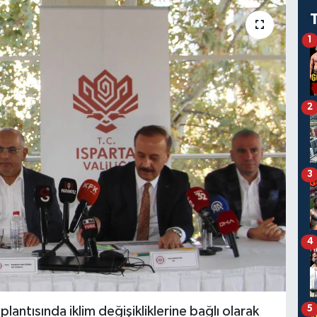
1
2
3
4
5
lantısında iklim değişikliklerine bağlı olarak