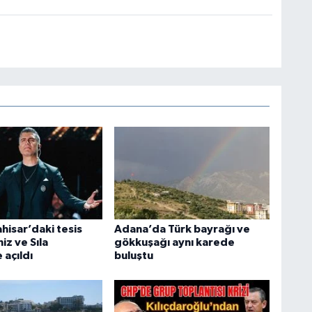
hisar’daki tesis
Adana’da Türk bayrağı ve
iz ve Sıla
gökkuşağı aynı karede
 açıldı
buluştu