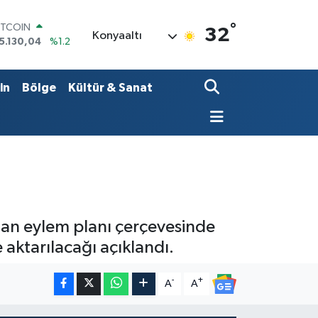
°
OLAR
32
Konyaaltı
7,7069
%0.17
URO
5,0265
%0.01
TERLİN
in
Bölge
Kültür & Sanat
4,1897
%0.02
RAM ALTIN
618.49
%2.12
İST100
3.887
%64
ITCOIN
5.130,04
%1.2
lan eylem planı çerçevesinde
aktarılacağı açıklandı.
-
+
A
A