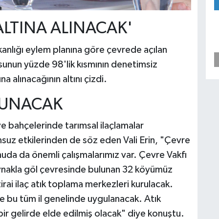
ALTINA ALINACAK'
kanlığı eylem planına göre çevrede açılan
usunun yüzde 98'lik kısmının denetimsiz
a alınacağının altını çizdi.
RUNACAK
 bahçelerinde tarımsal ilaçlamalar
msuz etkilerinden de söz eden Vali Erin, "Çevre
nuda da önemli çalışmalarımız var. Çevre Vakfı
kaynakla göl çevresinde bulunan 32 köyümüz
zirai ilaç atık toplama merkezleri kurulacak.
e bu tüm il genelinde uygulanacak. Atık
bir gelirde elde edilmiş olacak" diye konuştu.