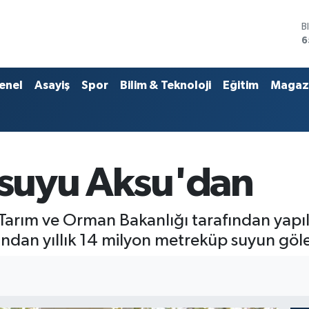
D
4
E
5
S
enel
Asayiş
Spor
Bilim & Teknoloji
Eğitim
Magaz
6
G
6
B
1
B
n suyu Aksu'dan
6
 Tarım ve Orman Bakanlığı tarafından yapı
dan yıllık 14 milyon metreküp suyun göle 