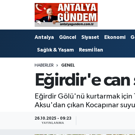
Antalya
Antalya Nöbetçi Eczaneler
Antalya
Güncel
Siyaset
Ekonomi
G
Asayiş
Antalya Hava Durumu
Sağlık & Yaşam
Resmi İlan
Bilim & Teknoloji
Antalya Namaz Vakitleri
HABERLER
GENEL
Bölge
Antalya Trafik Yoğunluk Haritası
Eğirdir'e ca
EĞİTİM
Süper Lig Puan Durumu ve Fikstür
Eğirdir Gölü'nü kurtarmak için
Ekonomi
Tüm Manşetler
Aksu'dan çıkan Kocapınar suyun
Genel
Son Dakika Haberleri
26.10.2025 - 09:23
YAYINLANMA
Görüntülü Haber
Haber Arşivi