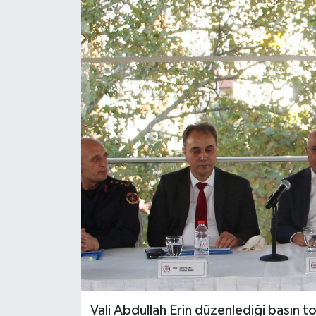
Güncel
Kültür & Sanat
Magazin
Resmi İlan
Sağlık & Yaşam
Siyaset
Spor
Vali Abdullah Erin düzenlediği basın top