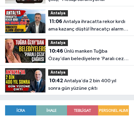
Antalya
11:06
Antalya ihracatta rekor kırdı
ama kazanç düştü! İhracatçı alarm
veriyor
Antalya
10:46
Ünlü manken Tuğba
Özay’dan belediyelere ‘Paralı ceza’
çağrısı
Antalya
10:42
Antalya’da 2 bin 400 yıl
sonra gün yüzüne çıktı