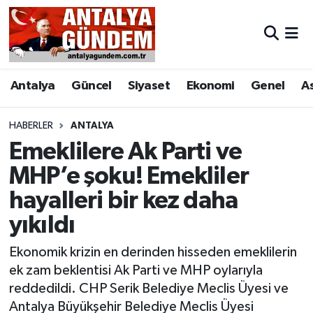
Antalya
Antalya Nöbetçi Eczaneler
Antalya
Güncel
Siyaset
Ekonomi
Genel
A
Asayiş
Antalya Hava Durumu
Bilim & Teknoloji
Antalya Namaz Vakitleri
HABERLER
ANTALYA
Emeklilere Ak Parti ve
Bölge
Antalya Trafik Yoğunluk Haritası
MHP’e şoku! Emekliler
hayalleri bir kez daha
EĞİTİM
Süper Lig Puan Durumu ve Fikstür
yıkıldı
Ekonomi
Tüm Manşetler
Ekonomik krizin en derinden hisseden emeklilerin
Genel
Son Dakika Haberleri
ek zam beklentisi Ak Parti ve MHP oylarıyla
reddedildi. CHP Serik Belediye Meclis Üyesi ve
Görüntülü Haber
Haber Arşivi
Antalya Büyükşehir Belediye Meclis Üyesi