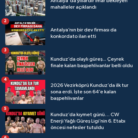
Antalya'da yıllardır imar bekleyen
mahalleler açıklandı
2
Antalya’nın bir dev firması da
konkordato ilan etti
3
Kunduz’da olaylı güreş... Çeyrek
finale kalan başpehlivanlar belli oldu
4
2026 Vezirköprü Kunduz’da ilk tur
sona erdi. İşte son 64’e kalan
başpehlivanlar
5
Kunduz’da kıymet günü… CW
Enerji Yağlı Güreş Ligi’nin 6. Etabı
öncesi nefesler tutuldu