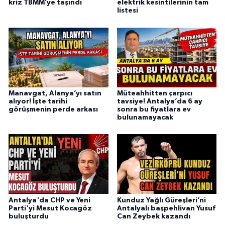
kriz TBMM’ye taşındı
elektrik kesintilerinin tam
listesi
Manavgat, Alanya’yı satın
Müteahhitten çarpıcı
alıyor! İşte tarihi
tavsiye! Antalya’da 6 ay
görüşmenin perde arkası
sonra bu fiyatlara ev
bulunamayacak
Antalya'da CHP ve Yeni
Kunduz Yağlı Güreşleri’ni
Parti'yi Mesut Kocagöz
Antalyalı başpehlivan Yusuf
buluşturdu
Can Zeybek kazandı