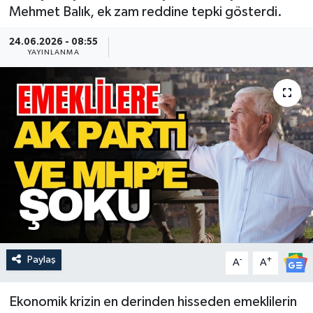
Mehmet Balık, ek zam reddine tepki gösterdi.
Güncel
24.06.2026 - 08:55
YAYINLANMA
Kültür & Sanat
Magazin
Resmi İlan
Sağlık & Yaşam
Siyaset
Spor
Paylaş
-
+
A
A
Ekonomik krizin en derinden hisseden emeklilerin