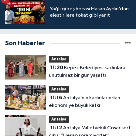
6
Yağlı güreş hocası Hasan Aydın’dan
eleştirilere tokat gibi yanıt
Son Haberler
Antalya
11:20
Kepez Belediyesi kadınlara
unutulmaz bir gün yaşattı
Antalya
11:16
Antalya’nın kadınlarından
ekonomiye büyük katkı
Antalya
11:12
Antalya Milletvekili Coşar sert
çıkış; “Hesap soramıyorlar”