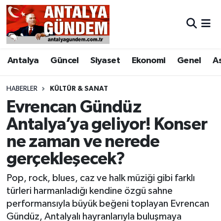
Antalya
Antalya Nöbetçi Eczaneler
Antalya
Güncel
Siyaset
Ekonomi
Genel
A
Asayiş
Antalya Hava Durumu
Bilim & Teknoloji
Antalya Namaz Vakitleri
HABERLER
KÜLTÜR & SANAT
Evrencan Gündüz
Bölge
Antalya Trafik Yoğunluk Haritası
Antalya’ya geliyor! Konser
ne zaman ve nerede
EĞİTİM
Süper Lig Puan Durumu ve Fikstür
gerçekleşecek?
Ekonomi
Tüm Manşetler
Pop, rock, blues, caz ve halk müziği gibi farklı
Genel
Son Dakika Haberleri
türleri harmanladığı kendine özgü sahne
performansıyla büyük beğeni toplayan Evrencan
Görüntülü Haber
Haber Arşivi
Gündüz, Antalyalı hayranlarıyla buluşmaya