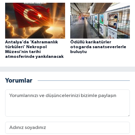
Antalya’da ‘Kahramanlık
Ödüllü karikatürler
türküleri’ Nekropol
otogarda sanatseverlerle
Müzesi’nin tarihi
buluştu
atmosferinde yankılanacak
Yorumlar