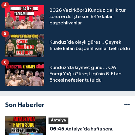
4
2026 Vezirköprü Kunduz’da ilk tur
sona erdi. İşte son 64’e kalan
başpehlivanlar
5
Kunduz’da olaylı güreş... Çeyrek
finale kalan başpehlivanlar belli oldu
6
Kunduz’da kıymet günü… CW
Enerji Yağlı Güreş Ligi’nin 6. Etabı
öncesi nefesler tutuldu
Son Haberler
Antalya
06:45
Antalya’da hafta sonu