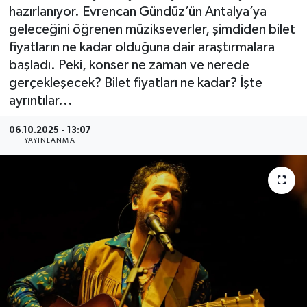
hazırlanıyor. Evrencan Gündüz’ün Antalya’ya
Güncel
geleceğini öğrenen müzikseverler, şimdiden bilet
fiyatların ne kadar olduğuna dair araştırmalara
Kültür & Sanat
başladı. Peki, konser ne zaman ve nerede
gerçekleşecek? Bilet fiyatları ne kadar? İşte
Magazin
ayrıntılar...
Resmi İlan
06.10.2025 - 13:07
YAYINLANMA
Sağlık & Yaşam
Siyaset
Spor