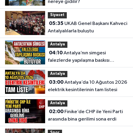
nereye gidilir?
Siyaset
05:35
UKAB Genel Başkanı Kahveci
Antalyalılarla buluştu
Antalya
04:10
Antalya’nın simgesi
falezlerde yapılaşma baskısı
büyüyor
Antalya
03:00
Antalya’da 10 Ağustos 2026
elektrik kesintilerinin tam listesi
Antalya
02:00
Finike’de CHP ile Yeni Parti
arasında bina gerilimi sona erdi
Spor