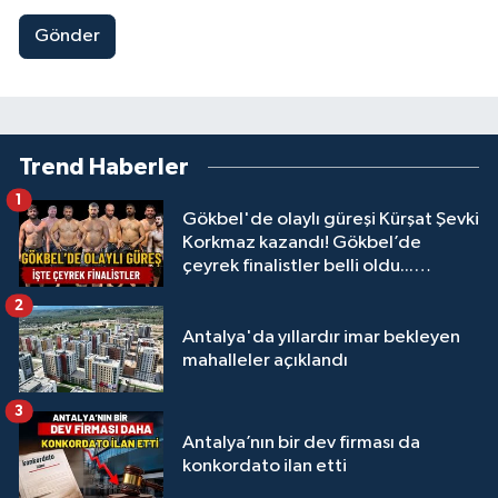
Gönder
Trend Haberler
1
Gökbel'de olaylı güreşi Kürşat Şevki
Korkmaz kazandı! Gökbel’de
çeyrek finalistler belli oldu...
Megastar Ali Gürbüz elendi!
2
Antalya'da yıllardır imar bekleyen
mahalleler açıklandı
3
Antalya’nın bir dev firması da
konkordato ilan etti