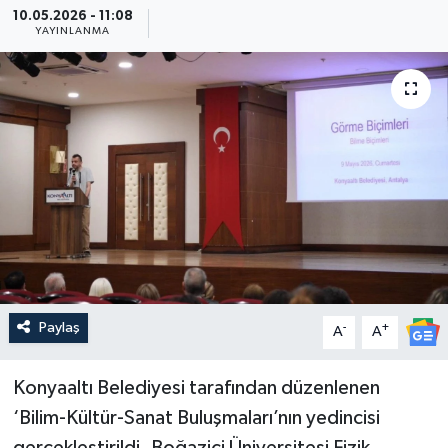
10.05.2026 - 11:08
YAYINLANMA
Güncel
Kültür & Sanat
Magazin
Resmi İlan
Sağlık & Yaşam
Siyaset
Paylaş
-
+
A
A
Spor
Konyaaltı Belediyesi tarafından düzenlenen
‘Bilim-Kültür-Sanat Buluşmaları’nın yedincisi