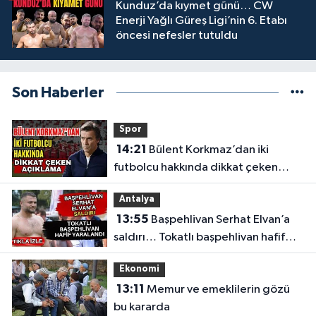
Kunduz’da kıymet günü… CW
Enerji Yağlı Güreş Ligi’nin 6. Etabı
öncesi nefesler tutuldu
Son Haberler
Spor
14:21
Bülent Korkmaz’dan iki
futbolcu hakkında dikkat çeken
açıklama
Antalya
13:55
Başpehlivan Serhat Elvan’a
saldırı… Tokatlı başpehlivan hafif
yaralandı
Ekonomi
13:11
Memur ve emeklilerin gözü
bu kararda