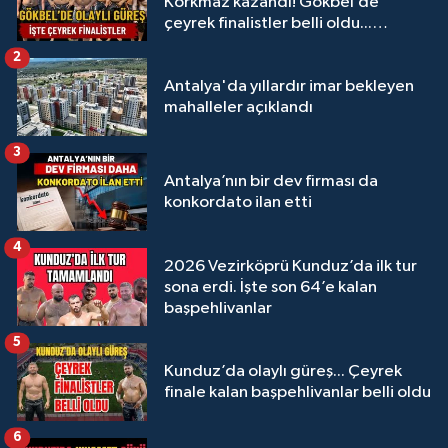
Korkmaz kazandı! Gökbel’de
çeyrek finalistler belli oldu...
Megastar Ali Gürbüz elendi!
2
Antalya'da yıllardır imar bekleyen
mahalleler açıklandı
3
Antalya’nın bir dev firması da
konkordato ilan etti
4
2026 Vezirköprü Kunduz’da ilk tur
sona erdi. İşte son 64’e kalan
başpehlivanlar
5
Kunduz’da olaylı güreş... Çeyrek
finale kalan başpehlivanlar belli oldu
6