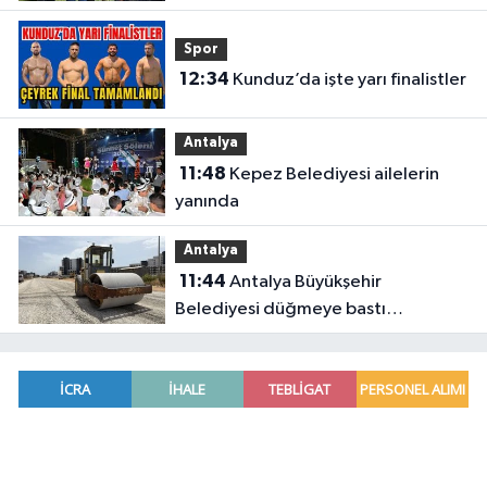
Spor
12:34
Kunduz’da işte yarı finalistler
Antalya
11:48
Kepez Belediyesi ailelerin
yanında
Antalya
11:44
Antalya Büyükşehir
Belediyesi düğmeye bastı
Antalya’da eş zamanlı çalışma
yapıldı