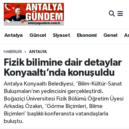
Antalya
Antalya Nöbetçi Eczaneler
Antalya
Güncel
Siyaset
Ekonomi
Genel
A
Asayiş
Antalya Hava Durumu
Bilim & Teknoloji
Antalya Namaz Vakitleri
HABERLER
ANTALYA
Fizik bilimine dair detaylar
Bölge
Antalya Trafik Yoğunluk Haritası
Konyaaltı’nda konuşuldu
EĞİTİM
Süper Lig Puan Durumu ve Fikstür
Antalya Konyaaltı Belediyesi, ‘Bilim-Kültür-Sanat
Buluşmaları’nın yedincisini gerçekleştirdi.
Ekonomi
Tüm Manşetler
Boğaziçi Üniversitesi Fizik Bölümü Öğretim Üyesi
Arkadaş Özakın, ‘Görme Biçimleri, Bilme
Genel
Son Dakika Haberleri
Biçimleri’ başlıklı konferansta vatandaşlarla
buluştu.
Görüntülü Haber
Haber Arşivi