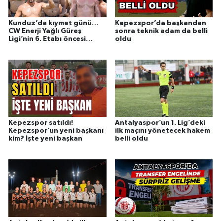
Kunduz’da kıymet günü…
Kepezspor’da başkandan
CW Enerji Yağlı Güreş
sonra teknik adam da belli
Ligi’nin 6. Etabı öncesi
oldu
nefesler tutuldu
Kepezspor satıldı!
Antalyaspor’un 1. Lig’deki
Kepezspor’un yeni başkanı
ilk maçını yönetecek hakem
kim? İşte yeni başkan
belli oldu