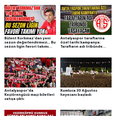
Mustafa Taş evli mi?
Bülent Korkmaz’dan yeni
Antalyaspor taraftarına
sezon değerlendirmesi... Bu
özel tarihi kampanya:
sezon ligin favori takımı
Taraftarın adı tribünde
yok
yaşayacak
Antalyaspor’da
Kumluca 30 Ağustos
Keçiörengücü maçı biletleri
heyecanı başladı
satışa çıktı