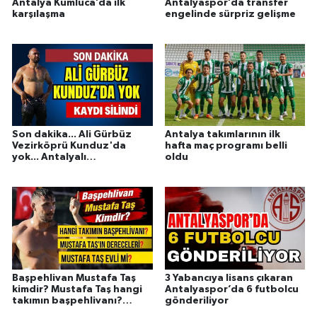
Antalya Kumluca’da ilk
Antalyaspor’da transfer
karşılaşma
engelinde sürpriz gelişme
Son dakika... Ali Gürbüz
Antalya takımlarının ilk
Vezirköprü Kunduz'da
hafta maç programı belli
yok... Antalyalı
oldu
başpehlivanın ismi
sistemden silindi
Başpehlivan Mustafa Taş
3 Yabancıya lisans çıkaran
kimdir? Mustafa Taş hangi
Antalyaspor’da 6 futbolcu
takımın başpehlivanı?
gönderiliyor
Mustafa Taş'ın dereceleri?