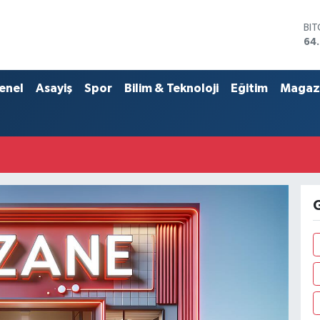
BI
64
DO
47
EU
enel
Asayiş
Spor
Bilim & Teknoloji
Eğitim
Magaz
55
ST
64
GR
65
Bİ
13.
G