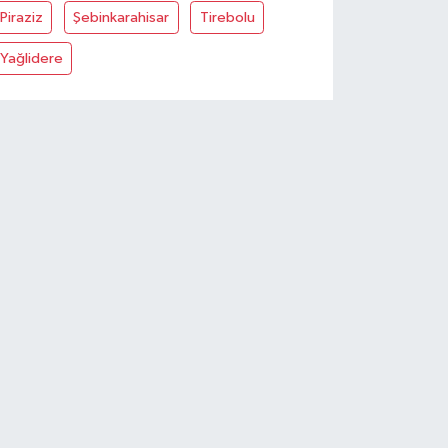
Piraziz
Şebinkarahisar
Tirebolu
Yağlidere