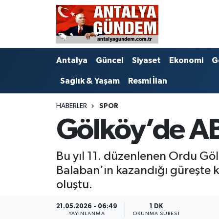
Antalya
Antalya Nöbetçi Eczaneler
Antalya
Güncel
Siyaset
Ekonomi
G
Asayiş
Antalya Hava Durumu
Sağlık & Yaşam
Resmi İlan
Bilim & Teknoloji
Antalya Namaz Vakitleri
HABERLER
SPOR
Bölge
Antalya Trafik Yoğunluk Haritası
Gölköy’de A
EĞİTİM
Süper Lig Puan Durumu ve Fikstür
Bu yıl 11. düzenlenen Ordu Göl
Ekonomi
Tüm Manşetler
Balaban’ın kazandığı güreşte 
oluştu.
Genel
Son Dakika Haberleri
21.05.2026 - 06:49
1 DK
Görüntülü Haber
Haber Arşivi
YAYINLANMA
OKUNMA SÜRESI