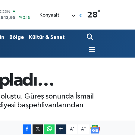
°
LAR
28
Konyaaltı
,6704
%0
RO
,0406
%-0.08
ERLİN
in
Bölge
Kültür & Sanat
,2143
%0
AM ALTIN
00.87
%0.12
ST100
.799
%70
TCOIN
apladı…
.643,95
%0.16
 oluştu. Güreş sonunda İsmail
iyesi başpehlivanlarından
-
+
A
A