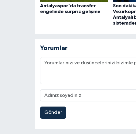
Antalyaspor’da transfer
Son dakika
engelinde sürpriz gelişme
Vezirköpr
Antalyalı 
sistemden 
Yorumlar
Gönder