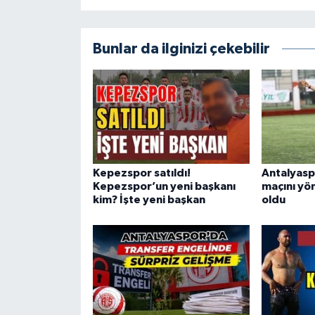
Bunlar da ilginizi çekebilir
Kepezspor satıldı!
Antalyaspo
Kepezspor’un yeni başkanı
maçını yö
kim? İşte yeni başkan
oldu