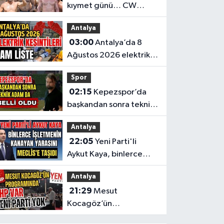
kıymet günü… CW
Enerji Yağlı Güreş
Antalya
Ligi’nin 6. Etabı öncesi
03:00
Antalya’da 8
nefesler tutuldu
Ağustos 2026 elektrik
kesintilerinin tam listesi
Spor
02:15
Kepezspor’da
başkandan sonra teknik
adam da belli oldu
Antalya
22:05
Yeni Parti'li
Aykut Kaya, binlerce
işletmenin kanayan
Antalya
yarasını Meclis'e taşıdı
21:29
Mesut
Kocagöz’ün
programında CHP var