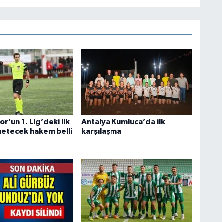
r’un 1. Lig’deki ilk
Antalya Kumluca’da ilk
netecek hakem belli
karşılaşma