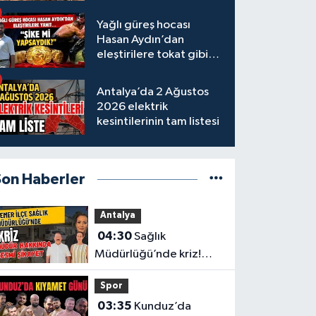
tamamlandı
Yağlı güreş hocası
Hasan Aydın’dan
eleştirilere tokat gibi
yanıt
Antalya’da 2 Ağustos
2026 elektrik
kesintilerinin tam listesi
Son Haberler
Antalya
04:30
Sağlık
Müdürlüğü’nde kriz!
Müdür hakkında resmi
Spor
şikayet
03:35
Kunduz’da