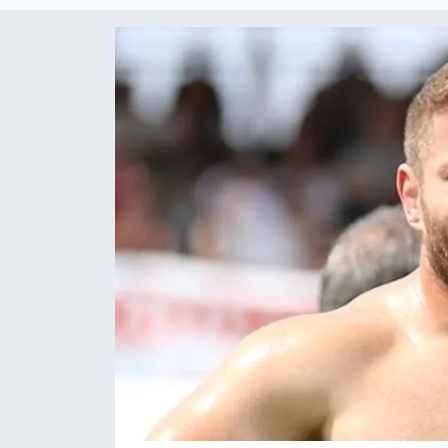
Güncel
Kültür & Sanat
Magazin
Resmi İlan
Sağlık & Yaşam
Siyaset
Spor