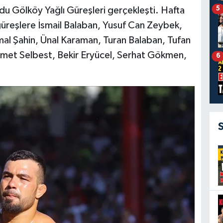
5
 Gölköy Yağlı Güreşleri gerçekleşti. Hafta
güreşlere İsmail Balaban, Yusuf Can Zeybek,
emal Şahin, Ünal Karaman, Turan Balaban, Tufan
hmet Selbest, Bekir Eryücel, Serhat Gökmen,
6