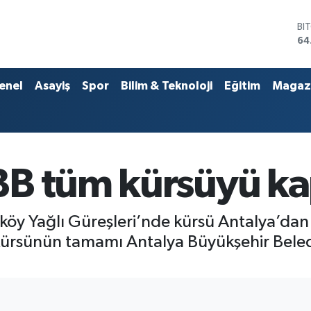
DO
47
EU
55
ST
enel
Asayiş
Spor
Bilim & Teknoloji
Eğitim
Magaz
64
GR
65
Bİ
13
BI
BB tüm kürsüyü k
64
köy Yağlı Güreşleri’nde kürsü Antalya’dan
kürsünün tamamı Antalya Büyükşehir Beled