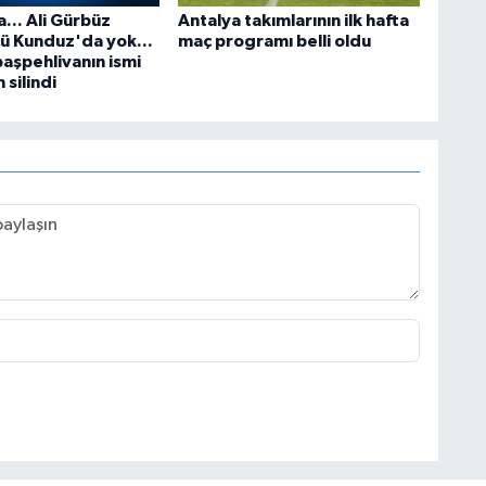
... Ali Gürbüz
Antalya takımlarının ilk hafta
ü Kunduz'da yok...
maç programı belli oldu
başpehlivanın ismi
silindi