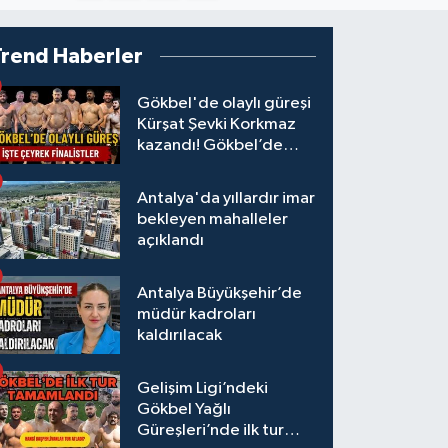
Trend Haberler
Gökbel'de olaylı güreşi
Kürşat Şevki Korkmaz
kazandı! Gökbel’de
çeyrek finalistler belli
oldu... Megastar Ali
Antalya'da yıllardır imar
Gürbüz elendi!
bekleyen mahalleler
açıklandı
Antalya Büyükşehir’de
müdür kadroları
kaldırılacak
Gelişim Ligi’ndeki
Gökbel Yağlı
Güreşleri’nde ilk tur