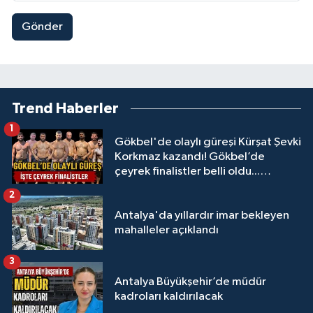
Gönder
Trend Haberler
1
Gökbel'de olaylı güreşi Kürşat Şevki
Korkmaz kazandı! Gökbel’de
çeyrek finalistler belli oldu...
Megastar Ali Gürbüz elendi!
2
Antalya'da yıllardır imar bekleyen
mahalleler açıklandı
3
Antalya Büyükşehir’de müdür
kadroları kaldırılacak