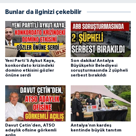
Bunlar da ilginizi çekebilir
Yeni Parti'li Aykut Kaya,
Son dakika! Antalya
konkordato krizindeki
Büyükşehir Belediyesi
domino etkisini gözler
soruşturmasında 2 şüpheli
önüne serdi
serbest bırakıldı
Davut Çetin’den, ATSO
Antalya’nın kardeş
adaylık ofisine görkemli
kentinde büyük tanıtım
açılış