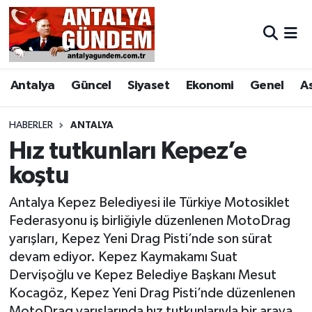
Antalya
Antalya Nöbetçi Eczaneler
Antalya
Güncel
Siyaset
Ekonomi
Genel
A
Asayiş
Antalya Hava Durumu
Bilim & Teknoloji
Antalya Namaz Vakitleri
HABERLER
ANTALYA
Hız tutkunları Kepez’e
Bölge
Antalya Trafik Yoğunluk Haritası
koştu
EĞİTİM
Süper Lig Puan Durumu ve Fikstür
Antalya Kepez Belediyesi ile Türkiye Motosiklet
Federasyonu iş birliğiyle düzenlenen MotoDrag
Ekonomi
Tüm Manşetler
yarışları, Kepez Yeni Drag Pisti’nde son sürat
devam ediyor. Kepez Kaymakamı Suat
Genel
Son Dakika Haberleri
Dervişoğlu ve Kepez Belediye Başkanı Mesut
Kocagöz, Kepez Yeni Drag Pisti’nde düzenlenen
Görüntülü Haber
Haber Arşivi
MotoDrag yarışlarında hız tutkunlarıyla bir araya