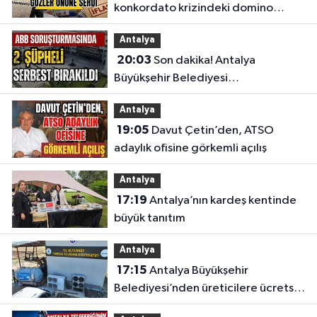
konkordato krizindeki domino
etkisini gözler önüne serdi
Antalya
20:03
Son dakika! Antalya
Büyükşehir Belediyesi
soruşturmasında 2 şüpheli serbest
Antalya
bırakıldı
19:05
Davut Çetin’den, ATSO
adaylık ofisine görkemli açılış
Antalya
17:19
Antalya’nın kardeş kentinde
büyük tanıtım
Antalya
17:15
Antalya Büyükşehir
Belediyesi’nden üreticilere ücretsiz
destek