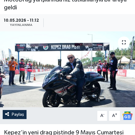
geldi
Güncel
10.05.2026 - 11:12
YAYINLANMA
Kültür & Sanat
Magazin
Resmi İlan
Sağlık & Yaşam
Siyaset
Spor
Paylaş
-
+
A
A
Kepez’in yeni drag pistinde 9 Mayıs Cumartesi