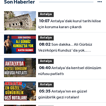
Son Haberler
Antalya
10:07
Antalya’daki kurul tarihi kilise
için koruma kararı çıkardı
Antalya
08:02
Son dakika... Ali Gürbüz
Vezirköprü Kunduz'da yok...
Antalyalı başpehlivanın ismi
Antalya
sistemden silindi
06:40
Antalya’da kentsel dönüşüm
nüfusu patlattı
Antalya
05:35
Antalya’nın en güzel
günübirlik gezi rotaları!