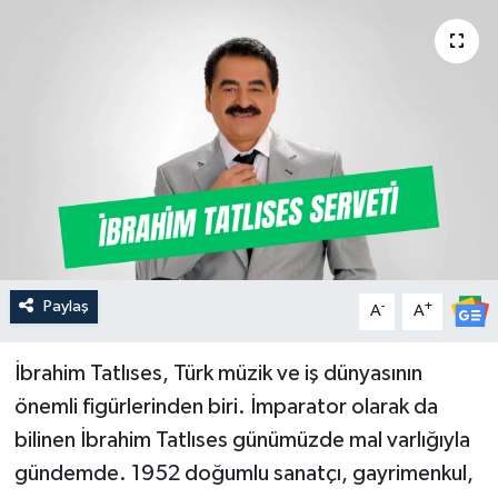
Güncel
Kültür & Sanat
Magazin
Resmi İlan
Sağlık & Yaşam
Paylaş
-
+
A
A
Siyaset
İbrahim Tatlıses, Türk müzik ve iş dünyasının
Spor
önemli figürlerinden biri. İmparator olarak da
bilinen İbrahim Tatlıses günümüzde mal varlığıyla
gündemde. 1952 doğumlu sanatçı, gayrimenkul,