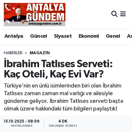
Antalya
Antalya Nöbetçi Eczaneler
Antalya
Güncel
Siyaset
Ekonomi
Genel
A
Asayiş
Antalya Hava Durumu
Bilim & Teknoloji
Antalya Namaz Vakitleri
HABERLER
MAGAZIN
İbrahim Tatlıses Serveti:
Bölge
Antalya Trafik Yoğunluk Haritası
Kaç Oteli, Kaç Evi Var?
EĞİTİM
Süper Lig Puan Durumu ve Fikstür
Türkiye'nin en ünlü isimlerinden biri olan İbrahim
Tatlıses zaman zaman mal varlığı ve ailesiyle
Ekonomi
Tüm Manşetler
gündeme geliyor. İbrahim Tatlıses serveti başta
olmak üzere hakkındaki tüm bilgileri paylaştık!
Genel
Son Dakika Haberleri
15.10.2025 - 08:09
4 DK
YAYINLANMA
OKUNMA SÜRESI
Görüntülü Haber
Haber Arşivi