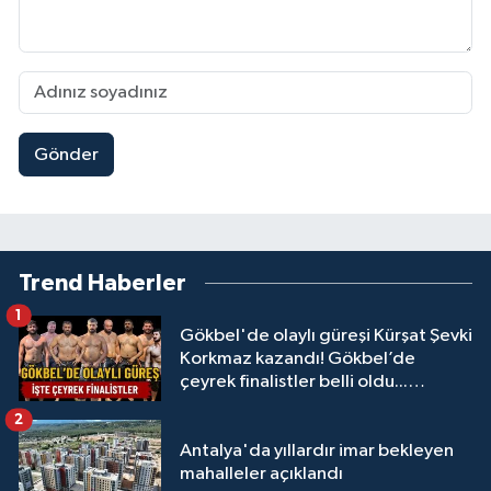
Gönder
Trend Haberler
1
Gökbel'de olaylı güreşi Kürşat Şevki
Korkmaz kazandı! Gökbel’de
çeyrek finalistler belli oldu...
Megastar Ali Gürbüz elendi!
2
Antalya'da yıllardır imar bekleyen
mahalleler açıklandı