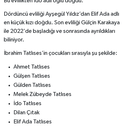
Bu evlilikten İdo adlı oğlu doğdu.
Dördüncü evliliği Ayşegül Yıldız’dan Elif Ada adlı
en küçük kızı doğdu. Son evliliği Gülçin Karakaya
ile 2022'de başladığı ve sonrasında ayrıldıkları
biliniyor.
İbrahim Tatlıses’in çocukları sırasıyla şu şekilde:
Ahmet Tatlıses
Gülşen Tatlıses
Gülden Tatlıses
Melek Zübeyde Tatlıses
İdo Tatlıses
Dilan Çıtak
Elif Ada Tatlıses