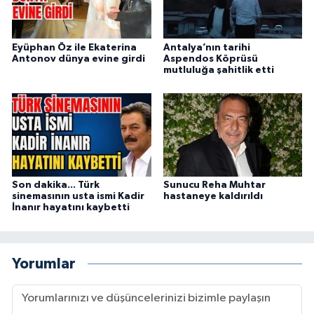
Eyüphan Öz ile Ekaterina
Antalya’nın tarihi
Antonov dünya evine girdi
Aspendos Köprüsü
mutluluğa şahitlik etti
Son dakika... Türk
Sunucu Reha Muhtar
sinemasının usta ismi Kadir
hastaneye kaldırıldı
İnanır hayatını kaybetti
Yorumlar