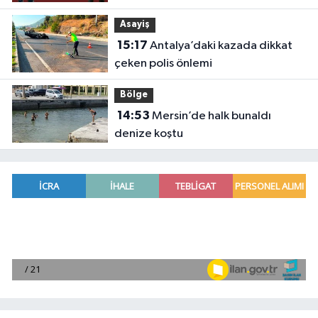
Kırkpınar'ın rövanşını aldı
Asayiş
15:17
Antalya’daki kazada dikkat
çeken polis önlemi
Bölge
14:53
Mersin’de halk bunaldı
denize koştu