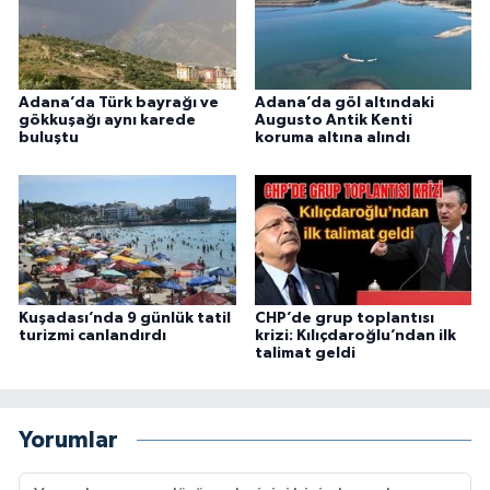
Adana’da Türk bayrağı ve
Adana’da göl altındaki
gökkuşağı aynı karede
Augusto Antik Kenti
buluştu
koruma altına alındı
Kuşadası’nda 9 günlük tatil
CHP’de grup toplantısı
turizmi canlandırdı
krizi: Kılıçdaroğlu’ndan ilk
talimat geldi
Yorumlar