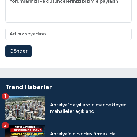
Gönder
Trend Haberler
1
Antalya'da yıllardır imar bekleyen
mahalleler açıklandı
2
Antalya’nın bir dev firması da