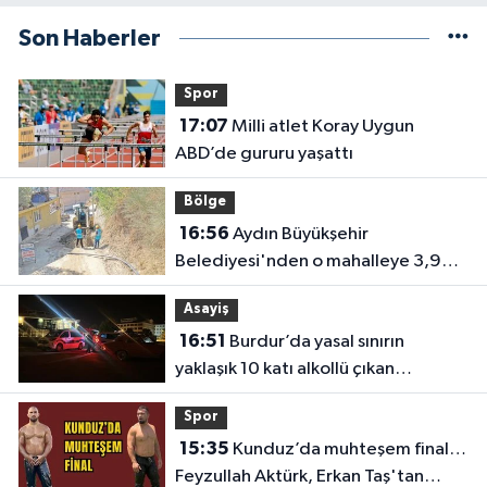
Son Haberler
Spor
17:07
Milli atlet Koray Uygun
ABD’de gururu yaşattı
Bölge
16:56
Aydın Büyükşehir
Belediyesi'nden o mahalleye 3,9
milyon TL’lik yatırım
Asayiş
16:51
Burdur’da yasal sınırın
yaklaşık 10 katı alkollü çıkan
sürücüye büyük ceza
Spor
15:35
Kunduz’da muhteşem final…
Feyzullah Aktürk, Erkan Taş'tan