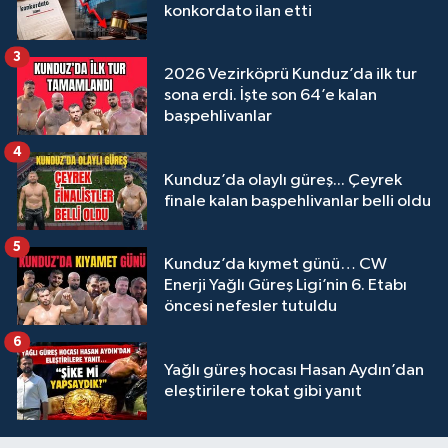
konkordato ilan etti
3
2026 Vezirköprü Kunduz’da ilk tur
sona erdi. İşte son 64’e kalan
başpehlivanlar
4
Kunduz’da olaylı güreş... Çeyrek
finale kalan başpehlivanlar belli oldu
5
Kunduz’da kıymet günü… CW
Enerji Yağlı Güreş Ligi’nin 6. Etabı
öncesi nefesler tutuldu
6
Yağlı güreş hocası Hasan Aydın’dan
eleştirilere tokat gibi yanıt