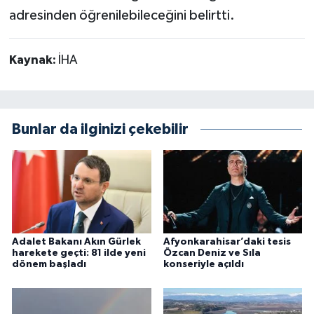
adresinden öğrenilebileceğini belirtti.
Kaynak:
İHA
Bunlar da ilginizi çekebilir
Adalet Bakanı Akın Gürlek
Afyonkarahisar’daki tesis
harekete geçti: 81 ilde yeni
Özcan Deniz ve Sıla
dönem başladı
konseriyle açıldı