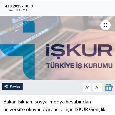
14.10.2025 - 10:13
Güncel
YAYINLANMA
Kültür & Sanat
Magazin
Resmi İlan
Sağlık & Yaşam
Siyaset
Paylaş
-
+
Spor
A
A
Bakan Işıkhan, sosyal medya hesabından
üniversite okuyan öğrenciler için İŞKUR Gençlik