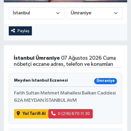
Güncel
Kültür & Sanat
Paylaş
Magazin
Resmi İlan
İstanbul
Ümraniye
07 Ağustos 2026 Cuma
nöbetçi eczane adres, telefon ve konumları
Sağlık & Yaşam
Meydan Istanbul Eczanesi
Ümraniye
Siyaset
Fatih Sultan Mehmet Mahallesi Balkan Caddesi
Spor
62A MEYDAN İSTANBUL AVM
Yol Tarifi Al
0 (216) 670 11 30