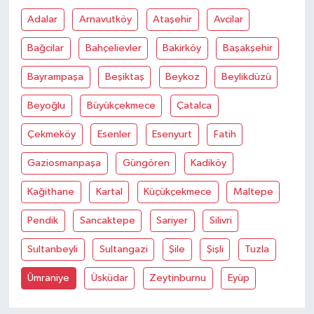
Adalar
Arnavutköy
Ataşehir
Avcilar
Bağcilar
Bahçelievler
Bakirköy
Başakşehir
Bayrampaşa
Beşiktaş
Beykoz
Beylikdüzü
Beyoğlu
Büyükçekmece
Çatalca
Çekmeköy
Esenler
Esenyurt
Fatih
Gaziosmanpaşa
Güngören
Kadiköy
Kağithane
Kartal
Küçükçekmece
Maltepe
Pendik
Sancaktepe
Sariyer
Silivri
Sultanbeyli
Sultangazi
Şile
Şişli
Tuzla
Ümraniye
Üsküdar
Zeytinburnu
Eyüp