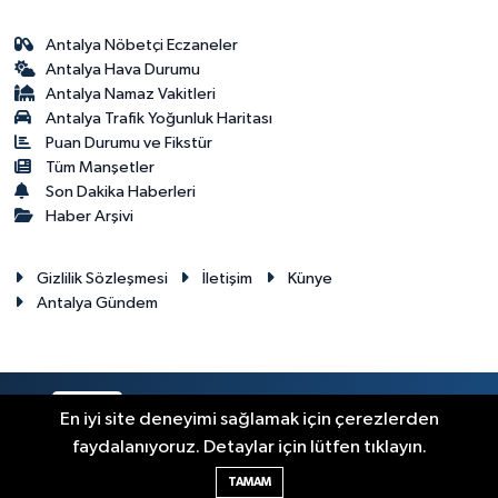
Antalya Nöbetçi Eczaneler
Antalya Hava Durumu
Antalya Namaz Vakitleri
Antalya Trafik Yoğunluk Haritası
Puan Durumu ve Fikstür
Tüm Manşetler
Son Dakika Haberleri
Haber Arşivi
Gizlilik Sözleşmesi
İletişim
Künye
Antalya Gündem
RSS
Copyright © 2024. Her hakkı saklıdır.
En iyi site deneyimi sağlamak için çerezlerden
faydalanıyoruz. Detaylar için lütfen tıklayın.
Haber Yazılımı:
TE Bilişim
TAMAM