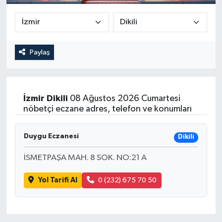
Güncel
Kültür & Sanat
Paylaş
Magazin
Resmi İlan
İzmir
Dikili
08 Ağustos 2026 Cumartesi
nöbetçi eczane adres, telefon ve konumları
Sağlık & Yaşam
Duygu Eczanesi
Dikili
Siyaset
İSMETPAŞA MAH. 8 SOK. NO:21 A
Spor
Yol Tarifi Al
0 (232) 675 70 50