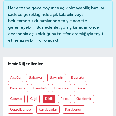
Her eczane gece boyunca açık olmayabilir, bazıları
sadece gerektiğinde açık kalabilir veya
beklenmedik durumlar nedeniyle nöbete
gelemeyebilir. Bu nedenle, yola çıkmadan önce
eczanenin açık olduğunu telefon aracılığıyla teyit
etmeniz iyi bir fikir olacaktır.
İzmir Diğer İlçeler
Aliağa
Balçova
Bayindir
Bayrakli
Bergama
Beydağ
Bornova
Buca
Çeşme
Çiğli
Dikili
Foça
Gaziemir
Güzelbahçe
Karabağlar
Karaburun