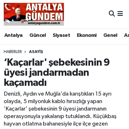
Antalya
Antalya Nöbetçi Eczaneler
Antalya
Güncel
Siyaset
Ekonomi
Genel
A
Asayiş
Antalya Hava Durumu
Bilim & Teknoloji
Antalya Namaz Vakitleri
HABERLER
ASAYIŞ
‘Kaçarlar' şebekesinin 9
Bölge
Antalya Trafik Yoğunluk Haritası
üyesi jandarmadan
kaçamadı
EĞİTİM
Süper Lig Puan Durumu ve Fikstür
Denizli, Aydın ve Muğla'da karıştıkları 15 ayrı
Ekonomi
Tüm Manşetler
olayda, 5 milyonluk kablo hırsızlığı yapan
‘Kaçarlar' şebekesinin 9 üyesi jandarmanın
Genel
Son Dakika Haberleri
operasyonuyla yakalanıp tutuklandı. Küçükbaş
hayvan otlatma bahanesiyle ilçe ilçe gezen
Görüntülü Haber
Haber Arşivi