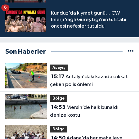
6
Kunduz’da kıymet günü… CW
Enerji Yağlı Güreş Ligi’nin 6. Etabı
öncesi nefesler tutuldu
Son Haberler
Asayiş
15:17
Antalya’daki kazada dikkat
çeken polis önlemi
Bölge
14:53
Mersin’de halk bunaldı
denize koştu
Bölge
14:50
Adana’da her mahalleye