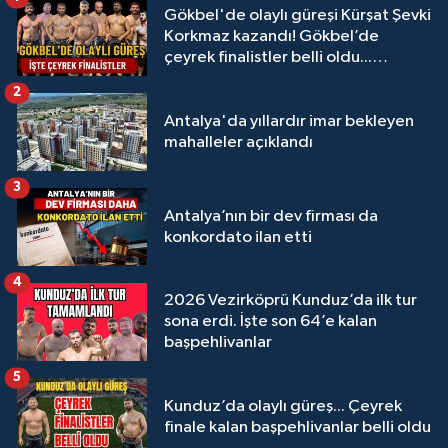
Gökbel'de olaylı güreşi Kürşat Şevki
Korkmaz kazandı! Gökbel’de
çeyrek finalistler belli oldu...
Megastar Ali Gürbüz elendi!
2
Antalya'da yıllardır imar bekleyen
mahalleler açıklandı
3
Antalya’nın bir dev firması da
konkordato ilan etti
4
2026 Vezirköprü Kunduz’da ilk tur
sona erdi. İşte son 64’e kalan
başpehlivanlar
5
Kunduz’da olaylı güreş... Çeyrek
finale kalan başpehlivanlar belli oldu