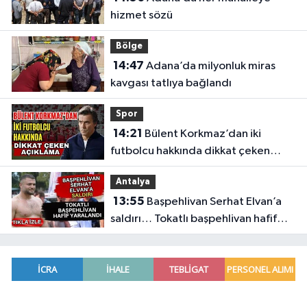
hizmet sözü
Bölge
14:47
Adana’da milyonluk miras
kavgası tatlıya bağlandı
Spor
14:21
Bülent Korkmaz’dan iki
futbolcu hakkında dikkat çeken
açıklama
Antalya
13:55
Başpehlivan Serhat Elvan’a
saldırı… Tokatlı başpehlivan hafif
yaralandı