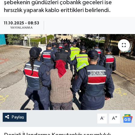
şebekenin gündüzleri çobanlık geceleri ise
hırsızlık yaparak kablo erittikleri belirlendi.
Güncel
11.10.2025 - 08:53
Kültür & Sanat
YAYINLANMA
Magazin
Resmi İlan
Sağlık & Yaşam
Siyaset
Spor
Paylaş
-
+
A
A