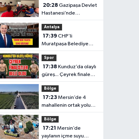
20:28
Gazipaşa Devlet
Hastanesi’nde
çalışanların talepleri
Antalya
masaya yatırıldı
17:39
CHP’li
Muratpaşa Belediye
Başkanı Ümit Uysal
Spor
TBMM’deki yasaya tepki
17:38
Kunduz’da olaylı
gösterdi
güreş... Çeyrek finale
kalan başpehlivanlar
Bölge
belli oldu
17:23
Mersin’de 4
mahallenin ortak yolu
yenilendi
Bölge
17:21
Mersin’de
yaylanın içme suyu