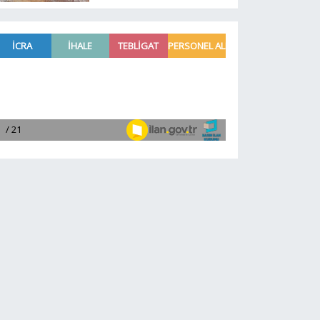
kapasitesi 2 katına
çıkarıldı