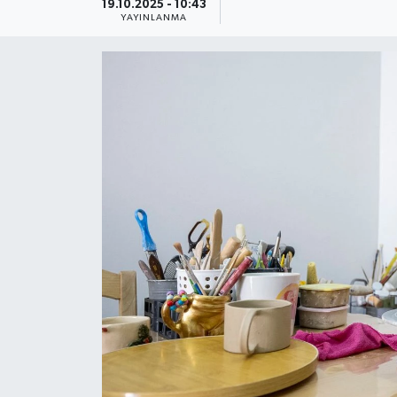
19.10.2025 - 10:43
YAYINLANMA
Güncel
Kültür & Sanat
Magazin
Resmi İlan
Sağlık & Yaşam
Siyaset
Spor