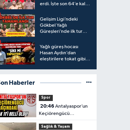
erdi. İşte son 64’e kalan
başpehlivanlar
Gelişim Ligi’ndeki
Gökbel Yağlı
Güreşleri’nde ilk tur
tamamlandı
Yağlı güreş hocası
Hasan Aydın’dan
eleştirilere tokat gibi
yanıt
Son Haberler
Spor
20:46
Antalyaspor’un
Keçiörengücü
maçındaki ilk 11'i belli
Sağlık & Yaşam
oldu!