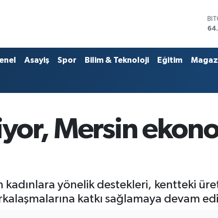
DO
47
EU
55
ST
enel
Asayiş
Spor
Bilim & Teknoloji
Eğitim
Magaz
64
GR
66
Bİ
13
BI
iyor, Mersin ekon
64
 kadınlara yönelik destekleri, kentteki üre
kalaşmalarına katkı sağlamaya devam edi