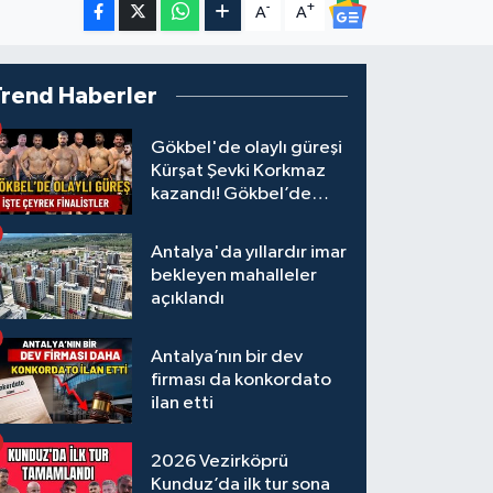
-
+
A
A
Trend Haberler
Gökbel'de olaylı güreşi
Kürşat Şevki Korkmaz
kazandı! Gökbel’de
çeyrek finalistler belli
oldu... Megastar Ali
Antalya'da yıllardır imar
Gürbüz elendi!
bekleyen mahalleler
açıklandı
Antalya’nın bir dev
firması da konkordato
ilan etti
2026 Vezirköprü
Kunduz’da ilk tur sona