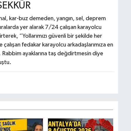
ŞEKKÜR
Ünal, kar-buz demeden, yangın, sel, deprem
sıralarda yer alarak 7/24 çalışan karayolcu
rterek, “Yollarımızı güvenli bir şekilde her
le çalışan fedakar karayolcu arkadaşlarımıza en
z. Rabbim ayaklarına taş değdirtmesin diye
uştu.