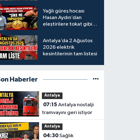
tamamlandı
Yağlı güreş hocası
Hasan Aydın’dan
eleştirilere tokat gibi
yanıt
Antalya’da 2 Ağustos
2026 elektrik
kesintilerinin tam listesi
Son Haberler
Antalya
07:15
Antalya nostalji
tramvayını geri istiyor
Antalya
04:30
Sağlık