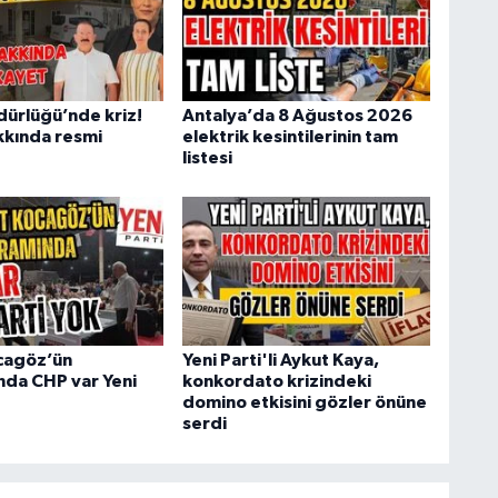
dürlüğü’nde kriz!
Antalya’da 8 Ağustos 2026
kında resmi
elektrik kesintilerinin tam
listesi
cagöz’ün
Yeni Parti'li Aykut Kaya,
da CHP var Yeni
konkordato krizindeki
domino etkisini gözler önüne
serdi