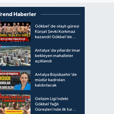
Trend Haberler
Gökbel'de olaylı güreşi
Kürşat Şevki Korkmaz
kazandı! Gökbel’de
çeyrek finalistler belli
oldu... Megastar Ali
Antalya'da yıllardır imar
Gürbüz elendi!
bekleyen mahalleler
açıklandı
Antalya Büyükşehir’de
müdür kadroları
kaldırılacak
Gelişim Ligi’ndeki
Gökbel Yağlı
Güreşleri’nde ilk tur