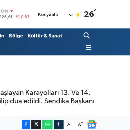
°
LAR
26
Konyaaltı
7143
%0.16
RO
0317
%-0.02
RLİN
in
Bölge
Kültür & Sanat
2463
%0.07
M ALTIN
0.40
%0.45
T100
799
%70
COIN
225,61
%-0.63
şlayan Karayolları 13. Ve 14.
ilip dua edildi. Sendika Başkanı
-
+
A
A