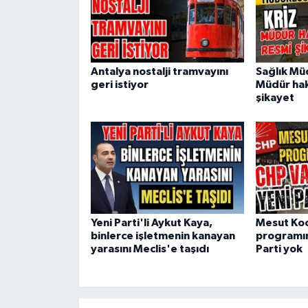
Antalya nostalji tramvayını
Sağlık Mü
geri istiyor
Müdür hak
şikayet
Yeni Parti'li Aykut Kaya,
Mesut Ko
binlerce işletmenin kanayan
programın
yarasını Meclis'e taşıdı
Parti yok