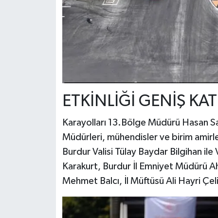
ETKİNLİĞİ GENİŞ KA
Karayolları 13.Bölge Müdürü Hasan Sa
Müdürleri, mühendisler ve birim amirl
Burdur Valisi Tülay Baydar Bilgihan il
Karakurt, Burdur İl Emniyet Müdürü A
Mehmet Balcı, İl Müftüsü Ali Hayri Çel