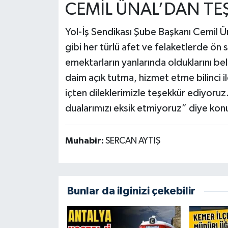
CEMİL ÜNAL’DAN TE
Yol-İş Sendikası Şube Başkanı Cemil 
gibi her türlü afet ve felaketlerde ön 
emektarların yanlarında olduklarını beli
daim açık tutma, hizmet etme bilinci i
içten dileklerimizle teşekkür ediyoru
dualarımızı eksik etmiyoruz” diye kon
Muhabir:
SERCAN AYTIŞ
Bunlar da ilginizi çekebilir