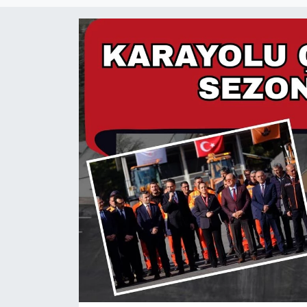
Güncel
Kültür & Sanat
Magazin
Resmi İlan
Sağlık & Yaşam
Siyaset
Spor