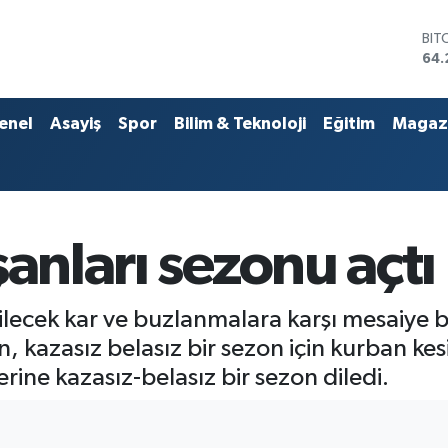
DO
47,
EU
55,
STE
enel
Asayiş
Spor
Bilim & Teknoloji
Eğitim
Magaz
64,
GRA
651
BİS
13.
BIT
şanları sezonu açtı
64.
ecek kar ve buzlanmalara karşı mesaiye ba
, kazasız belasız bir sezon için kurban kes
rine kazasız-belasız bir sezon diledi.