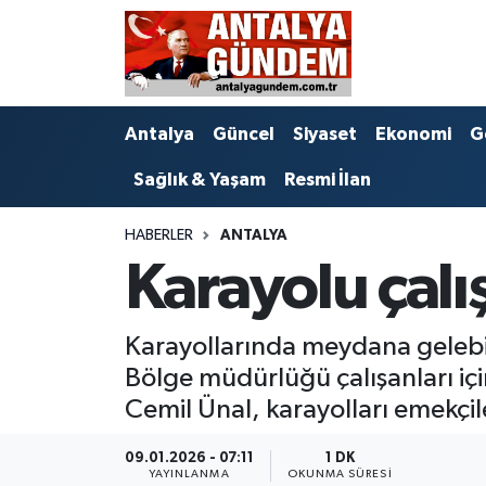
Antalya
Antalya Nöbetçi Eczaneler
Antalya
Güncel
Siyaset
Ekonomi
G
Asayiş
Antalya Hava Durumu
Sağlık & Yaşam
Resmi İlan
Bilim & Teknoloji
Antalya Namaz Vakitleri
HABERLER
ANTALYA
Bölge
Antalya Trafik Yoğunluk Haritası
Karayolu çalı
EĞİTİM
Süper Lig Puan Durumu ve Fikstür
Karayollarında meydana gelebil
Ekonomi
Tüm Manşetler
Bölge müdürlüğü çalışanları için
Cemil Ünal, karayolları emekçile
Genel
Son Dakika Haberleri
09.01.2026 - 07:11
1 DK
Görüntülü Haber
Haber Arşivi
YAYINLANMA
OKUNMA SÜRESI