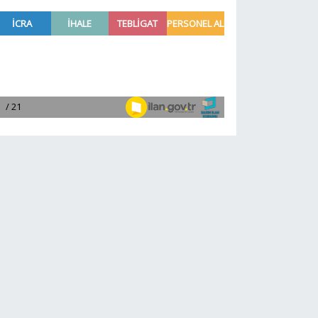
yarasını Meclis'e taşıdı