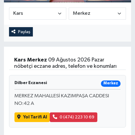
Güncel
Kültür & Sanat
Paylaş
Magazin
Resmi İlan
Kars
Merkez
09 Ağustos 2026 Pazar
nöbetçi eczane adres, telefon ve konumları
Sağlık & Yaşam
Dilber Eczanesi
Merkez
Siyaset
MERKEZ MAHALLESİ KAZIMPAŞA CADDESI
Spor
NO:42 A
Yol Tarifi Al
0 (474) 223 10 69